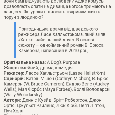
вони самі відчувають до людей? Адже комусь
дозволяють спати на дивані, а когось тримають на
ланцюгу. Які уроки підносить тваринам життя
поруч з людиною?
Пригодницька драма від шведського
режисера Ласе Халльстрьома, який зняв
«Хатіко: найвірніший друг». В основі
сюжету – однойменний роман В. Брюса
Камерона, написаний в 2010 році
Оригінальна назва:
A Dog’s Purpose
Жанр:
сімейний, драма, комедія
Режисер:
Лассе Халльстрьом (Lasse Hallström)
Сценарій:
Катрін Мішон (Cathryn Michon), В. Брюс
Камерон (W. Bruce Cameron), Ендрю Велс (Audrey
Wells), Мая Форбс (Maya Forbes), Воллі Володарскі
(Wally Wolodarsky)
Актори:
Денніс Куейд, Брітт Робертсон, Джон
Ортіс, Джульєт Райленс, Люк Кірбі, Пеггі Ліптон,
Пуч Холл