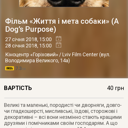
Фільм «Життя і мета собаки» (A
Dog’s Purpose)
27 січня 2018
, 15:00
28 січня 2018
, 15:00
Кіноцентр «Горіховий» / Lviv Film Center
(
вул.
Володимира Великого, 14а
)
7.3
/10
ВАРТІСТЬ
40 грн
Великі та маленькі, породисті чи дворняги, довго-
чи гладкошерсті, мисливські, їздові, сторожові і
декоративні – всі вони незмінно стають кращими
друзями і помічниками своїм господарям. А що