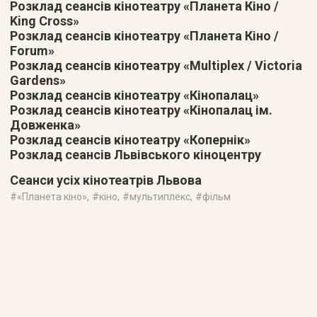
Розклад сеансів кінотеатру «Планета Кіно /
King Cross»
Розклад сеансів кінотеатру «Планета Кіно /
Forum»
Розклад сеансів кінотеатру «Multiplex / Victoria
Gardens»
Розклад сеансів кінотеатру «Кінопалац»
Розклад сеансів кінотеатру «Кінопалац ім.
Довженка»
Розклад сеансів кінотеатру «Копернік»
Розклад сеансів Львівського кіноцентру
Сеанси усіх кінотеатрів Львова
#
«Планета кіно»
, #
кіно
, #
мультиплекс
, #
фільм