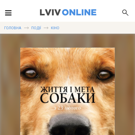
ПОДІЇ
ГОЛОВНА
ПОДІЇ
КІНО
ЛОКАЦІЇ
ПУБЛІКАЦІЇ
ДОВІДКА