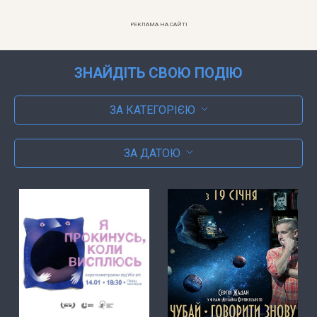
РЕКЛАМА НА САЙТІ
ЗНАЙДІТЬ СВОЮ ПОДІЮ
ЗА КАТЕГОРІЄЮ
ЗА ДАТОЮ