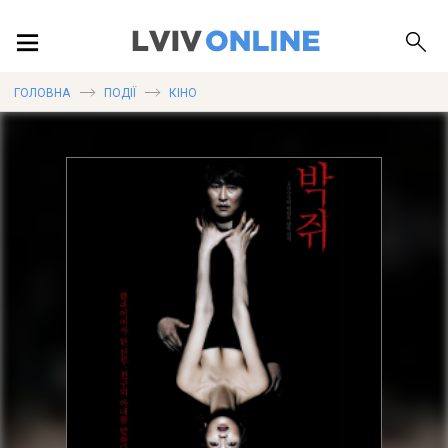
ПОДІЇ
ГОЛОВНА
ПОДІЇ
КІНО
ЛОКАЦІЇ
ПУБЛІКАЦІЇ
ДОВІДКА