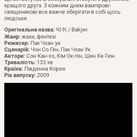
кращого друга. З кожним днем вампірові-
священикові все важче зберігати в собі щось
людське.
Оригінальна назва:
박쥐 / Bakjwi
Жанр:
жахи, фентезі
Режисер:
Пак Чхан-ук
Сценарій:
Чон Со Гён, Пак Чхан Ук
Актори:
Сон Кан-хо, Кім Ок-пін, Шин Ха-Гюн
Тривалість:
133 хв
Країна:
Південна Корея
Рік випуску:
2009