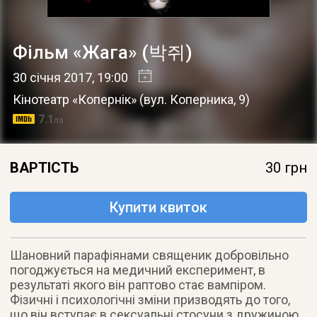
Фільм «Жага» (박쥐)
30 січня 2017
, 19:00
Кінотеатр «Копернік»
(
вул. Коперника, 9
)
7.1
/10
ВАРТІСТЬ
30 грн
Купити квиток
Шановний парафіянами священик добровільно
погоджується на медичний експеримент, в
результаті якого він раптово стає вампіром.
Фізичні і психологічні зміни призводять до того,
що він вступає в сексуальні стосуни з дружиною