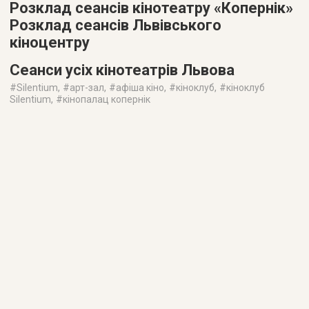
Розклад сеансів кінотеатру «Копернік»
Розклад сеансів Львівського
кіноцентру
Сеанси усіх кінотеатрів Львова
#
Silentium
, #
арт-зал
, #
афіша кіно
, #
кіноклуб
, #
кіноклуб
Silentium
, #
кінопалац копернік