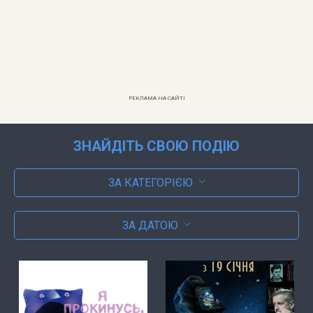
РЕКЛАМА НА САЙТІ
ЗНАЙДІТЬ СВОЮ ПОДІЮ
ЗА КАТЕГОРІЄЮ
ЗА ДАТОЮ