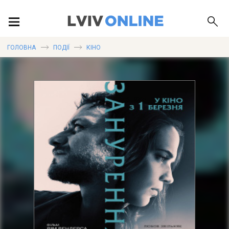
ПОДІЇ
ГОЛОВНА
ПОДІЇ
КІНО
ЛОКАЦІЇ
ПУБЛІКАЦІЇ
ДОВІДКА