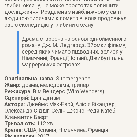
глибин океану, не може просто так полишити
дослідження. Розділена з найближчою у світі
людиною тисячами кілометрів, вона продовжує
свою експедицію у глибини океану.
Драма створена на основі однойменного
роману Дж. М. Ледгарда. Зйомки фільму,
серед яких чимало підводних, велися у
Німеччині, Франції, Іспанії, Джибуті та на
Фаррерських островах
Оригінальна назва:
Submergence
Жанр:
драма, мелодрама, трилер
Режисура:
Вім Вендерс (Wim Wenders)
Сценарій:
Ерін Дігнам
Актори:
Джеймс Мак-Евой, Алісія Вікандер,
Олександр Сіддіг, Селін Джонс, Реда Катеб,
Клементин Баерт
Тривалість:
112 хв
Країна:
США, Іспанія, Німеччина, Франція
Рік випуску:
2017