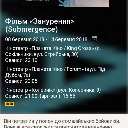
Фільм «Занурення»
(Submergence)
08 березня 2018
- 14 березня 2018
Кінотеатр «Планета Кіно / King Cross»
(
с.
Сокільники
,
вул. Стрийська, 30
)
Сеанси: 23:10
Кінотеатр «Планета Кіно / Forum»
(
вул. Під
Дубом, 7а
)
Сеанси: 23:05
Кінотеатр «Копернік»
(
вул. Коперника, 9
)
Сеанси: 21:00; (арт-зал): 16:55
5.4
/10
Він потрапив у полон до сомалійських бойовиків.
Вона ж усе своє життя присвятила вивченню