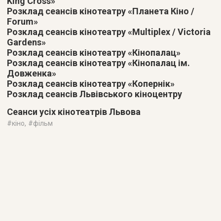
King Cross»
Розклад сеансів кінотеатру «Планета Кіно /
Forum»
Розклад сеансів кінотеатру «Multiplex / Victoria
Gardens»
Розклад сеансів кінотеатру «Кінопалац»
Розклад сеансів кінотеатру «Кінопалац ім.
Довженка»
Розклад сеансів кінотеатру «Копернік»
Розклад сеансів Львівського кіноцентру
Сеанси усіх кінотеатрів Львова
#
кіно
, #
фільм