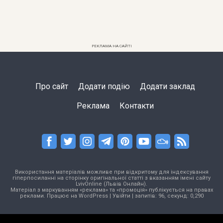
РЕКЛАМА НА САЙТІ
Про сайт
Додати подію
Додати заклад
Реклама
Контакти
Використання матеріалів можливе при відкритому для індексування
гіперпосиланні на сторінку оригінальної статті з вказанням імені сайту
LvivOnline (Львів Онлайн).
Матеріал з маркуванням «реклама» та «промоція» публікується на правах
реклами. Працює на
WordPress
|
Увійти
| запитів: 96, секунд: 0,290