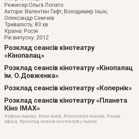
Режисер:Ольга Лопато
Актори: Валентин Гафт, Володимир Ільїн,
Олександр Семчев
Тривалість: 83 хв
Країна: Росія
Рік випуску: 2012
Розклад сеансів кінотеатру
«Кінопалац»
Розклад сеансів кінотеатру «Кінопалац
ім. О.Довженка»
Розклад сеансів кінотеатру «Копернік»
Розклад сеансів кінотеатру «Планета
Кіно IMAX»
#
афіша львова
, #
кіно львів
, #
кінотеатри львова
, #
львів
афіша
, #
розклад сеансів кінотеатрів у львові