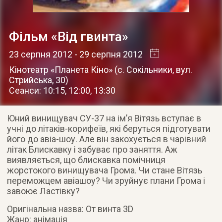
Фільм «Від гвинта»
23 серпня 2012
- 29 серпня 2012
Кінотеатр «Планета Кіно»
(
с. Сокільники
,
вул.
Стрийська, 30
)
Сеанси: 10:15, 12:00, 13:30
Юний винищувач СУ-37 на ім’я Вітязь вступає в
учні до літаків-корифеїв, які беруться підготувати
його до авіа-шоу. Але він закохується в чарівний
літак Блискавку і забуває про заняття. Аж
виявляється, що блискавка помічниця
жорстокого винищувача Грома. Чи стане Вітязь
переможцем авіашоу? Чи зруйнує плани Грома і
завоює Ластівку?
Оригінальна назва: От винта 3D
Жанр: анімація