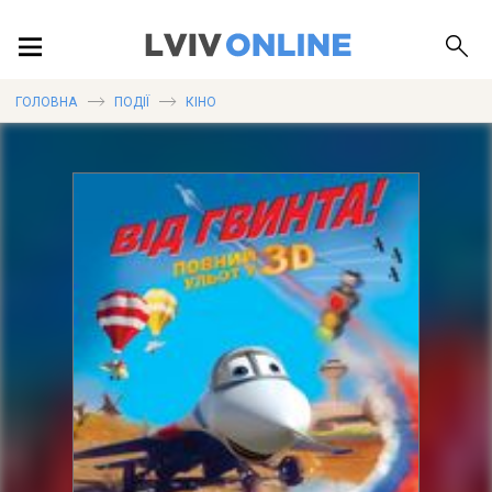
ПОДІЇ
ГОЛОВНА
ПОДІЇ
КІНО
ЛОКАЦІЇ
ПУБЛІКАЦІЇ
ДОВІДКА