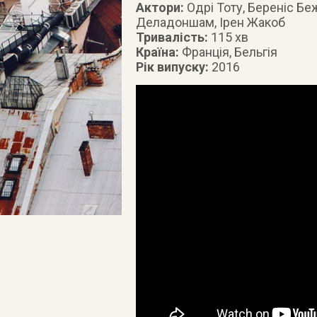
Актори:
Одрі Тоту, Береніс Бе
Деладоншам, Ірен Жакоб
Тривалість:
115 хв
Країна:
Франція, Бельгія
Рік випуску:
2016