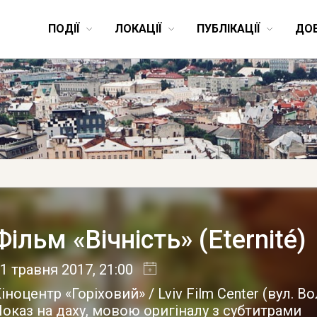
ПОДІЇ
ЛОКАЦІЇ
ПУБЛІКАЦІЇ
ДО
Фільм «Вічність» (Eternité)
1 травня 2017
, 21:00
іноцентр «Горіховий» / Lviv Film Center
(
вул. В
оказ на даху, мовою оригіналу з субтитрами