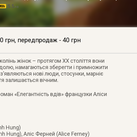
5.5
/10
0 грн, передпродаж - 40 грн
олінь жінок – протягом ХХ століття вони
долю, намагаються зберегти і примножити
 з’являються нові люди, стосунки, марніє
ття залишається вічним.
 роман «Елегантність вдів» французки Аліси
nh Hung)
nh Hung), Аліс Ферней (Alice Ferney)