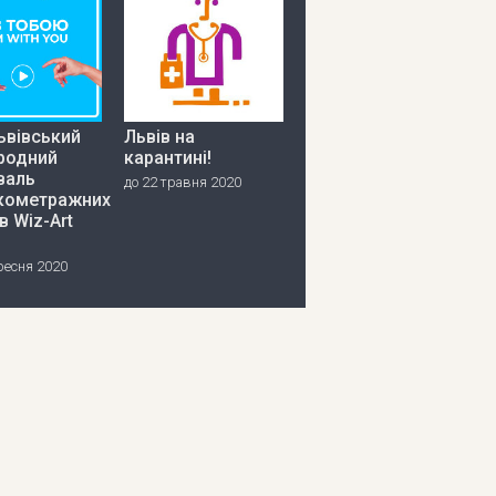
ьвівський
Львів на
родний
карантині!
валь
до 22 травня 2020
кометражних
в Wiz-Art
ресня 2020