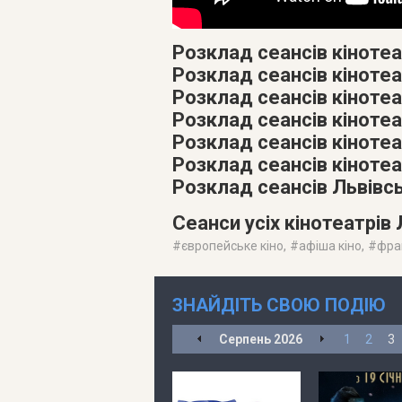
Розклад сеансів кінотеа
Розклад сеансів кінотеа
Розклад сеансів кінотеат
Розклад сеансів кіноте
Розклад сеансів кіноте
Розклад сеансів кінотеа
Розклад сеансів Львівс
Сеанси усіх кінотеатрів
#
європейське кіно
, #
афіша кіно
, #
фра
ЗНАЙДІТЬ СВОЮ ПОДІЮ
Серпень
2026
1
2
3