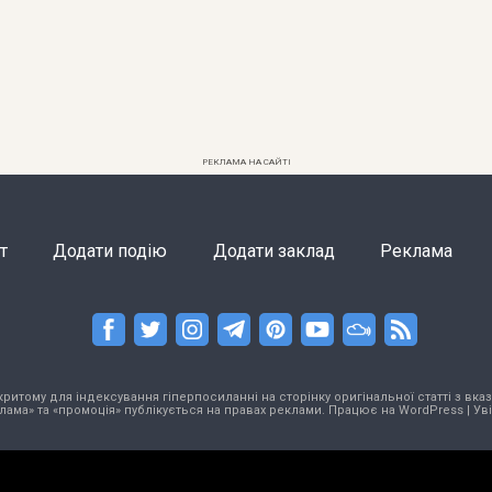
РЕКЛАМА НА САЙТІ
т
Додати подію
Додати заклад
Реклама
тому для індексування гіперпосиланні на сторінку оригінальної статті з вказа
лама» та «промоція» публікується на правах реклами. Працює на
WordPress
|
Ув