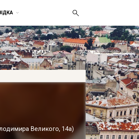
ВІДКА
олодимира Великого, 14а
)