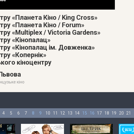
тру «Планета Кіно / King Cross»
тру «Планета Кіно / Forum»
ру «Multiplex / Victoria Gardens»
атру «Кінопалац»
атру «Кінопалац ім. Довженка»
тру «Копернік»
ького кіноцентру
 Львова
нцузьке кіно
4
5
6
7
8
9
10
11
12
13
14
15
16
17
18
19
20
21