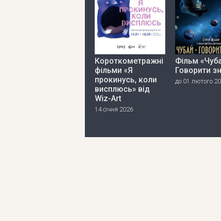
Короткометражні
Фільм «Чуба
фільми «Я
Говорити з
прокинусь, коли
до 01 лютого 2
висплюсь» від
Wiz-Art
14 січня 2026