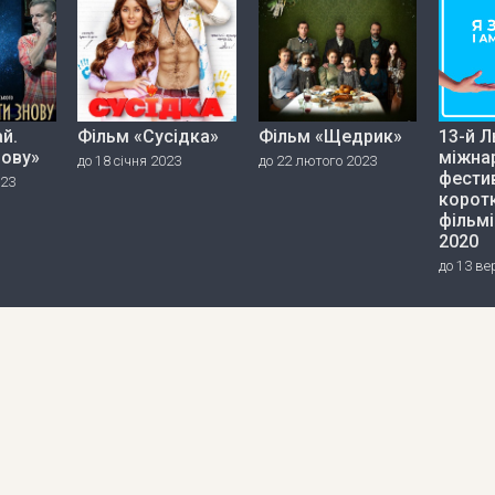
й.
Фільм «Сусідка»
Фільм «Щедрик»
13-й Л
нову»
міжна
до 18 січня 2023
до 22 лютого 2023
фести
023
корот
фільмі
2020
до 13 ве