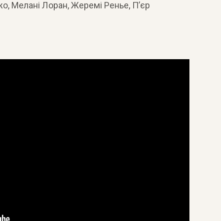
жо, Мелані Лоран, Жеремі Ренье, П’єр