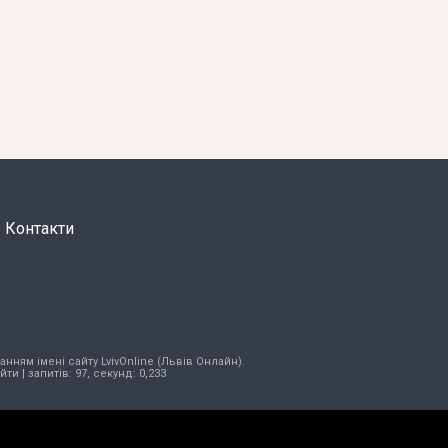
Контакти
нням імені сайту LvivOnline (Львів Онлайн).
ійти
| запитів: 97, секунд: 0,233