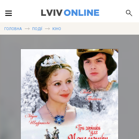
ПОДІЇ
ГОЛОВНА
ПОДІЇ
КІНО
ЛОКАЦІЇ
ПУБЛІКАЦІЇ
ДОВІДКА