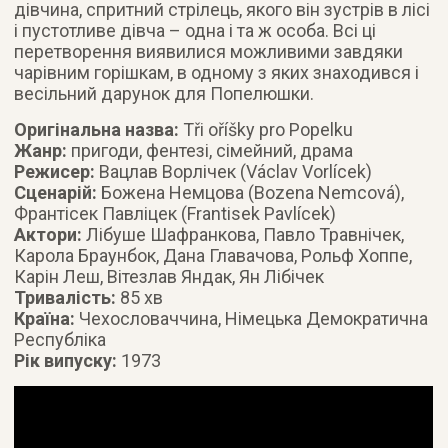
дівчина, спритний стрілець, якого він зустрів в лісі
і пустотливе дівча – одна і та ж особа. Всі ці
перетворення виявилися можливими завдяки
чарівним горішкам, в одному з яких знаходився і
весільний дарунок для Попелюшки.
Оригінальна назва:
Tři oříšky pro Popelku
Жанр:
пригоди, фентезі, сімейний, драма
Режисер:
Вацлав Ворлічек (Václav Vorlícek)
Сценарій:
Божена Немцова (Bozena Nemcová),
Франтісек Павліцек (Frantisek Pavlícek)
Актори:
Лібуше Шафранкова, Павло Травнічек,
Карола Браунбок, Дана Главачова, Рольф Хоппе,
Карін Леш, Вітезлав Яндак, Ян Лібічек
Тривалість:
85 хв
Країна:
Чехословаччина, Німецька Демократична
Республіка
Рік випуску:
1973