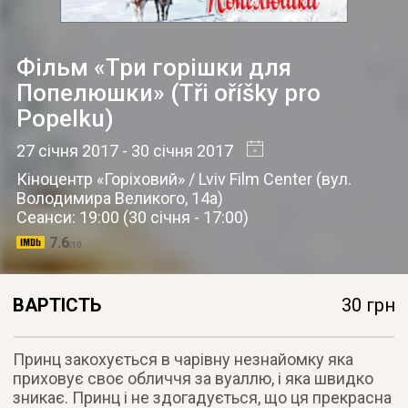
Фільм «Три горішки для
Попелюшки» (Tři oříšky pro
Popelku)
27 січня 2017
- 30 січня 2017
Кіноцентр «Горіховий» / Lviv Film Center
(
вул.
Володимира Великого, 14а
)
Сеанси: 19:00 (30 січня - 17:00)
7.6
/10
ВАРТІСТЬ
30 грн
Принц закохується в чарівну незнайомку яка
приховує своє обличчя за вуаллю, і яка швидко
зникає. Принц і не здогадується, що ця прекрасна