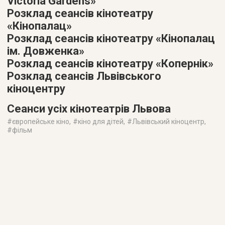
Victoria Gardens»
Розклад сеансів кінотеатру
«Кінопалац»
Розклад сеансів кінотеатру «Кінопалац
ім. Довженка»
Розклад сеансів кінотеатру «Копернік»
Розклад сеансів Львівського
кіноцентру
Сеанси усіх кінотеатрів Львова
#
європейське кіно
, #
кіно для дітей
, #
Львівський кіноцентр
,
#
фільм