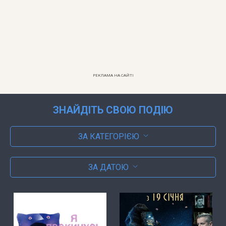
РЕКЛАМА НА САЙТІ
ЗНАЙДІТЬ СВОЮ ПОДІЮ
ЗА КАТЕГОРІЄЮ
ЗА ДАТОЮ