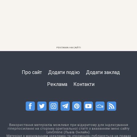
РЕКЛАМА НА САЙТІ
Про сайт
Додати подію
Додати заклад
Реклама
Контакти
Використання матеріалів можливе при відкритому для індексування
гіперпосиланні на сторінку оригінальної статті з вказанням імені сайту
LvivOnline (Львів Онлайн).
Матеріал з маркуванням «реклама» та «промоція» публікується на правах