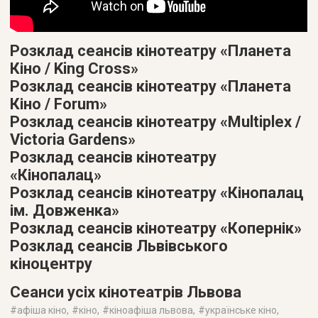
Розклад сеансів кінотеатру «Планета
Кіно / King Cross»
Розклад сеансів кінотеатру «Планета
Кіно / Forum»
Розклад сеансів кінотеатру «Multiplex /
Victoria Gardens»
Розклад сеансів кінотеатру
«Кінопалац»
Розклад сеансів кінотеатру «Кінопалац
ім. Довженка»
Розклад сеансів кінотеатру «Копернік»
Розклад сеансів Львівського
кіноцентру
Сеанси усіх кінотеатрів Львова
#
афіша кіно
, #
кіно
, #
кіноафіша львова
, #
українське кіно
,