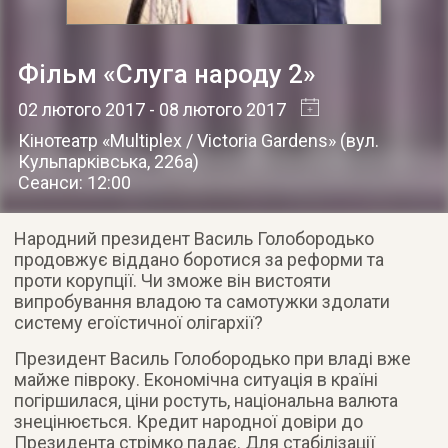
Фільм «Слуга народу 2»
02 лютого 2017
- 08 лютого 2017
Кінотеатр «Multiplex / Victoria Gardens»
(
вул.
Кульпарківська, 226а
)
Сеанси: 12:00
Народний президент Василь Голобородько
продовжує віддано боротися за реформи та
проти корупції. Чи зможе він вистояти
випробування владою та самотужки здолати
систему егоїстичної олігархії?
Президент Василь Голобородько при владі вже
майже півроку. Економічна ситуація в країні
погіршилася, ціни ростуть, національна валюта
знецінюється. Кредит народної довіри до
Президента стрімко падає. Для стабілізації