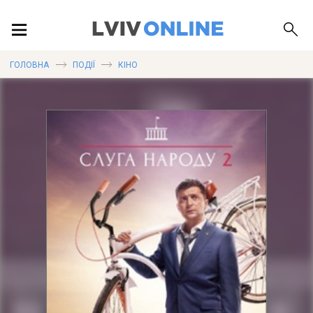
ПОДІЇ
ГОЛОВНА
ПОДІЇ
КІНО
ЛОКАЦІЇ
ПУБЛІКАЦІЇ
ДОВІДКА