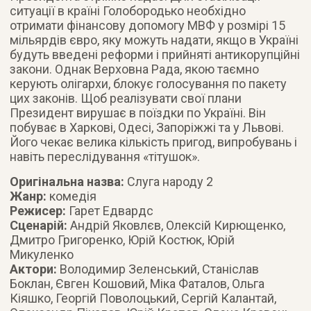
ситуації в країні Голобородько необхідно
отримати фінансову допомогу МВФ у розмірі 15
мільярдів євро, яку можуть надати, якщо в Україні
будуть введені реформи і прийняті антикорупційні
закони. Однак Верховна Рада, якою таємно
керують олігархи, блокує голосування по пакету
цих законів. Щоб реалізувати свої плани
Президент вирушає в поїздки по Україні. Він
побуває в Харкові, Одесі, Запоріжжі та у Львові.
Його чекає велика кількість пригод, випробувань і
навіть переслідування «тітушок».
Оригінальна назва:
Слуга народу 2
Жанр:
комедія
Режисер:
Гарет Едвардс
Сценарій:
Андрій Яковлєв, Олексій Кирющенко,
Дмитро Григоренко, Юрій Костюк, Юрій
Микуленко
Актори:
Володимир Зеленський, Станіслав
Боклан, Євген Кошовий, Міка Фаталов, Ольга
Кіяшко, Георгій Поволоцький, Сергій Калантай,