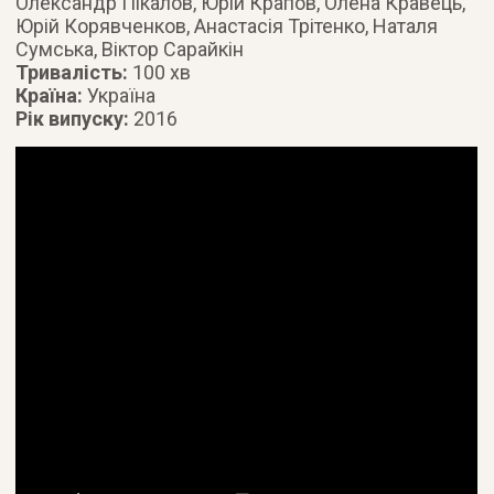
Олександр Пікалов, Юрій Крапов, Олена Кравець,
Юрій Корявченков, Анастасія Трітенко, Наталя
Сумська, Віктор Сарайкін
Тривалість:
100 хв
Країна:
Україна
Рік випуску:
2016