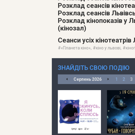
Розклад сеансів кінотеа
Розклад сеансів Львівс
Розклад кінопоказів у 
(кінозал)
Сеанси усіх кінотеатрів
#
«Планета кіно»
, #
кіно у львові
, #
кіно
ЗНАЙДІТЬ СВОЮ ПОДІЮ
Серпень
2026
1
2
3