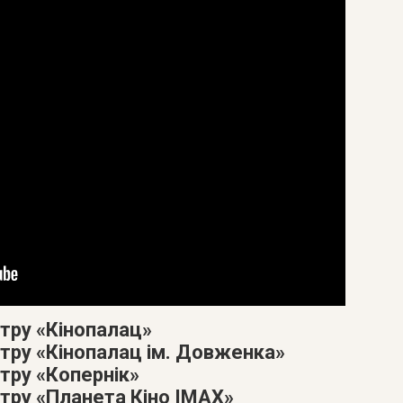
атру «Кінопалац»
атру «Кінопалац ім. Довженка»
тру «Копернік»
атру «Планета Кіно IMAX»