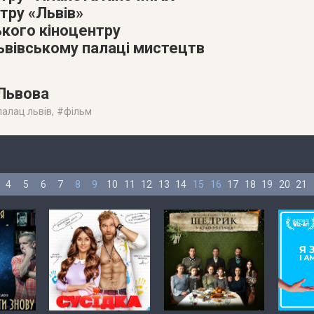
тру «Львів»
ького кіноцентру
Львівському палаці мистецтв
 Львова
палац львів
, #
фільм
4
5
6
7
8
9
10
11
12
13
14
15
16
17
18
19
20
21