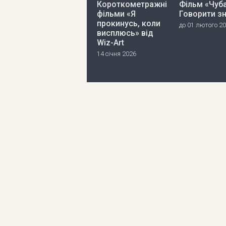
Короткометражні
Фільм «Чуба
фільми «Я
Говорити з
прокинусь, коли
до 01 лютого 2
висплюсь» від
Wiz-Art
14 січня 2026