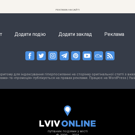
РЕКЛАМА НА САЙТІ
т
Додати подію
Додати заклад
Реклама
тому для індексування гіперпосиланні на сторінку оригінальної статті з вказа
ама» та «промоція» публікується на правах реклами. Працює на
WordPress
|
Уві
путівник подіями у місті