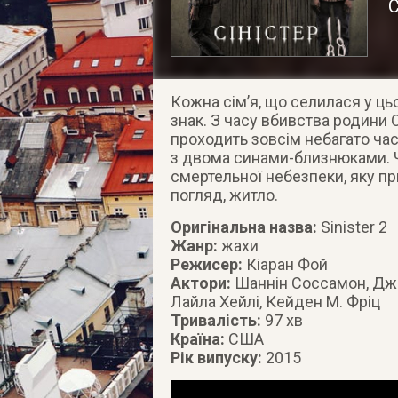
С
Кожна сім’я, що селилася у ць
знак. З часу вбивства родини 
проходить зовсім небагато час
з двома синами-близнюками. 
смертельної небезпеки, яку пр
погляд, житло.
Оригінальна назва:
Sinister 2
Жанр:
жахи
Режисер:
Кіаран Фой
Актори:
Шаннін Соссамон, Джей
Лайла Хейлі, Кейден М. Фріц
Тривалість:
97 хв
Країна:
США
Рік випуску:
2015