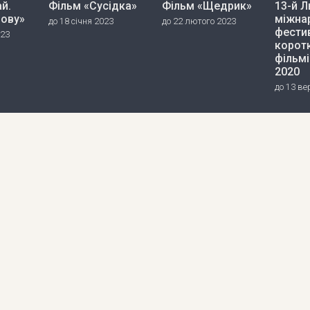
й.
Фільм «Сусідка»
Фільм «Щедрик»
13-й Л
нову»
міжна
до 18 січня 2023
до 22 лютого 2023
фести
023
корот
фільмі
2020
до 13 ве