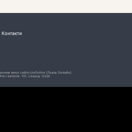
Контакти
нням імені сайту LvivOnline (Львів Онлайн).
йти
| запитів: 101, секунд: 0,626