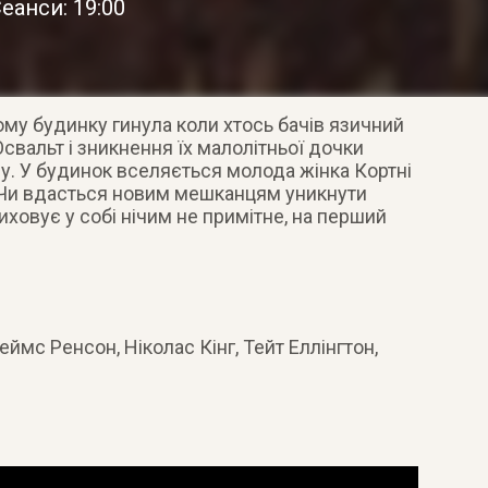
еанси: 19:00
ому будинку гинула коли хтось бачів язичний
Освальт і зникнення їх малолітньої дочки
у. У будинок вселяється молода жінка Кортні
Чи вдасться новим мешканцям уникнути
иховує у собі нічим не примітне, на перший
мс Ренсон, Ніколас Кінг, Тейт Еллінгтон,