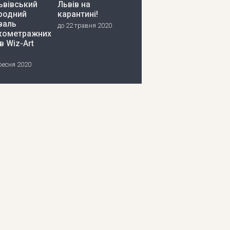
ьвівський
Львів на
родний
карантині!
валь
до 22 травня 2020
кометражних
в Wiz-Art
ресня 2020