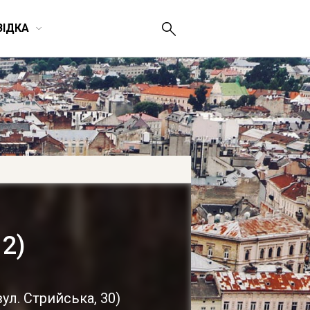
ВІДКА
 2)
вул. Стрийська, 30
)