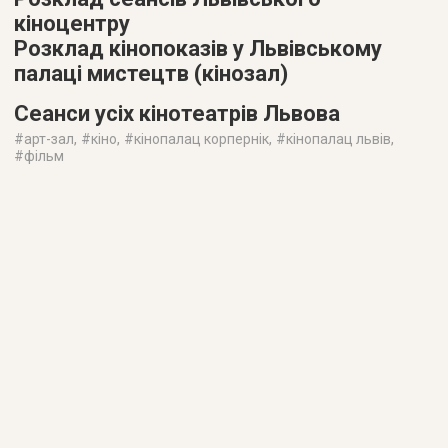
кіноцентру
Розклад кінопоказів у Львівському
палаці мистецтв (кінозал)
Сеанси усіх кінотеатрів Львова
#
арт-зал
, #
кіно
, #
кінопалац корпернік
, #
кінопалац львів
,
#
фільм