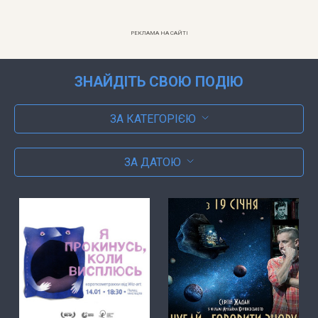
РЕКЛАМА НА САЙТІ
ЗНАЙДІТЬ СВОЮ ПОДІЮ
ЗА КАТЕГОРІЄЮ
ЗА ДАТОЮ