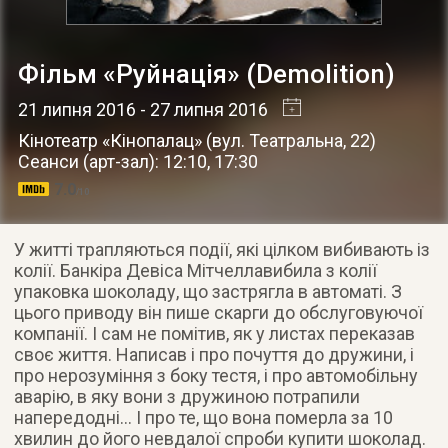
Фільм «Руйнація» (Demolition)
21 липня 2016
- 27 липня 2016
Кінотеатр «Кінопалац»
(
вул. Театральна, 22
)
Сеанси (арт-зал): 12:10, 17:30
7.0
/10
У житті трапляються події, які цілком вибивають із
колії. Банкіра Девіса Мітчеллавибила з колії
упаковка шоколаду, що застрягла в автоматі. З
цього приводу він пише скарги до обслуговуючої
компанії. І сам не помітив, як у листах переказав
своє життя. Написав і про почуття до дружини, і
про нерозуміння з боку тестя, і про автомобільну
аварію, в яку вони з дружиною потрапили
напередодні… І про те, що вона померла за 10
хвилин до його невдалої спроби купити шоколад.