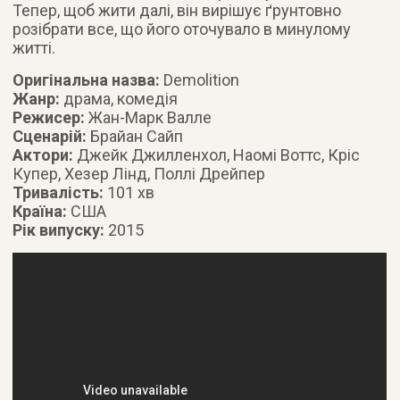
Тепер, щоб жити далі, він вирішує ґрунтовно
розібрати все, що його оточувало в минулому
житті.
Оригінальна назва:
Demolition
Жанр:
драма, комедія
Режисер:
Жан-Марк Валле
Сценарій:
Брайан Сайп
Актори:
Джейк Джилленхол, Наомі Воттс, Кріс
Купер, Хезер Лінд, Поллі Дрейпер
Тривалість:
101 хв
Країна:
США
Рік випуску:
2015