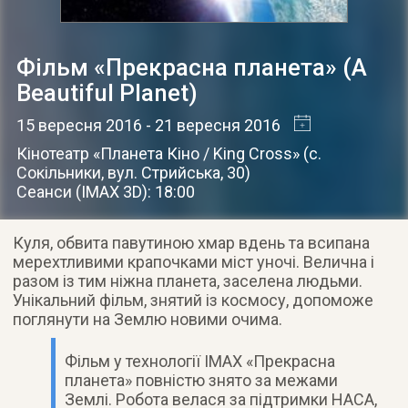
Фільм «Прекрасна планета» (A
Beautiful Planet)
15 вересня 2016
- 21 вересня 2016
Кінотеатр «Планета Кіно / King Cross»
(
с.
Сокільники
,
вул. Стрийська, 30
)
Сеанси (ІМАХ 3D): 18:00
Куля, обвита павутиною хмар вдень та всипана
мерехтливими крапочками міст уночі. Велична і
разом із тим ніжна планета, заселена людьми.
Унікальний фільм, знятий із космосу, допоможе
поглянути на Землю новими очима.
Фільм у технології ІМАХ «Прекрасна
планета» повністю знято за межами
Землі. Робота велася за підтримки НАСА,