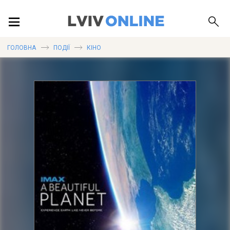
ПОДІЇ
ГОЛОВНА
ПОДІЇ
КІНО
ЛОКАЦІЇ
ПУБЛІКАЦІЇ
ДОВІДКА