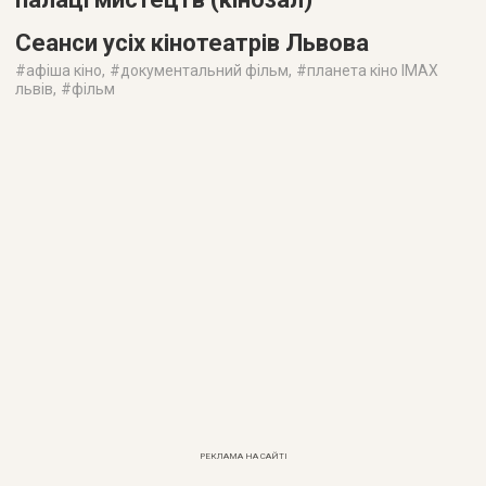
Сеанси усіх кінотеатрів Львова
#
афіша кіно
, #
документальний фільм
, #
планета кіно IMAX
львів
, #
фільм
РЕКЛАМА НА САЙТІ