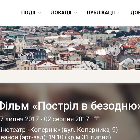
ПОДІЇ
ЛОКАЦІЇ
ПУБЛІКАЦІЇ
ДО
Фільм «Постріл в безодню» 
7 липня 2017
- 02 серпня 2017
інотеатр «Копернік»
(
вул. Коперника, 9
)
еанси (арт-зал): 19:10 (крім 31 липня)