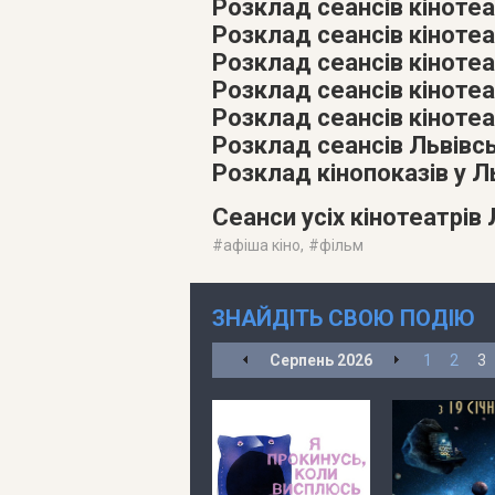
Розклад сеансів кінотеа
Розклад сеансів кінотеат
Розклад сеансів кіноте
Розклад сеансів кіноте
Розклад сеансів кінотеа
Розклад сеансів Львівс
Розклад кінопоказів у 
Сеанси усіх кінотеатрів
#
афіша кіно
, #
фільм
ЗНАЙДІТЬ СВОЮ ПОДІЮ
Серпень
2026
1
2
3