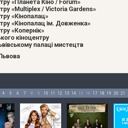
тру «Планета Кіно / Forum»
ру «Multiplex / Victoria Gardens»
атру «Кінопалац»
атру «Кінопалац ім. Довженка»
тру «Копернік»
ького кіноцентру
Львівському палаці мистецтв
 Львова
4
5
6
7
8
9
10
11
12
13
14
15
16
17
18
19
20
21