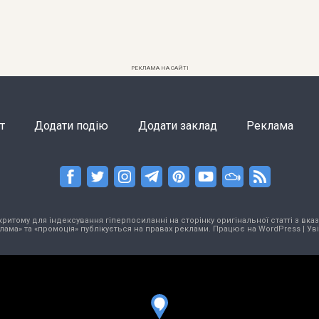
РЕКЛАМА НА САЙТІ
т
Додати подію
Додати заклад
Реклама
тому для індексування гіперпосиланні на сторінку оригінальної статті з вказа
лама» та «промоція» публікується на правах реклами. Працює на
WordPress
|
Ув