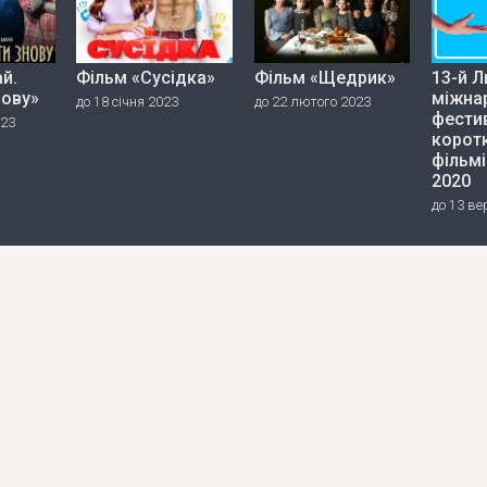
й.
Фільм «Сусідка»
Фільм «Щедрик»
13-й Л
нову»
міжна
до 18 січня 2023
до 22 лютого 2023
фести
023
корот
фільмі
2020
до 13 ве