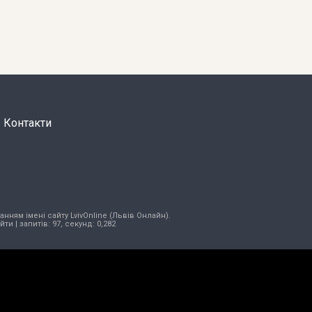
Контакти
нням імені сайту LvivOnline (Львів Онлайн).
ійти
| запитів: 97, секунд: 0,282