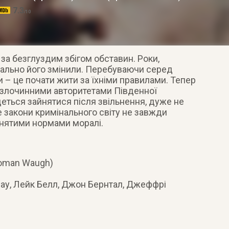
7.3
/10
за безглуздим збігом обставин. Роки,
инально його змінили. Перебуваючи серед
 – це почати жити за їхніми правилами. Тепер
 злочинними авторитетами Південної
деться зайнятися після звільнення, дуже не
 закони кримінального світу не завжди
йнятими нормами моралі.
л
Roman Waugh)
ау, Лейк Белл, Джон Бернтал, Джеффрі