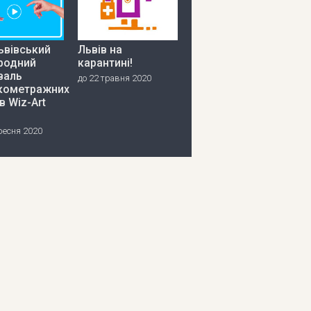
ьвівський
Львів на
родний
карантині!
валь
до 22 травня 2020
кометражних
в Wiz-Art
ресня 2020