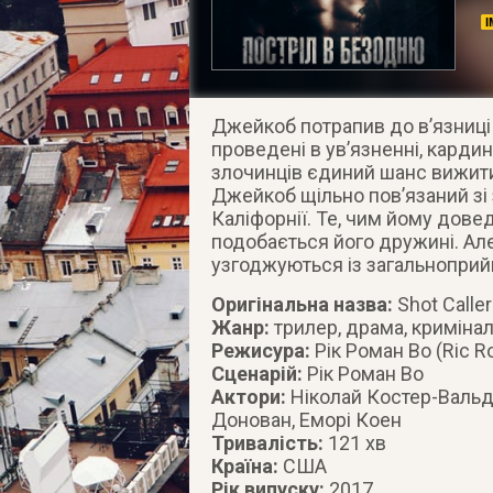
Джейкоб потрапив до в’язниці 
проведені в ув’язненні, кард
злочинців єдиний шанс вижити
Джейкоб щільно пов’язаний зі
Каліфорнії. Те, чим йому дове
подобається його дружині. Але
узгоджуються із загальнопри
Оригінальна назва:
Shot Caller
Жанр:
трилер, драма, криміна
Режисура:
Рік Роман Во (Ric 
Сценарій:
Рік Роман Во
Актори:
Ніколай Костер-Вальд
Донован, Еморі Коен
Тривалість:
121 хв
Країна:
США
Рік випуску:
2017