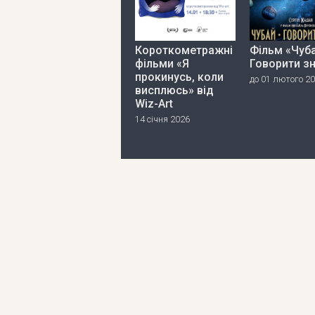
Короткометражні
Фільм «Чуба
фільми «Я
Говорити з
прокинусь, коли
до 01 лютого 2
висплюсь» від
Wiz-Art
14 січня 2026