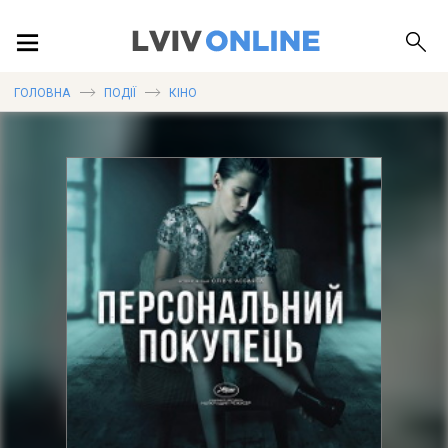
ПОДІЇ
ГОЛОВНА
ПОДІЇ
КІНО
ЛОКАЦІЇ
ПУБЛІКАЦІЇ
ДОВІДКА