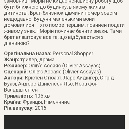
замовниці. Морін не кидає ненависну роботу щоб
бути ближчою до будинку, в якому жила в
дитинстві. Брат-близнюк дівчини помер зовсім
нещодавно. Будучи маленькими вони
домовилися – хто помре першим, повинен подати
живому знак. І Морін починає бачити знаки. Та чи
брат влаштовує все те, що відбувається з
дівчиною?
Оригінальна назва:
Personal Shopper
Жанр:
трилер, драма
Режисер:
Олів’є Ассаяс (Olivier Assayas)
Сценарій:
Олів’є Ассаяс (Olivier Assayas)
Актори:
Крістен Стюарт, Ларс Айдінгер, Сігрід
Буазі, Андерс Даніелсен Льє, Нора фон
Вальдштеттен
Тривалість:
105 хв
Країна:
Францiя, Німеччина
Рік випуску:
2016