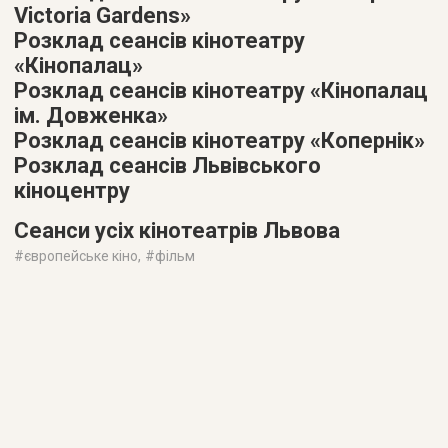
Victoria Gardens»
Розклад сеансів кінотеатру
«Кінопалац»
Розклад сеансів кінотеатру «Кінопалац
ім. Довженка»
Розклад сеансів кінотеатру «Копернік»
Розклад сеансів Львівського
кіноцентру
Сеанси усіх кінотеатрів Львова
#
європейське кіно
, #
фільм