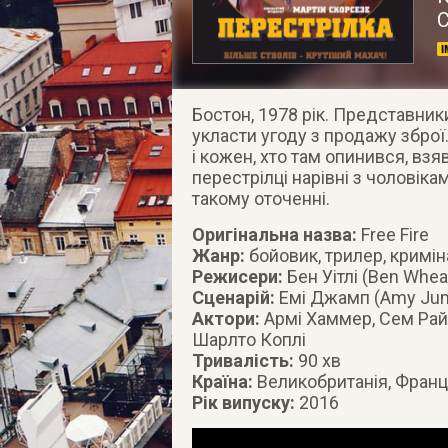
С
Бостон, 1978 рік. Представник
укласти угоду з продажу збро
і кожен, хто там опинився, взя
перестрілці нарівні з чоловік
такому оточенні.
Оригінальна назва:
Free Fire
Жанр:
бойовик, трилер, кримін
Режисери:
Бен Уітлі (Ben Whea
Сценарій:
Емі Джамп (Amy Jump
Актори:
Армі Хаммер, Сем Райл
Шарлто Коплі
Тривалість:
90 хв
Країна:
Великобританія, Франц
Рік випуску:
2016