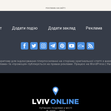
РЕКЛАМА НА САЙТІ
т
Додати подію
Додати заклад
Реклама
тому для індексування гіперпосиланні на сторінку оригінальної статті з вказа
лама» та «промоція» публікується на правах реклами. Працює на
WordPress
|
Ув
путівник подіями у місті