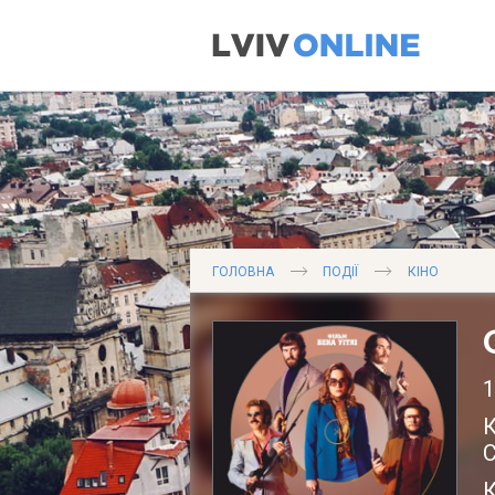
ГОЛОВНА
ПОДІЇ
КІНО
1
К
С
К