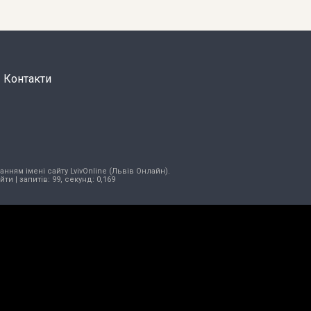
Контакти
нням імені сайту LvivOnline (Львів Онлайн).
ійти
| запитів: 99, секунд: 0,169