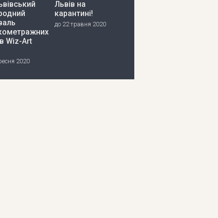
ьвівський
Львів на
родний
карантині!
валь
до 22 травня 2020
кометражних
в Wiz-Art
ресня 2020