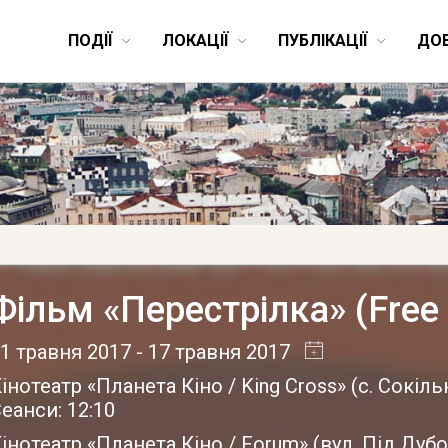
ПОДІЇ
ЛОКАЦІЇ
ПУБЛІКАЦІЇ
ДО
Фільм «Перестрілка» (Free 
1 травня 2017
- 17 травня 2017
інотеатр «Планета Кіно / King Cross»
(
с. Сокіл
еанси: 12:10
інотеатр «Планета Кіно / Forum»
(
вул. Під Дубо