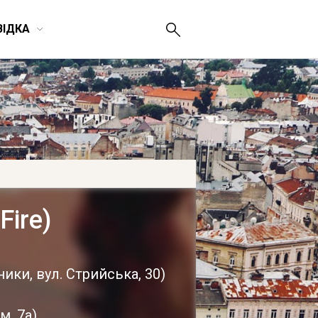
ВІДКА
Fire)
ьники
,
вул. Стрийська, 30
)
м, 7а
)