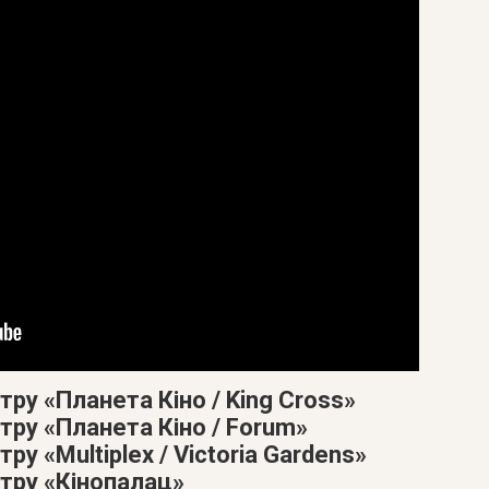
тру «Планета Кіно / King Cross»
тру «Планета Кіно / Forum»
ру «Multiplex / Victoria Gardens»
атру «Кінопалац»