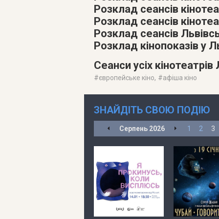
Розклад сеансів кіноте
Розклад сеансів кінотеа
Розклад сеансів Львівс
Розклад кінопоказів у 
Сеанси усіх кінотеатрів
#
європейське кіно
, #
афіша кіно
ЗНАЙДІТЬ СВОЮ ПОДІЮ
Серпень
2026
1
2
3