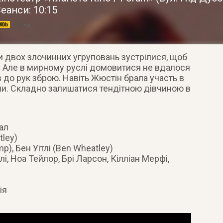
еанси: 10:15
6.3
/10
и двох злочинних угруповань зустрілися, щоб
ї. Але в мирному руслі домовитися не вдалося
в до рук зброю. Навіть Жюстін брала участь в
ами. Складно залишатися тендітною дівчиною в
ал
tley)
), Бен Уітлі (Ben Wheatley)
і, Ноа Тейлор, Брі Ларсон, Кілліан Мерфі,
ія