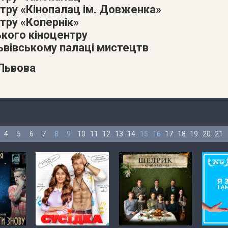
атру «Кінопалац ім. Довженка»
тру «Копернік»
ького кіноцентру
Львівському палаці мистецтв
 Львова
4
5
6
7
8
9
10
11
12
13
14
15
16
17
18
19
20
21