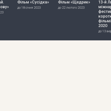
й.
Фільм «Сусідка»
Фільм «Щедрик»
13-й Л
нову»
міжна
до 18 січня 2023
до 22 лютого 2023
фести
023
корот
фільмі
2020
до 13 ве