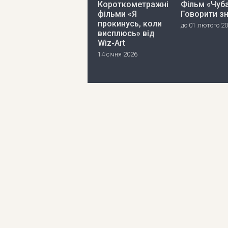
Короткометражні
Фільм «Чуба
фільми «Я
Говорити з
прокинусь, коли
до 01 лютого 2
висплюсь» від
Wiz-Art
14 січня 2026