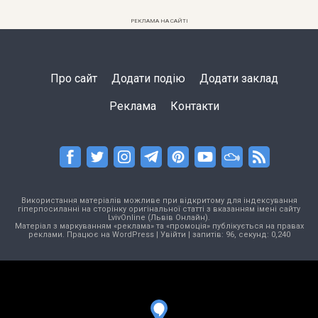
РЕКЛАМА НА САЙТІ
Про сайт
Додати подію
Додати заклад
Реклама
Контакти
Використання матеріалів можливе при відкритому для індексування
гіперпосиланні на сторінку оригінальної статті з вказанням імені сайту
LvivOnline (Львів Онлайн).
Матеріал з маркуванням «реклама» та «промоція» публікується на правах
реклами. Працює на
WordPress
|
Увійти
| запитів: 96, секунд: 0,240