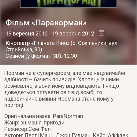
Фільм «Паранорман»
13 вересня 2012
- 19 вересня 2012
Кінотеатр «Планета Кіно»
(
с. Сокільники
,
вул.
Стрийська, 30
)
Сеанси (у форматі 3D): 12:30
Норман не є супергероєм, але має надзвичайні
здібності – бачить привидів. Хлопець із ними
розмовляє, а вони йому відповідають. І якщо
доведеться рятувати світ від зомбі, то
надзвичайне вміння Нормана стане йому у
пригоді.
Оригінальна назва: ParaNorman
Жанр: анімація, пригоди
Режисер:Сем Фел
Актори: Леслі Манн, Джон Гудман, Кейсі Аффлек