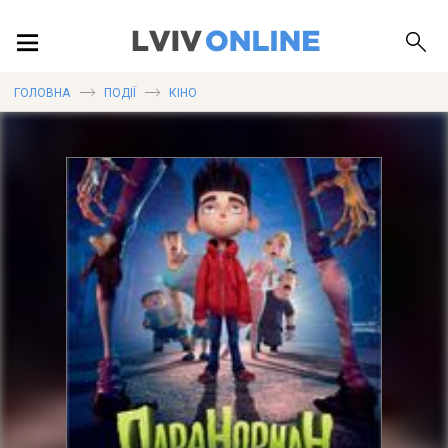
ПОДІЇ
ГОЛОВНА
ПОДІЇ
КІНО
ЛОКАЦІЇ
ПУБЛІКАЦІЇ
ДОВІДКА