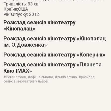
Тривалість: 93 хв
Країна:США
Рік випуску: 2012
Розклад сеансів кінотеатру
«Кінопалац»
Розклад сеансів кінотеатру «Кінопалац
ім. О.Довженка»
Розклад сеансів кінотеатру «Копернік»
Розклад сеансів кінотеатру «Планета
Кіно IMAX»
#
ParaNorman
, #
афіша львова
, #
львів афіша
, #
розклад
сеансів кінотеатрів у львові