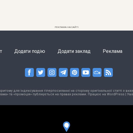
РЕКЛАМА НА САЙТІ
т
Додати подію
Додати заклад
Реклама
тому для індексування гіперпосиланні на сторінку оригінальної статті з вказа
ама» та «промоція» публікується на правах реклами. Працює на
WordPress
|
Уві