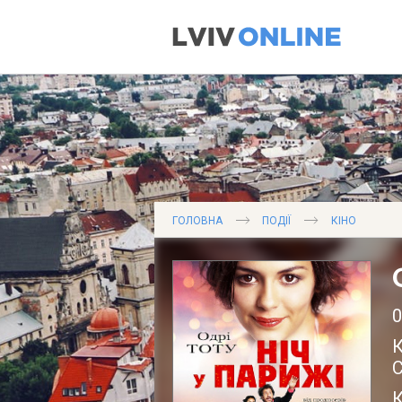
ГОЛОВНА
ПОДІЇ
КІНО
0
К
С
К