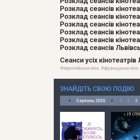
Розклад сеансів кінотеа
Розклад сеансів кінотеа
Розклад сеансів кінотеат
Розклад сеансів кіноте
Розклад сеансів кіноте
Розклад сеансів кінотеа
Розклад сеансів Львівс
Сеанси усіх кінотеатрів
#
європейське кіно
, #
французьке кіно
ЗНАЙДІТЬ СВОЮ ПОДІЮ
Серпень
2026
1
2
3