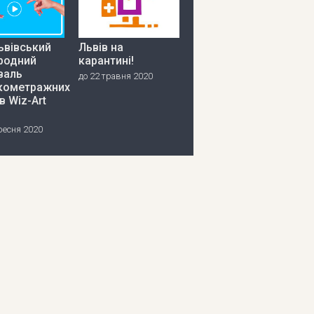
ьвівський
Львів на
родний
карантині!
валь
до 22 травня 2020
кометражних
в Wiz-Art
ресня 2020