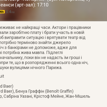
еанси (арт-зал): 17:10
5.4
/10
еживає не найкращі часи. Актори і працівники
али заробітню плату і брати участь в новій
 виправити ситуацію і врятувати театр від
 потрібно терміново знайти джерело
річ з банкірами не допоможе, адже для
і потрібна жива мавпа. Підлеглі
ачальнику, поки він не надасть їм гроші і
опри те, що в розпорядженні всього одна ніч,
шуки вулицями нічного Парижа.
uit
d Baer)
 Baer), Бенуа Граффін (Benoît Graffin)
р, Сабріна Уазані, Крістоф Мейне, Жан-Мішель