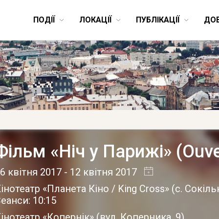
ПОДІЇ
ЛОКАЦІЇ
ПУБЛІКАЦІЇ
ДО
Фільм «Ніч у Парижі» (Ouver
6 квітня 2017
- 12 квітня 2017
інотеатр «Планета Кіно / King Cross»
(
с. Сокіл
еанси: 10:15
інотеатр «Копернік»
(
вул. Коперника, 9
)