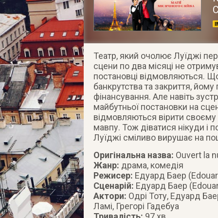
С
Театр, який очолює Луїджі пер
сцени по два місяці не отримув
постановці відмовляються. Щоб
банкрутства та закриття, йому
фінансування. Але навіть зуст
майбутньої постановки на сцен
відмовляються вірити своєму н
мавпу. Тож діватися нікуди і п
Луїджі сміливо вирушає на по
Оригінальна назва:
Ouvert la n
Жанр:
драма, комедія
Режисер:
Едуард Баер (Edouar
Сценарій:
Едуард Баер (Edouard
Актори:
Одрі Тоту, Едуард Бае
Ламі, Грегорі Гадебуа
Тривалість:
97 хв