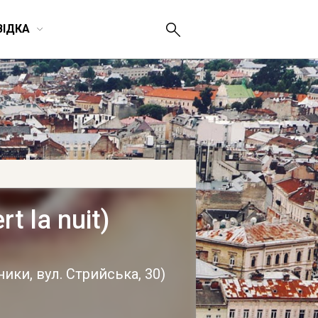
ВІДКА
t la nuit)
ьники
,
вул. Стрийська, 30
)