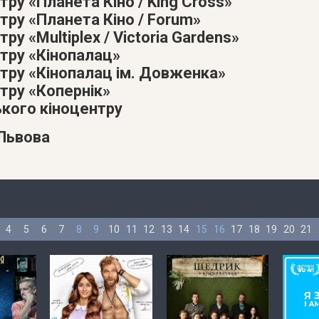
тру «Планета Кіно / King Cross»
тру «Планета Кіно / Forum»
ру «Multiplex / Victoria Gardens»
атру «Кінопалац»
атру «Кінопалац ім. Довженка»
тру «Копернік»
ького кіноцентру
 Львова
4
5
6
7
8
9
10
11
12
13
14
15
16
17
18
19
20
21