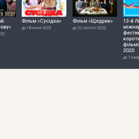
й.
Фільм «Сусідка»
Фільм «Щедрик»
13-й Л
нову»
міжна
до 18 січня 2023
до 22 лютого 2023
фести
023
корот
фільмі
2020
до 13 ве