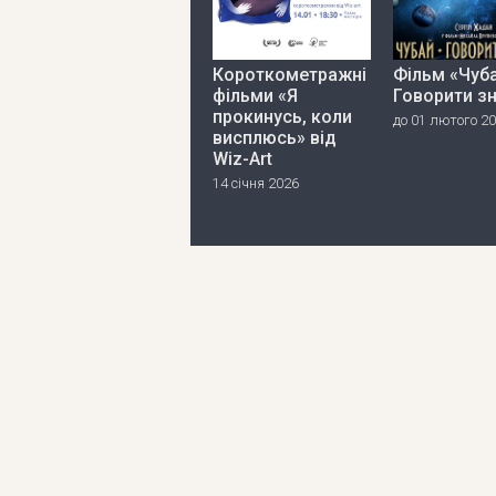
Короткометражні
Фільм «Чуба
фільми «Я
Говорити з
прокинусь, коли
до 01 лютого 2
висплюсь» від
Wiz-Art
14 січня 2026