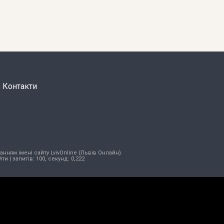
Контакти
нням імені сайту LvivOnline (Львів Онлайн).
йти
| запитів: 100, секунд: 0,222