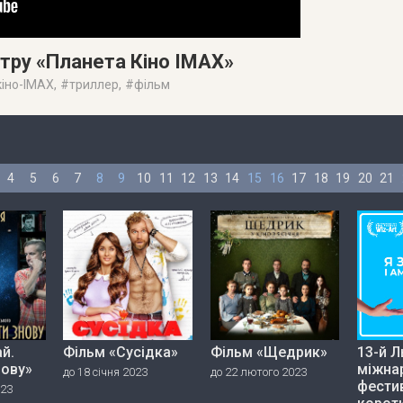
атру «Планета Кіно IMAX»
кіно-IMAX
, #
триллер
, #
фільм
4
5
6
7
8
9
10
11
12
13
14
15
16
17
18
19
20
21
й.
Фільм «Сусідка»
Фільм «Щедрик»
13-й Л
нову»
міжна
до 18 січня 2023
до 22 лютого 2023
фести
023