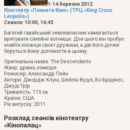
1-14 березня 2012
Кінотеатр «Планета Кіно» (ТРЦ «King Cross
Leopolis»)
Сеанси: 10:00, 16:45
Багатий гавайський землевласник намагається
врятувати сімейне вогнище. Для цього він пробує
знайти коханця своєї дружини, а дві його дочки
беруться йому допомогти в цьому.
Оригінальна назва: The Descendants
Жанр: драма, комедія
Режисер: Александр Пейн
Актори: Джордж Клуні, Шейлін Вудлі, Бо Бріджес,
Джуді Грір
Тривалість: 115 хв
Країна: США
Рік випуску: 2011
Розклад сеансів кінотеатру
«Кінопалац»