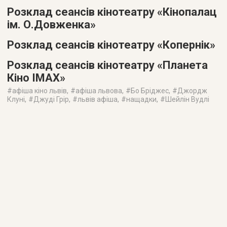
Розклад сеансів кінотеатру «Кінопалац
ім. О.Довженка»
Розклад сеансів кінотеатру «Копернік»
Розклад сеансів кінотеатру «Планета
Кіно IMAX»
#
афіша кіно львів
, #
афіша львова
, #
Бо Бріджес
, #
Джордж
Клуні
, #
Джуді Грір
, #
львів афіша
, #
нащадки
, #
Шейлін Вудлі