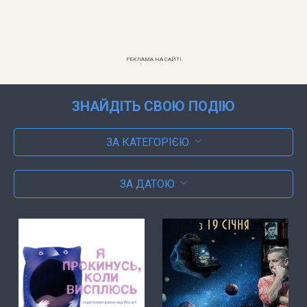
РЕКЛАМА НА САЙТІ
ЗНАЙДІТЬ СВОЮ ПОДІЮ
ЗА КАТЕГОРІЄЮ
ЗА ДАТОЮ