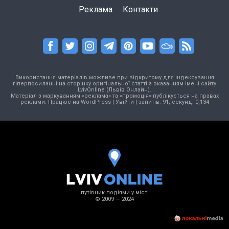
Реклама
Контакти
Використання матеріалів можливе при відкритому для індексування
гіперпосиланні на сторінку оригінальної статті з вказанням імені сайту
LvivOnline (Львів Онлайн).
Матеріал з маркуванням «реклама» та «промоція» публікується на правах
реклами. Працює на
WordPress
|
Увійти
| запитів: 91, секунд: 0,134
путівник подіями у місті
© 2009 — 2024