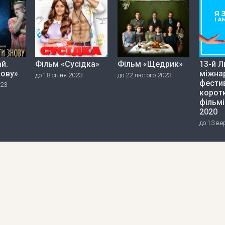
й.
Фільм «Сусідка»
Фільм «Щедрик»
13-й Л
нову»
міжна
до 18 січня 2023
до 22 лютого 2023
фести
023
корот
фільмі
2020
до 13 ве