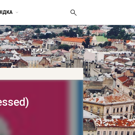
ВІДКА
essed)