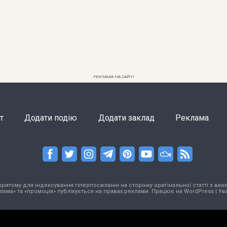
РЕКЛАМА НА САЙТІ
т
Додати подію
Додати заклад
Реклама
тому для індексування гіперпосиланні на сторінку оригінальної статті з вказа
лама» та «промоція» публікується на правах реклами. Працює на
WordPress
|
Ув