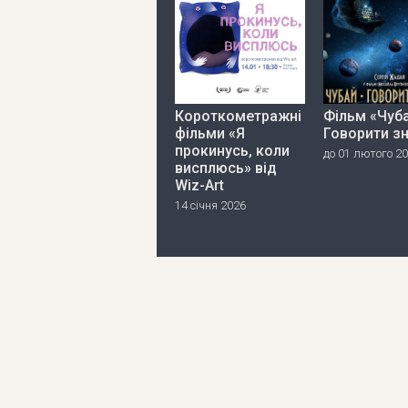
Короткометражні
Фільм «Чуба
фільми «Я
Говорити з
прокинусь, коли
до 01 лютого 2
висплюсь» від
Wiz-Art
14 січня 2026