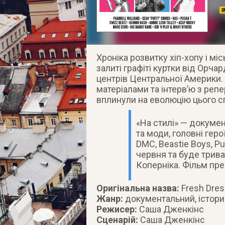
Хроніка розвитку хіп-хопу і мі
залиті графіті куртки від Орча
центрів Центральної Америки.
матеріалами та інтерв’ю з реп
вплинули на еволюцію цього с
«На стилі» — докумен
та моди, головні герої
DMC, Beastie Boys, Pu
червня та буде трива
Коперніка. Фільм пр
Оригінальна назва:
Fresh Dre
Жанр:
документальний, істор
Режисер:
Саша Дженкінс
Сценарій:
Саша Дженкінс