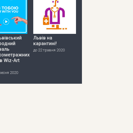
ьвівський
Львів на
родний
карантині!
валь
до 22 травня 2020
кометражних
в Wiz-Art
ресня 2020