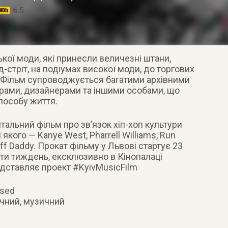
6.5
/10
ської моди, які принесли величезні штани,
рд-стріт, на подіумах високої моди, до торгових
 Фільм супроводжується багатими архівними
ерами, дизайнерами та іншими особами, що
пособу життя.
тальний фільм про зв’язок хіп-хоп культури
 якого — Kanye West, Pharrell Williams, Run
ff Daddy. Прокат фільму у Львові стартує 23
ти тиждень, ексклюзивно в Кінопалаці
едставляє проект #KyivMusicFilm
ssed
ичний, музичний