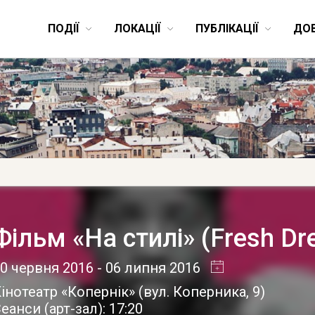
ПОДІЇ
ЛОКАЦІЇ
ПУБЛІКАЦІЇ
ДО
Фільм «На стилі» (Fresh Dr
0 червня 2016
- 06 липня 2016
інотеатр «Копернік»
(
вул. Коперника, 9
)
еанси (арт-зал): 17:20