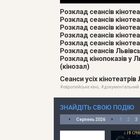
Розклад сеансів кінотеа
Розклад сеансів кінотеа
Розклад сеансів кіноте
Розклад сеансів кіноте
Розклад сеансів кінотеа
Розклад сеансів Львівс
Розклад кінопоказів у 
(кінозал)
Сеанси усіх кінотеатрів
#
європейське кіно
, #
документальний
ЗНАЙДІТЬ СВОЮ ПОДІЮ
Серпень
2026
1
2
3