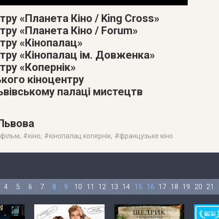
тру «Планета Кіно / King Cross»
тру «Планета Кіно / Forum»
атру «Кінопалац»
атру «Кінопалац ім. Довженка»
тру «Копернік»
ького кіноцентру
Львівському палаці мистецтв
 Львова
 фільм
, #
кіно
, #
кінопалац копернік
, #
французьке кіно
4
5
6
7
8
9
10
11
12
13
14
15
16
17
18
19
20
21