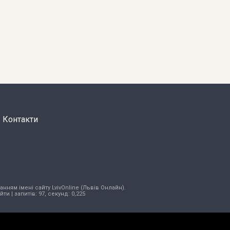
Контакти
нням імені сайту LvivOnline (Львів Онлайн).
ійти
| запитів: 97, секунд: 0,225