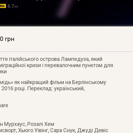
6.7
/10
0 грн
тя італійського острова Лампедуза, який
іграційної кризи і перевалочним пунктом для
ики
мідь» як найкращий фільм на Берлінському
2016 році. Переклад: український,
are
н Мурхаус, Розалі Хем
мсворт, Хьюго Уівінг, Сара Снук, Джуді Девіс