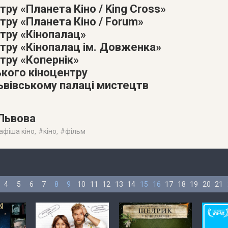
тру «Планета Кіно / King Cross»
тру «Планета Кіно / Forum»
атру «Кінопалац»
атру «Кінопалац ім. Довженка»
тру «Копернік»
ького кіноцентру
Львівському палаці мистецтв
 Львова
афіша кіно
, #
кіно
, #
фільм
4
5
6
7
8
9
10
11
12
13
14
15
16
17
18
19
20
21