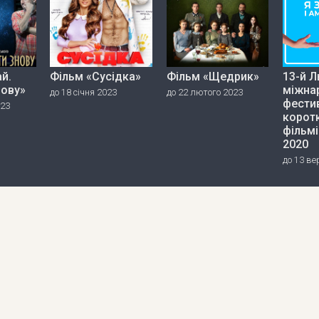
й.
Фільм «Сусідка»
Фільм «Щедрик»
13-й Л
нову»
міжна
до 18 січня 2023
до 22 лютого 2023
фести
023
корот
фільмі
2020
до 13 ве