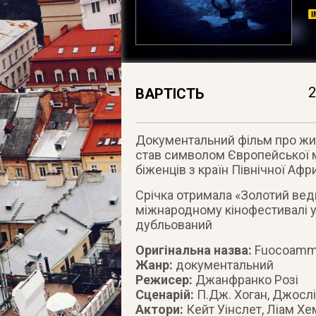
2
ВАРТІСТЬ
Документальний фільм про жит
став символом Європейської м
біженців з країн Північної Афр
Срічка отримала «Золотий вед
міжнародному кінофестивалі у 
дубльований
Оригінальна назва:
Fuocoamm
Жанр:
документальний
Режисер:
Джанфранко Розі
Сценарій:
П.Дж. Хоган, Джослі
Актори:
Кейт Уінслет, Ліам Хе