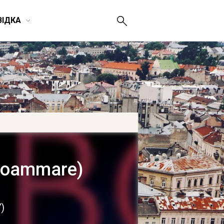
ВІДКА
ocoammare)
7
)