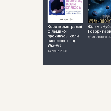
Короткометражні
Фільм «Чуба
фільми «Я
Говорити з
прокинусь, коли
до 01 лютого 2
висплюсь» від
Wiz-Art
14 січня 2026