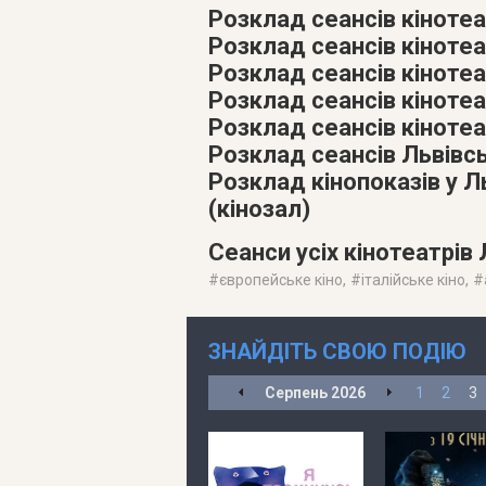
Розклад сеансів кінотеа
Розклад сеансів кінотеа
Розклад сеансів кіноте
Розклад сеансів кіноте
Розклад сеансів кінотеа
Розклад сеансів Львівс
Розклад кінопоказів у 
(кінозал)
Сеанси усіх кінотеатрів
#
європейське кіно
, #
італійське кіно
, #
ЗНАЙДІТЬ СВОЮ ПОДІЮ
Серпень
2026
1
2
3