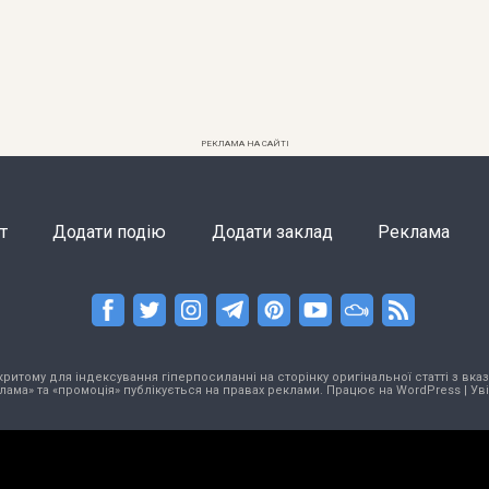
РЕКЛАМА НА САЙТІ
т
Додати подію
Додати заклад
Реклама
тому для індексування гіперпосиланні на сторінку оригінальної статті з вказа
лама» та «промоція» публікується на правах реклами. Працює на
WordPress
|
Ув