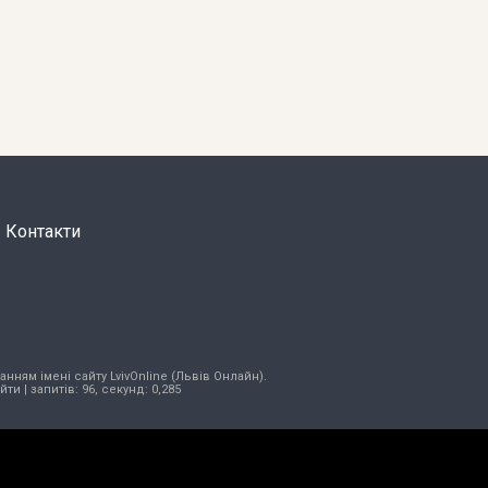
Контакти
нням імені сайту LvivOnline (Львів Онлайн).
ійти
| запитів: 96, секунд: 0,285