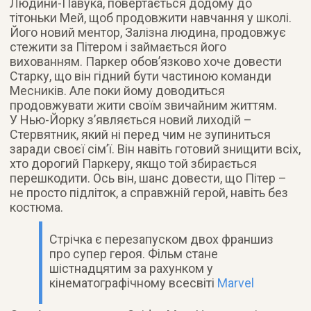
Людини-Павука, повертається додому до
тітоньки Мей, щоб продовжити навчання у школі.
Його новий ментор, Залізна людина, продовжує
стежити за Пітером і займається його
вихованням. Паркер обов’язково хоче довести
Старку, що він гідний бути частиною команди
Месників. Але поки йому доводиться
продовжувати жити своїм звичайним життям.
У Нью-Йорку з’являється новий лиходій –
Стервятник, який ні перед чим не зупиниться
заради своєї сім’ї. Він навіть готовий знищити всіх,
хто дорогий Паркеру, якщо той збирається
перешкодити. Ось він, шанс довести, що Пітер –
не просто підліток, а справжній герой, навіть без
костюма.
Стрічка є перезапуском двох франшиз
про супер героя. Фільм стане
шістнадцятим за рахунком у
кінематографічному всесвіті
Marvel