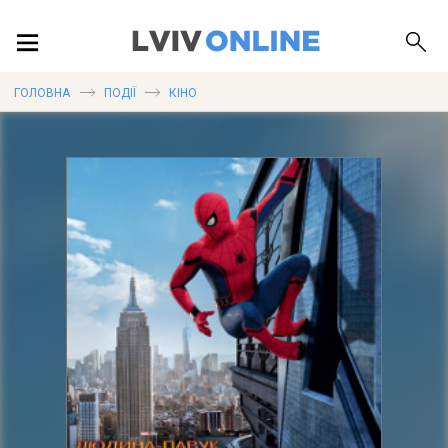
ПОДІЇ
ГОЛОВНА
ПОДІЇ
КІНО
ЛОКАЦІЇ
ПУБЛІКАЦІЇ
ДОВІДКА