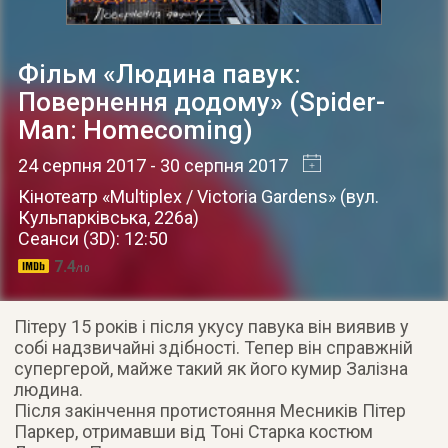
Фільм «Людина павук:
Повернення додому» (Spider-
Man: Homecoming)
24 серпня 2017
- 30 серпня 2017
Кінотеатр «Multiplex / Victoria Gardens»
(
вул.
Кульпарківська, 226а
)
Сеанси (3D): 12:50
7.4
/10
Пітеру 15 років і після укусу павука він виявив у
собі надзвичайні здібності. Тепер він справжній
супергерой, майже такий як його кумир Залізна
людина.
Після закінчення протистояння Месників Пітер
Паркер, отримавши від Тоні Старка костюм