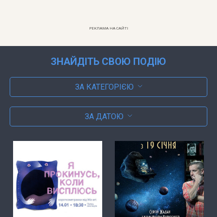
РЕКЛАМА НА САЙТІ
ЗНАЙДІТЬ СВОЮ ПОДІЮ
ЗА КАТЕГОРІЄЮ
ЗА ДАТОЮ