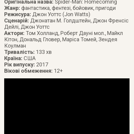
Оригінальна назва:
Spider-Man: Homecoming
Жанр:
фантастика, фентезі, бойовик, пригоди
Режисура:
Джон Уоттс (Jon Watts)
Сценарій:
Джонатан М. Голдштейн, Джон Френсіс
Дейлі, Джон Уоттс
Актори:
Том Холланд, Роберт Дауні мол., Майкл
Кітон, Дональд Гловер, Маріса Томей, Зендея
Коулман
Тривалість:
133 хв
Країна:
США
Рік випуску:
2017
Вікові обмеження:
12+