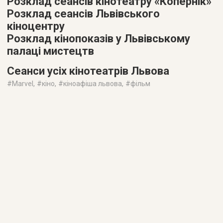
Розклад сеансів кінотеатру «Копернік»
Розклад сеансів Львівського
кіноцентру
Розклад кінопоказів у Львівському
палаці мистецтв
Сеанси усіх кінотеатрів Львова
#
Marvel
, #
кіно
, #
кіноафіша львова
, #
фільм