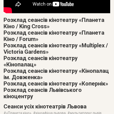
Розклад сеансів кінотеатру «Планета
Кіно / King Cross»
Розклад сеансів кінотеатру «Планета
Кіно / Forum»
Розклад сеансів кінотеатру «Multiplex /
Victoria Gardens»
Розклад сеансів кінотеатру
«Кінопалац»
Розклад сеансів кінотеатру «Кінопалац
ім. Довженка»
Розклад сеансів кінотеатру «Копернік»
Розклад сеансів Львівського
кіноцентру
Сеанси усіх кінотеатрів Львова
#
«Планета кіно»
, #
кіноафіша львова
, #
мультиплекс львів