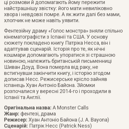
ці розмови й допомагають йому пережити
найстрашнішу звістку: його мати невиліковно
хвора і невдовзі помре. А як жити далі без мами,
хлопчик не може навіть уявити.
Фентезійну драму «Голос монстра» зняли спільно
кінематографісти з Іспанії та США. У основу
сюжету покладено книгу Патріка Несса, він і
адаптував сценарій. Історія про те, як нічні
кошмари допомагають упоратися зі страшною
новиною, належить британській письменниці
Шиван Доуд. Вона померла від раку, не
встигнувши закінчити книгу, і історію згодом
дописав Несс. Режисерське крісло зайняв
іспанець Хуан Антоніо Байона. Зйомки
розпочалися у вересні 2014-го і проходили в
Іспанії та Англії.
Оригінальна назва:
A Monster Calls
Жанр:
фентезі, драма
Режисер:
Хуан Антоніо Байона (J. A. Bayona)
Сценарій:
Патрік Несс (Patrick Ness)