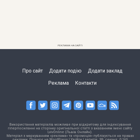
РЕКЛАМА НА САЙТІ
Про сайт
Додати подію
Додати заклад
Реклама
Контакти
Використання матеріалів можливе при відкритому для індексування
гіперпосиланні на сторінку оригінальної статті з вказанням імені сайту
LvivOnline (Львів Онлайн).
Матеріал з маркуванням «реклама» та «промоція» публікується на правах
реклами. Працює на
WordPress
|
Увійти
| запитів: 99, секунд: 0,165