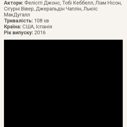
Актори:
Фелісіті Джонс, Тобі Кеббелл, Ліам Нісон,
Сігурні Вівер, Джеральдін Чаплін, Льюїс
МакДугалл
Тривалість:
108 хв
Країна:
США, Іспанія
Рік випуску:
2016