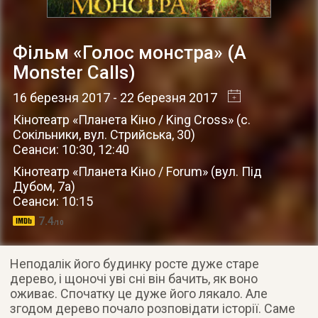
Фільм «Голос монстра» (A
Monster Calls)
16 березня 2017
- 22 березня 2017
Кінотеатр «Планета Кіно / King Cross»
(
с.
Сокільники
,
вул. Стрийська, 30
)
Сеанси: 10:30, 12:40
Кінотеатр «Планета Кіно / Forum»
(
вул. Під
Дубом, 7а
)
Сеанси: 10:15
7.4
/10
Неподалік його будинку росте дуже старе
дерево, і щоночі уві сні він бачить, як воно
оживає. Спочатку це дуже його лякало. Але
згодом дерево почало розповідати історії. Саме