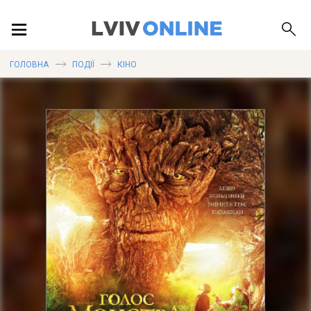
ПОДІЇ
ГОЛОВНА
ПОДІЇ
КІНО
ЛОКАЦІЇ
ПУБЛІКАЦІЇ
ДОВІДКА