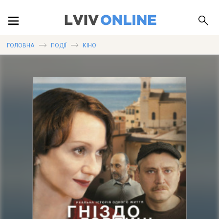
ПОДІЇ
ГОЛОВНА
ПОДІЇ
КІНО
ЛОКАЦІЇ
ПУБЛІКАЦІЇ
ДОВІДКА