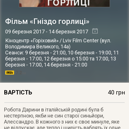
Фільм «Гніздо горлиці»
09 березня 2017
- 14 березня 2017
Кіноцентр «Горіховий» / Lviv Film Center
(
вул.
Володимира Великого, 14а
)
Сеанси: 9 березня - 21:00, 10 березня - 19:00, 11
березня - 17:00, 12 березня о 15:00 та 17:00, 13
березня - 17:00, 14 березня - 21:00
7.2
/10
ВАРТІСТЬ
40 грн
Робота Дарини в італійській родині була б
нестерпною, якби не син старої синьйори,
Алессандро. В кожного з них є своє минуле, яке
не відпускає, але тепло і щирість ваблять їх одне