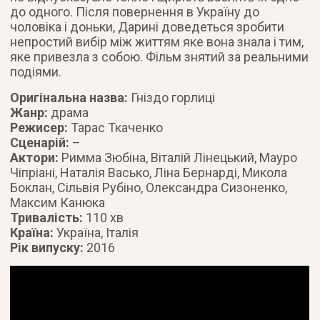
до одного. Після повернення в Україну до
чоловіка і доньки, Дарині доведеться зробити
непростий вибір між життям яке вона знала і тим,
яке привезла з собою. Фільм знятий за реальними
подіями.
Оригінальна назва:
Гніздо горлиці
Жанр:
драма
Режисер:
Тарас Ткаченко
Сценарій:
–
Актори:
Римма Зюбіна, Віталій Лінецький, Мауро
Чіпріані, Наталія Васько, Ліна Бернарді, Микола
Боклан, Сільвія Рубіно, Олександра Сизоненко,
Максим Канюка
Тривалість:
110 хв
Країна:
Україна, Італія
Рік випуску:
2016