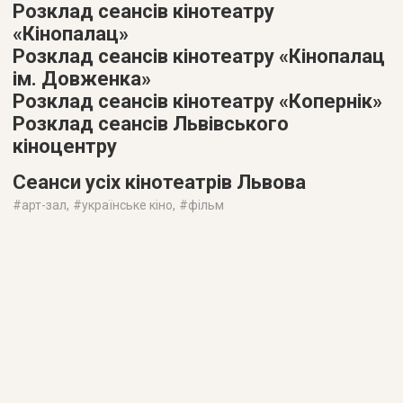
Розклад сеансів кінотеатру
«Кінопалац»
Розклад сеансів кінотеатру «Кінопалац
ім. Довженка»
Розклад сеансів кінотеатру «Копернік»
Розклад сеансів Львівського
кіноцентру
Сеанси усіх кінотеатрів Львова
#
арт-зал
, #
українське кіно
, #
фільм