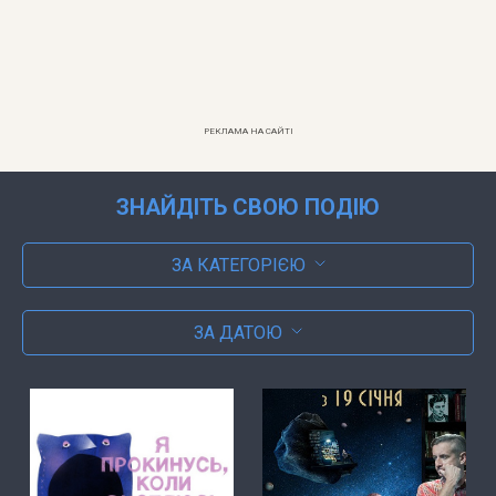
РЕКЛАМА НА САЙТІ
ЗНАЙДІТЬ СВОЮ ПОДІЮ
ЗА КАТЕГОРІЄЮ
ЗА ДАТОЮ