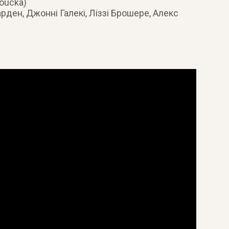
Loucka)
гарден, Джонні Галекі, Ліззі Брошере, Алекс