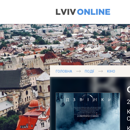
ГОЛОВНА
ПОДІЇ
КІНО
2
К
С
К