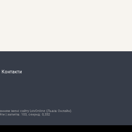
Контакти
нням імені сайту LvivOnline (Львів Онлайн).
йти
| запитів: 103, секунд: 0,332