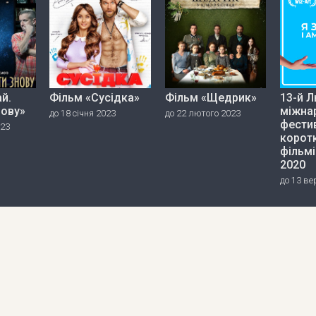
й.
Фільм «Сусідка»
Фільм «Щедрик»
13-й Л
нову»
міжна
до 18 січня 2023
до 22 лютого 2023
фести
023
корот
фільмі
2020
до 13 ве