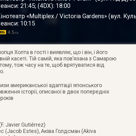
еанси: 21:45; (4DX): 18:00
інотеатр «Multiplex / Victoria Gardens»
(
вул. Кул
еанси: 10:15
4.5
/10
я Холта в гості і виявляє, що і він, і його
ній касеті. Тій самій, яка пов’язана з Самарою
тому, тож часу на те, щоб врятуватися від
о.
изи американської адаптації японського
вження історії, описаної в двох попередніх
 років
F. Javier Gutiérrez)
 (Jacob Estes), Аківа Голдсман (Akiva