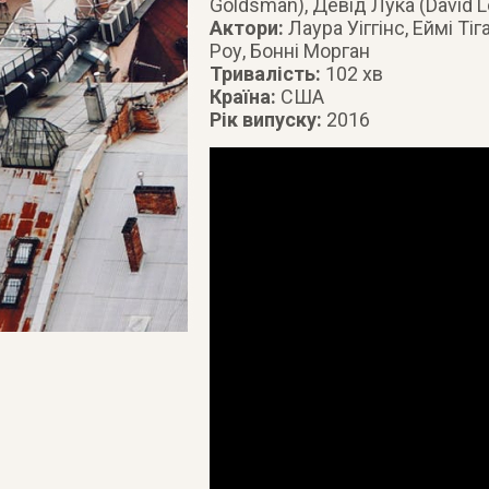
Goldsman), Девід Лука (David 
Актори:
Лаура Уіггінс, Еймі Ті
Роу, Бонні Морган
Тривалість:
102 хв
Країна:
США
Рік випуску:
2016