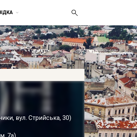
ВІДКА
ьники
,
вул. Стрийська, 30
)
м, 7а
)