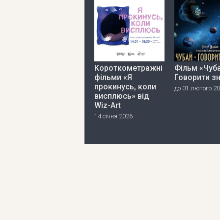
Короткометражні
Фільм «Чуба
фільми «Я
Говорити з
прокинусь, коли
до 01 лютого 2
висплюсь» від
Wiz-Art
14 січня 2026