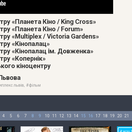
тру «Планета Кіно / King Cross»
тру «Планета Кіно / Forum»
ру «Multiplex / Victoria Gardens»
атру «Кінопалац»
атру «Кінопалац ім. Довженка»
тру «Копернік»
ького кіноцентру
 Львова
иплекс львів
, #
фільм
4
5
6
7
8
9
10
11
12
13
14
15
16
17
18
19
20
21