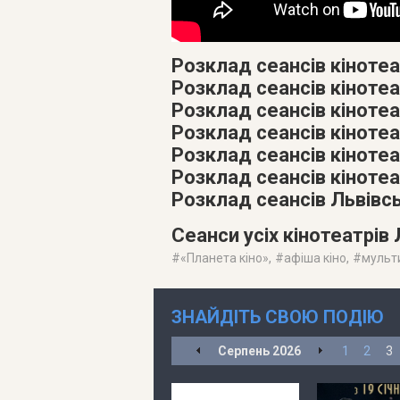
Розклад сеансів кінотеа
Розклад сеансів кінотеа
Розклад сеансів кінотеат
Розклад сеансів кіноте
Розклад сеансів кіноте
Розклад сеансів кінотеа
Розклад сеансів Львівс
Сеанси усіх кінотеатрів
#
«Планета кіно»
, #
афіша кіно
, #
мульт
ЗНАЙДІТЬ СВОЮ ПОДІЮ
Серпень
2026
1
2
3