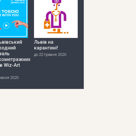
ьвівський
Львів на
родний
карантині!
валь
до 22 травня 2020
кометражних
в Wiz-Art
ресня 2020