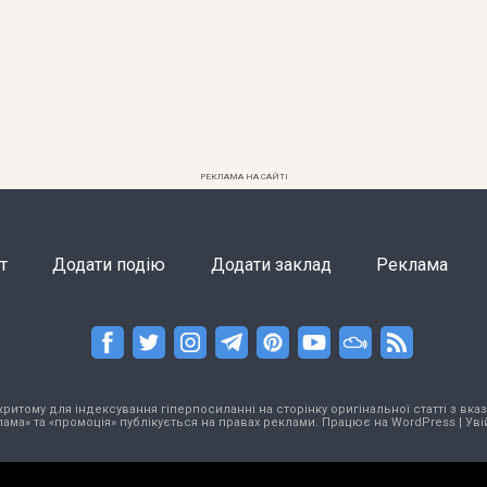
РЕКЛАМА НА САЙТІ
т
Додати подію
Додати заклад
Реклама
тому для індексування гіперпосиланні на сторінку оригінальної статті з вказа
ама» та «промоція» публікується на правах реклами. Працює на
WordPress
|
Уві