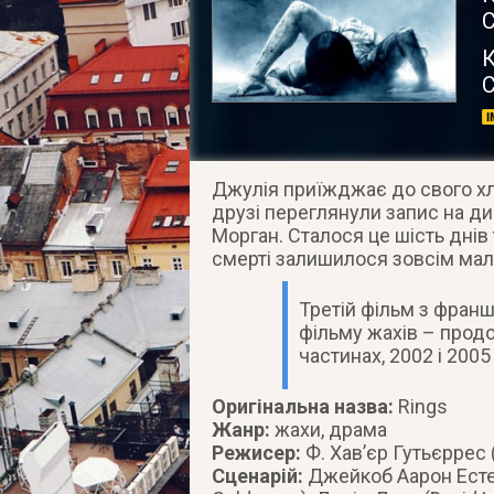
С
К
С
Джулія приїжджає до свого хлопц
друзі переглянули запис на див
Морган. Сталося це шість днів 
смерті залишилося зовсім мал
Третій фільм з франш
фільму жахів – продо
частинах, 2002 і 2005
Оригінальна назва:
Rings
Жанр:
жахи, драма
Режисер:
Ф. Хав’єр Гутьєррес (
Сценарій:
Джейкоб Аарон Естес