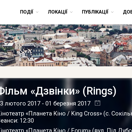
ПОДІЇ
ЛОКАЦІЇ
ПУБЛІКАЦІЇ
ДО
Фільм «Дзвінки» (Rings)
3 лютого 2017
- 01 березня 2017
інотеатр «Планета Кіно / King Cross»
(
с. Сокіл
еанси: 12:30
інотеатр «Планета Кіно / Forum»
(
вул. Під Дубо