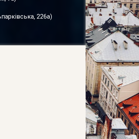
ьпарківська, 226а
)