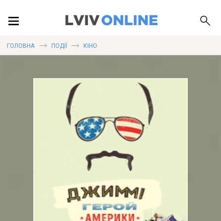
ПОДІЇ
ГОЛОВНА
ПОДІЇ
КІНО
ЛОКАЦІЇ
ПУБЛІКАЦІЇ
ДОВІДКА