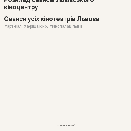
кіноцентру
Сеанси усіх кінотеатрів Львова
#
арт-зал
, #
афіша кіно
, #
кінопалац львів
РЕКЛАМА НА САЙТІ