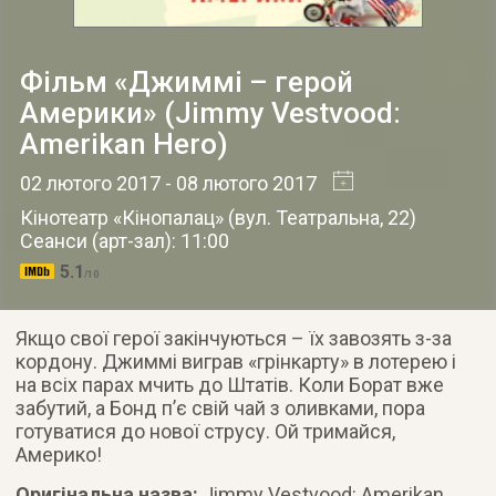
Фільм «Джиммі – герой
Америки» (Jimmy Vestvood:
Amerikan Hero)
02 лютого 2017
- 08 лютого 2017
Кінотеатр «Кінопалац»
(
вул. Театральна, 22
)
Сеанси (арт-зал): 11:00
5.1
/10
Якщо свої герої закінчуються – їх завозять з-за
кордону. Джиммі виграв «грінкарту» в лотерею і
на всіх парах мчить до Штатів. Коли Борат вже
забутий, а Бонд п’є свій чай з оливками, пора
готуватися до нової струсу. Ой тримайся,
Америко!
Оригінальна назва:
Jimmy Vestvood: Amerikan