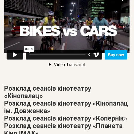
Розклад сеансів кінотеатру
«Кінопалац»
Розклад сеансів кінотеатру «Кінопалац
ім. Довженка»
Розклад сеансів кінотеатру «Копернік»
Розклад сеансів кінотеатру «Планета
Кіно IMAX»