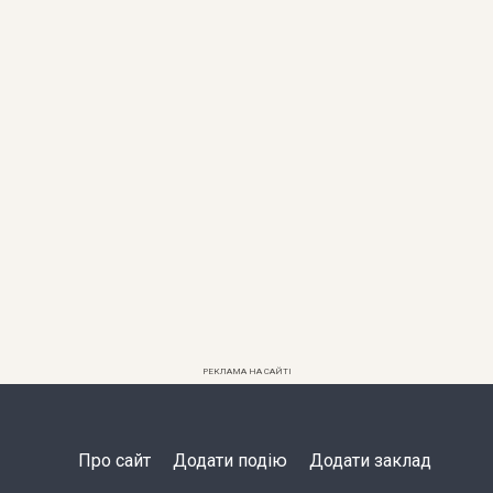
РЕКЛАМА НА САЙТІ
Про сайт
Додати подію
Додати заклад