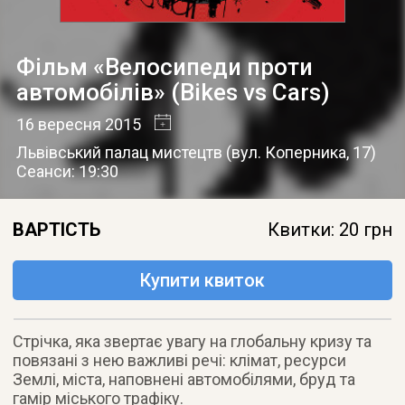
Фільм «Велосипеди проти
автомобілів» (Bikes vs Cars)
16 вересня 2015
Львівський палац мистецтв
(
вул. Коперника, 17
)
Сеанси: 19:30
ВАРТІСТЬ
Квитки: 20 грн
Купити квиток
Стрічка, яка звертає увагу на глобальну кризу та
повязані з нею важливі речі: клімат, ресурси
Землі, міста, наповнені автомобілями, бруд та
гамір міського трафіку.