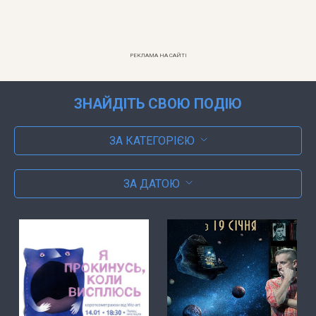
РЕКЛАМА НА САЙТІ
ЗНАЙДІТЬ СВОЮ ПОДІЮ
ЗА КАТЕГОРІЄЮ
ЗА ДАТОЮ