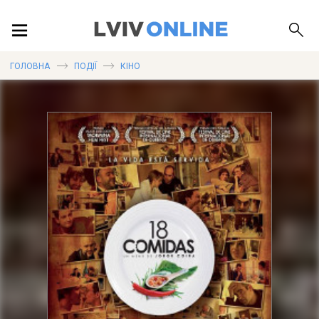
ПОДІЇ
ГОЛОВНА
ПОДІЇ
КІНО
ЛОКАЦІЇ
ПУБЛІКАЦІЇ
ДОВІДКА