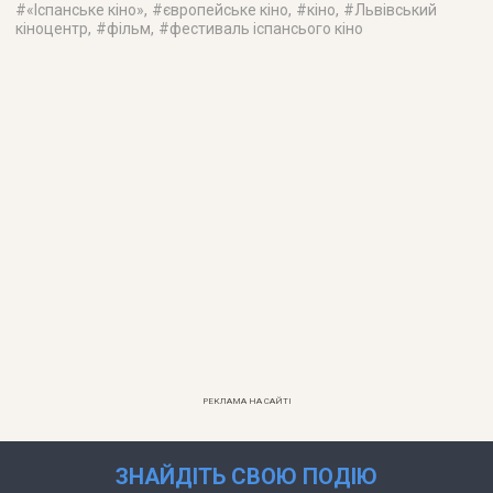
#
«Іспанське кіно»
, #
європейське кіно
, #
кіно
, #
Львівський
кіноцентр
, #
фільм
, #
фестиваль іспансього кіно
РЕКЛАМА НА САЙТІ
ЗНАЙДІТЬ СВОЮ ПОДІЮ