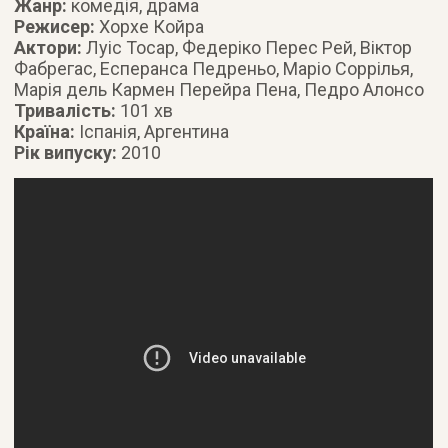
Жанр:
комедія, драма
Режисер:
Хорхе Койра
Актори:
Луіс Тосар, Федеріко Перес Рей, Віктор
Фабрегас, Есперанса Педреньо, Маріо Соррілья,
Марія дель Кармен Перейра Пена, Педро Алонсо
Тривалість:
101 хв
Країна:
Іспанія, Аргентина
Рік випуску:
2010