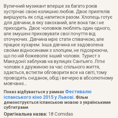
Вуличний музикант вперше за багато років
зустрічає свою колишню любов. Двоє приятелів
вирішують як слід напитися разом. Хлопець готує
для дівчини, в яку закоханий, але вона так і не
приходить. Двоє чоловіків люблять один одного,
але змушені приховувати свої почуття від
оточуючих. Дівчина мріє стати співачкою, але
працює кухарем. Інша дівчина не задоволена
своїми відносинами з хлопцем, не підозрюючи,
що по ній божеволіє інший чоловік. Турист з
Македонії заблукав на вулицях Сантьяго. Літні
чоловік з дружиною за час спільного життя,
здається, встигли обговорити все на світі, тому
проводять сніданок, обід і вечерю в абсолютному
мовчанні…
Фестивалю
Показ відбувається у рамках
іспанського кіно 2015 у Львові
. Фільм
демонструється іспанською мовою з українськими
субтитрами
Оригінальна назва:
18 Comidas