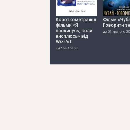
Короткометражні
Фільм «Чуба
фільми «Я
Говорити з
прокинусь, коли
до 01 лютого 2
висплюсь» від
Wiz-Art
14 січня 2026