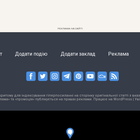
РЕКЛАМА НА САЙТІ
т
Додати подію
Додати заклад
Реклама
тому для індексування гіперпосиланні на сторінку оригінальної статті з вказа
лама» та «промоція» публікується на правах реклами. Працює на
WordPress
|
Ув