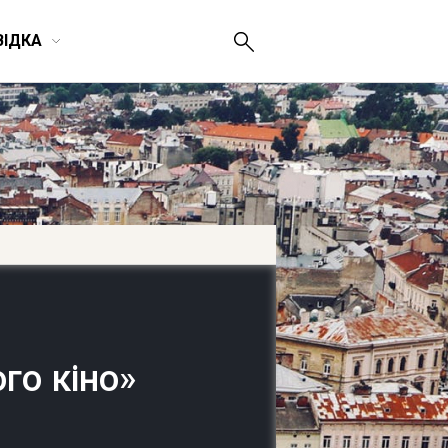
ВІДКА
го кіно»