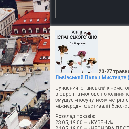
23-27 травня
Львівський Палац Мистецтв (
Сучасний іспанський кінематог
в Європі, а молоде покоління 
змушує «посунутися» метрів-сп
міжнародні фестивалі і бокс-о
Розклад показів:
23.05, 19.00 – «КУЗЕНИ»
24.05, 19.00 – «НЕОНОВА ПЛО