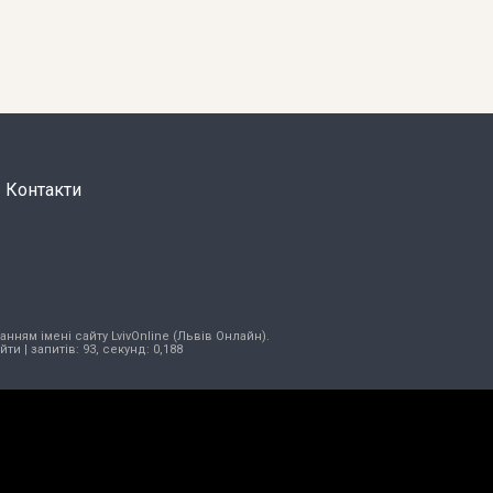
Контакти
нням імені сайту LvivOnline (Львів Онлайн).
ійти
| запитів: 93, секунд: 0,188