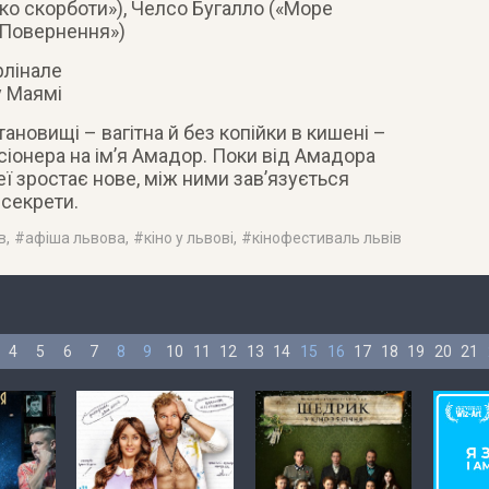
ко скорботи»), Челсо Бугалло («Море
«Повернення»)
рлінале
 Маямі
ановищі – вагітна й без копійки в кишені –
іонера на ім’я Амадор. Поки від Амадора
еї зростає нове, між ними зав’язується
 секрети.
в
, #
афіша львова
, #
кіно у львові
, #
кінофестиваль львів
4
5
6
7
8
9
10
11
12
13
14
15
16
17
18
19
20
21