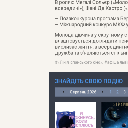
В ролях: Мегалі Сольєр («Моло
всередині»), Фені Де Кастро (
– Позаконкурсна програма Бе
– Міжнародний конкурс МКФ у
Молода дівчина у скрутному ст
влаштовується доглядати пенс
вислизає життя, а всередині н
дружба та з’являються спільні
#
«Лінія іспанського кіно»
, #
афіша льві
ЗНАЙДІТЬ СВОЮ ПОДІЮ
Серпень
2026
1
2
3