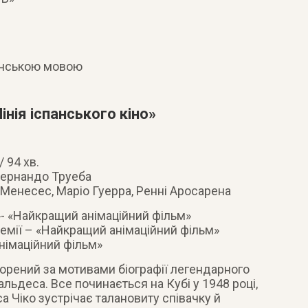
їнською мовою
нія іспанського кіно»
/ 94 хв.
Фернандо Труеба
 Менесес, Маріо Гуерра, Ренні Аросарена
»- «Найкращий анімаційний фільм»
емії – «Найкращий анімаційний фільм»
німаційний фільм»
орений за мотивами біографії легендарного
льдеса. Все починається на Кубі у 1948 році,
са Чіко зустрічає талановиту співачку й