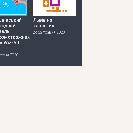
ьвівський
Львів на
родний
карантині!
валь
до 22 травня 2020
кометражних
в Wiz-Art
ресня 2020