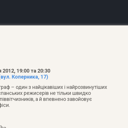
 2012, 19:00 та 20:30
вул. Коперника, 17)
раф – один з найцікавіших і найрозвинутіших
іспанських режисерів не тільки швидко
іввітчизників, а й впевнено завойовує
фіси.
ТЬ»