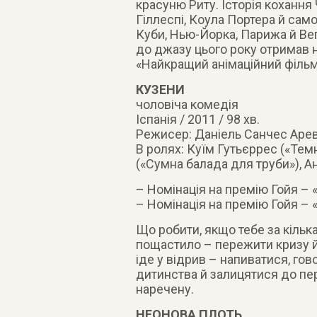
красуню Риту. Історія кохання 
Гіллеспі, Коула Портера й сам
Куби, Нью-Йорка, Парижа й Ве
до джазу цього року отримав н
«Найкращий анімаційний фільм
КУЗЕНИ
чоловіча комедія
Іспанія / 2011 / 98 хв.
Режисер: Даніель Санчес Арев
В ролях: Куїм Гутьєррес («Тем
(«Сумна балада для труби»), А
– Номінація на премію Гойя –
– Номінація на премію Гойя – 
Що робити, якщо тебе за кілька
пощастило – пережити кризу й
іде у відрив – напиватися, гов
дитинства й залицятися до пе
наречену.
НЕОНОВА ПЛОТЬ