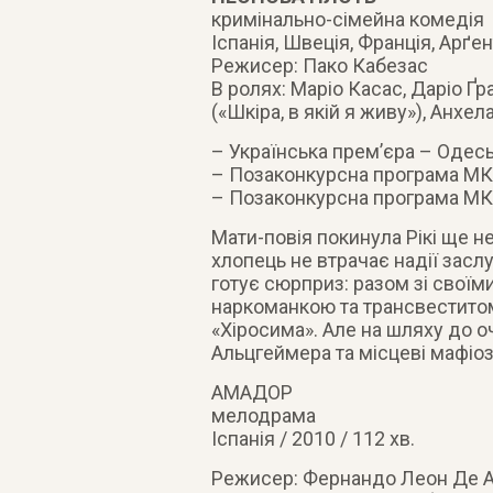
кримінально-сімейна комедія
Іспанія, Швеція, Франція, Арґен
Режисер: Пако Кабезас
В ролях: Маріо Касас, Даріо Ґр
(«Шкіра, в якій я живу»), Анхел
– Українська прем’єра – Одес
– Позаконкурсна програма МК
– Позаконкурсна програма МК
Мати-повія покинула Рікі ще н
хлопець не втрачає надії засл
готує сюрприз: разом зі свої
наркоманкою та трансвеститом
«Хіросима». Але на шляху до 
Альцгеймера та місцеві мафіоз
АМАДОР
мелодрама
Іспанія / 2010 / 112 хв.
Режисер: Фернандо Леон Де А