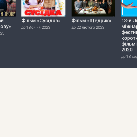
й.
Фільм «Сусідка»
Фільм «Щедрик»
13-й Л
нову»
міжна
до 18 січня 2023
до 22 лютого 2023
фести
023
корот
фільмі
2020
до 13 ве