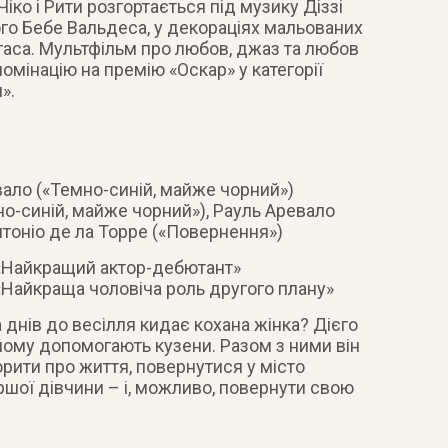
Чіко і Рити розгортається під музику Діззі
ого Бебе Вальдеса, у декораціях мальованих
гаса. Мультфільм про любов, джаз та любов
омінацію на премію «Оскар» у категорії
».
ало («Темно-синій, майже чорний»)
но-синій, майже чорний»), Рауль Аревало
нтоніо де ла Торре («Повернення»)
 «Найкращий актор-дебютант»
«Найкраща чоловіча роль другого плану»
 днів до весілля кидає кохана жінка? Дієго
ому допомогають кузени. Разом з ними він
орити про життя, повернутися у місто
ршої дівчини – і, можливо, повернути свою