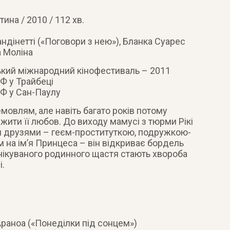
тина / 2010 / 112 хв.
андінетті («Поговори з нею»), Бланка Суарес
а Моліна
ький міжнародний кінофестиваль – 2011
Ф у Трайбеці
Ф у Сан-Паулу
емовлям, але навіть багато років потому
ужити її любов. До виходу мамусі з тюрми Рікі
ми друзями – геєм-проституткою, подружкою-
 на ім’я Принцеса – він відкриває бордель
очікуваного родинного щастя стають хвороба
і.
раноа («Понеділки під сонцем»)