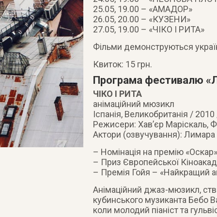
25.05, 19.00 – «АМАДОР»
26.05, 20.00 – «КУЗЕНИ»
27.05, 19.00 – «ЧІКО І РИТА»
Фільми демонструються укра
Квиток: 15 грн.
Програма фестивалю «Лі
ЧІКО І РИТА
анімаційний мюзикл
Іспанія, Великобританія / 2010 
Режисери: Хав’єр Маріскаль, 
Актори (озвучування): Лимара
– Номінація на премію «Оскар
– Приз Європейської Кіноакад
– Премія Гойя – «Найкращий а
Анімаційний джаз-мюзикл, ств
кубинського музиканта Бебо Ва
коли молодий піаніст та гульві