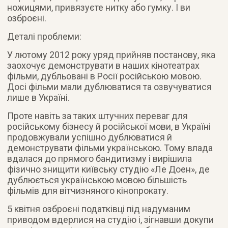
ножицями, привязуєте нитку або гумку. І ви
озброєні.
Деталі проблеми:
У лютому 2012 року уряд прийняв постанову, яка
заохочує демонструвати в наших кінотеатрах
фільми, дубльовані в Росії російською мовою.
Досі фільми мали дублюватися та озвучуватися
лише в Україні.
Проте навіть за таких штучних переваг для
російському бізнесу й російської мови, в Україні
продовжували успішно дублюватися й
демонструвати фільми українською. Тому влада
вдалася до прямого бандитизму і вирішила
фізично знищити київську студію «Ле Доен», де
дублюється українською мовою більшість
фільмів для вітчизняного кінопрокату.
5 квітня озброєні податківці під надуманим
приводом вдерлися на студію і, зігнавши докупи