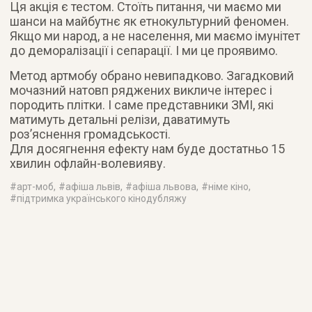
Ця акція є тестом. Стоїть питання, чи маємо ми
шанси на майбутнє як етнокультурний феномен.
Якщо ми народ, а не населення, ми маємо імунітет
до деморалізації і сепарації. І ми це проявимо.
Метод артмобу обрано невипадково. Загадковий
мочазний натовп ряджених викличе інтерес і
породить плітки. І саме представники ЗМІ, які
матимуть детальні релізи, даватимуть
роз’яснення громадськості.
Для досягнення ефекту нам буде достатньо 15
хвилин офлайн-волевияву.
#
арт-моб
, #
афіша львів
, #
афіша львова
, #
німе кіно
,
#
підтримка українського кінодубляжу