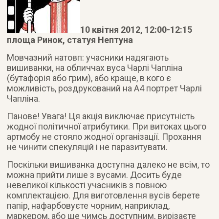
10 квітня 2012, 12:00-12:15
площа Ринок, статуя Нептуна
Мовчазний натовп: учасники надягають
вишиванки, на обличчах вуса Чарлі Чапліна
(бутафорія або грим), або краще, в кого є
можливість, роздрукований на А4 портрет Чарлі
Чапліна.
Панове! Увага! Ця акція виключає присутність
жодної політичної атрибутики. При витоках цього
артмобу не стояло жодної організації. Прохання
не чинити спекуляцій і не паразитувати.
Поскільки вишиванка доступна далеко не всім, то
можна прийти лише з вусами. Досить буде
невеликої кількості учасників з повною
комплектацією. Для виготовлення вусів берете
папір, нафарбовуєте чорним, наприклад,
маркером, або ще чимсь доступним, вирізаєте