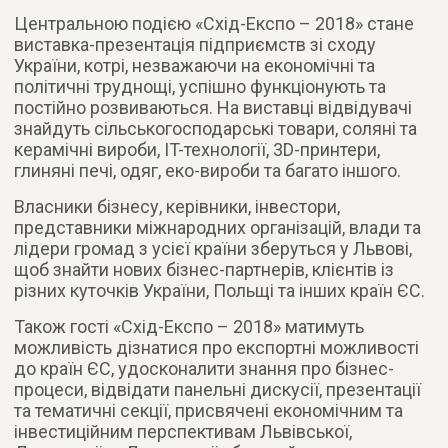
Центральною подією «Схід-Експо – 2018» стане
виставка-презентація підприємств зі сходу
України, котрі, незважаючи на економічні та
політичні труднощі, успішно функціонують та
постійно розвиваються. На виставці відвідувачі
знайдуть сільськогосподарські товари, соляні та
керамічні вироби, IT-технології, 3D-принтери,
глиняні печі, одяг, еко-вироби та багато іншого.
Власники бізнесу, керівники, інвестори,
представники міжнародних організацій, влади та
лідери громад з усієї країни зберуться у Львові,
щоб знайти нових бізнес-партнерів, клієнтів із
різних куточків України, Польщі та інших країн ЄС.
Також гості «Схід-Експо – 2018» матимуть
можливість дізнатися про експортні можливості
до країн ЄС, удосконалити знання про бізнес-
процеси, відвідати панельні дискусії, презентації
та тематичні секції, присвячені економічним та
інвестиційним перспективам Львівської,