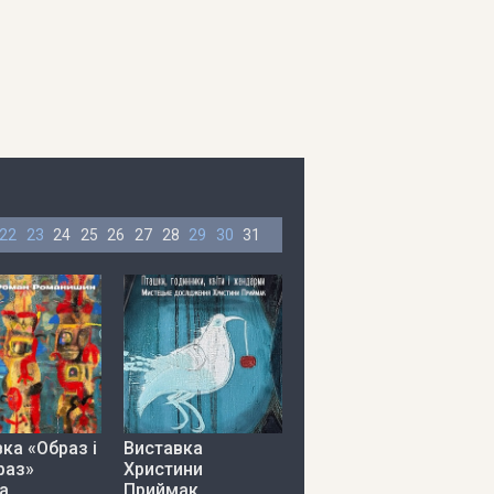
22
23
24
25
26
27
28
29
30
31
ка «Образ і
Виставка
раз»
Христини
а
Приймак