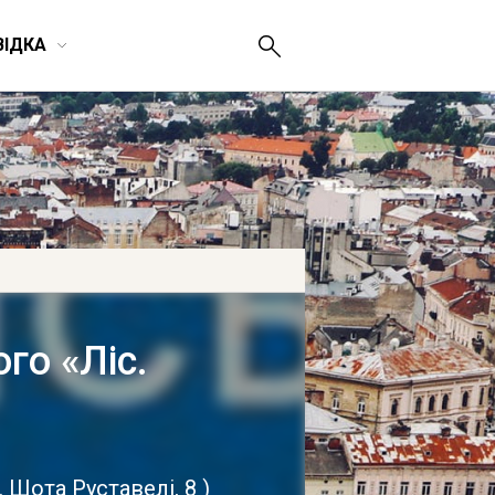
ВІДКА
го «Ліс.
. Шота Руставелі, 8
)