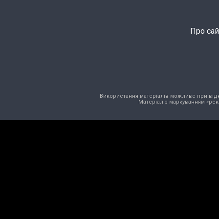
Про сай
Використання матеріалів можливе при відкри
Матеріал з маркуванням «рек