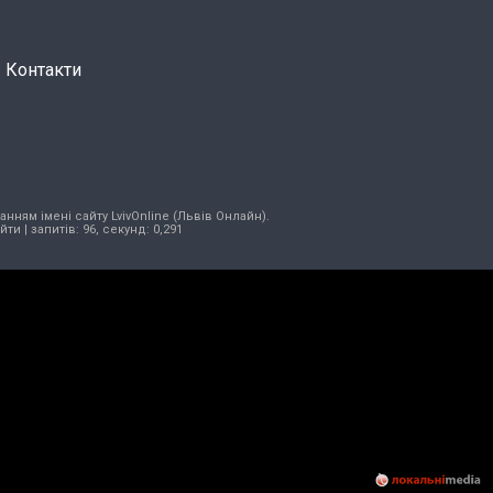
Контакти
нням імені сайту LvivOnline (Львів Онлайн).
ійти
| запитів: 96, секунд: 0,291