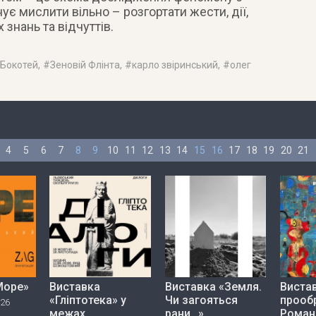
ує мислити вільно – розгортати жести, дії,
 знань та відчуттів.
 Бокотей
, #
Зеновій Флінта
, #
карло звіринський
, #
олег
4
5
6
7
8
9
10
11
12
13
14
15
16
17
18
19
20
21
Море»
Виставка
Виставка «Земля.
Вистав
«Гліптотека» у
Чи загояться
прооб
026
межах
рани…»
Роман