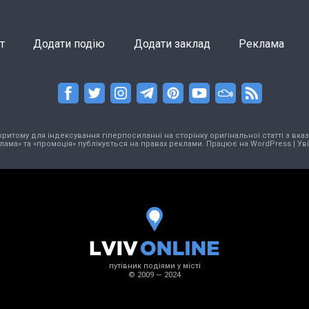
т
Додати подію
Додати заклад
Реклама
тому для індексування гіперпосиланні на сторінку оригінальної статті з вказа
лама» та «промоція» публікується на правах реклами. Працює на
WordPress
|
Ув
путівник подіями у місті
© 2009 — 2024