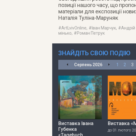
позиції нашого часу, що пропон
матеріали для експозиції нових
Наталія Туліна-Маруняк
#
ArtLvivOnline
, #
Іван Марчук
, #
Андрій
мінько
, #
Роман Петрук
ЗНАЙДІТЬ СВОЮ ПОДІЮ
Серпень
2026
1
2
3
Виставка Івана
Виставка «
Губенка
до 01 лютого 2
«Tagebuch.