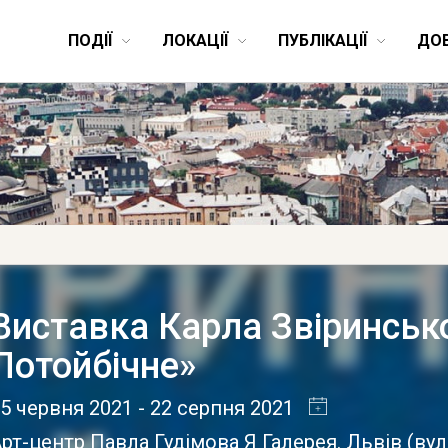
ПОДІЇ
ЛОКАЦІЇ
ПУБЛІКАЦІЇ
ДО
Виставка Карла Звіринсько
Потойбічне»
5 червня 2021
- 22 серпня 2021
рт-центр Павла Гудімова Я Галерея. Львів
(
вул