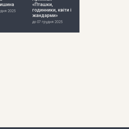
ишина
«Пташки,
годинники, квіти і
удня 2025
жандарми»
до 07 грудня 2025