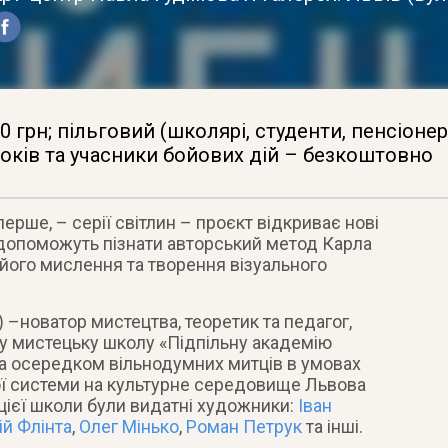
0 грн; пільговий (школярі, студенти, пенсіонери
оків та учасники бойових дій – безкоштовно
ерше, – серії світлин – проєкт відкриває нові
 допоможуть пізнати авторський метод Карла
 його мислення та творення візуального
) –новатор мистецтва, теоретик та педагог,
ну мистецьку школу «Підпільну академію
ла осередком вільнодумних митців в умовах
ої системи на культурне середовище Львова
цієї школи були видатні художники:
Іван
й Флінта
,
Олег Мінько
,
Роман Петрук
та інші.