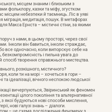
нського, місцем знаним і близьким з
ми фольклору, казки та міфу, згустком
час місцем небезпеки й таємниць. Ліс в уяві
я міграція, медитація, пошук. В метафорах
для Макса Ернста – містичні стіни, за якими
оруч з нами, в цьому просторі, через свої
ми. Інколи він бавиться, інколи страждає,
або все одночасно, коли випорскує себе на
ь, безкомпромісність і пильна увага до
̆ спосіб творення справжнього мистецтва.
нього, розкішного, містичного?
оря, коли ти на морі – хочеться в гори –
і та ідеалізації, вічного неспокою людської
фікації вичерпуються, Звіринський як феномен
ентації цілого покоління та альтернативної
 з якої будуються нові способи мислення,
ії, нові галузі знань – діалоги.
ктом – це схема дослідження феномену з