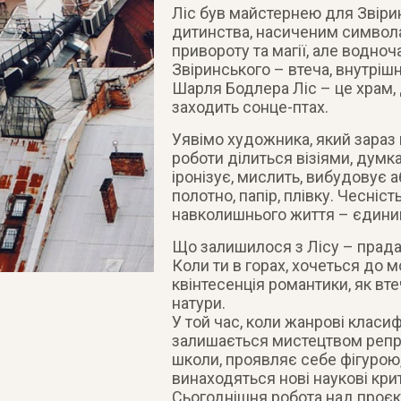
Ліс був майстернею для Звіри
дитинства, насиченим символа
привороту та магії, але водно
Звіринського – втеча, внутрішн
Шарля Бодлера Ліс – це храм, 
заходить сонце-птах.
Уявімо художника, який зараз п
роботи ділиться візіями, думка
іронізує, мислить, вибудовує 
полотно, папір, плівку. Чесніст
навколишнього життя – єдинии
Що залишилося з Лісу – прадав
Коли ти в горах, хочеться до м
квінтесенція романтики, як втеч
натури.
У той час, коли жанрові класи
залишається мистецтвом репрез
школи, проявляє себе фігурою,
винаходяться нові наукові критер
Сьогоднішня робота над проє