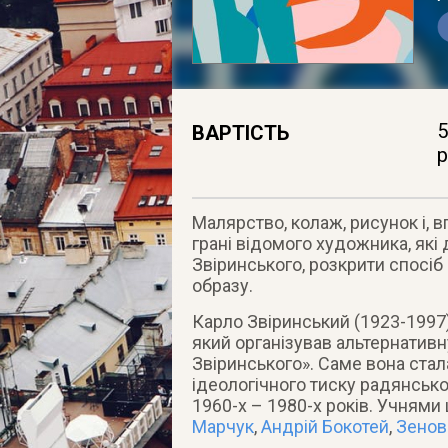
5
ВАРТІСТЬ
р
Малярство, колаж, рисунок і, вп
грані відомого художника, які
Звіринського, розкрити спосіб
образу.
Карло Звіринський (1923-1997
який організував альтернатив
Звіринського». Саме вона ста
ідеологічного тиску радянськ
1960-х – 1980-х років. Учнями 
Марчук
,
Андрій Бокотей
,
Зенові