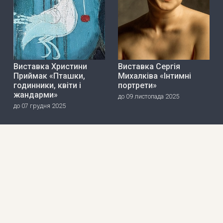
Виставка Христини
Виставка Сергія
Приймак «Пташки,
Михалківа «Інтимні
годинники, квіти і
портрети»
жандарми»
до 09 листопада 2025
до 07 грудня 2025