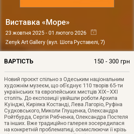
Виставка «Море»
23 жовтня 2025
- 01 лютого 2026
Zenyk Art Gallery
(
вул. Шота Руставелі, 7
)
ВАРТІСТЬ
150 - 300 грн
Новий проєкт спільно з Одеським національним
художнім музеєм, що об’єднує 110 творів 65-ти
українських та європейських мистців XIX–XXI
століть. До експозиції увійшли роботи Архипа
Куїнджі, Киріяка Костанді, Лева Лагоріо, Руфіна
Судковського, Миколи Глущенка, Олександра
Ройтбурда, Сергія Рябченка, Олександра Постеля
та інших. Вже традиційно галерея зосередилася
на конкретній проблематиці, осмислюючи її крізь