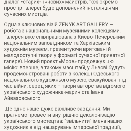
діалог «старих» і «нових» майстрів, тож окремо
простір галереї буде доповнений інсталяціями
сучасних мистців.
Одна з ключових візій ZENYK ART GALLERY —
робота з національними музейними колекціями.
Галерея вже співпрацювала з Києво-Печерським
національним заповідником та Харківським
художнім музеєм, презентуючи врятовані й
малодоступні твори у форматі сучасної приватної
галереї. Новий проєкт «Море» продовжує цю
місію: вперше, в такому масштабі, у Львові будуть
продемонстровані роботи з колекції Одеського
національного художнього музею, евакуйовані під
час війни, серед яких – твори авторства відомого
українського художника-мариніста Івана
Айвазовського.
Ще одне наше дуже важливе завдання: Ми
прагнемо провести внутрішню деколонізацію
українського мистецтва: “звільнити” імена наших
художників від нашарувань імперської традиції,