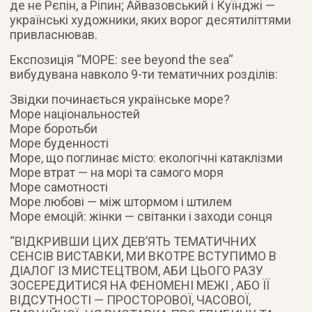
де не Рєпін, а Ріпин; Айвазовський і Куїнджі —
українські художники, яких ворог десятиліттями
привласнював.
Експозиція “МОРЕ: see beyond the sea“
вибудувана навколо 9-ти тематичних розділів:
Звідки починається українське море?
Море національностей
Море боротьби
Море буденності
Море, що поглинає місто: екологічні катаклізми
Море втрат — на морі та самого моря
Море самотності
Море любові — між штормом і штилем
Море емоцій: жінки — світанки і заходи сонця
“ВІДКРИВШИ ЦИХ ДЕВ’ЯТЬ ТЕМАТИЧНИХ
СЕНСІВ ВИСТАВКИ, МИ ВКОТРЕ ВСТУПИМО В
ДІАЛОГ ІЗ МИСТЕЦТВОМ, АБИ ЦЬОГО РАЗУ
ЗОСЕРЕДИТИСЯ НА ФЕНОМЕНІ МЕЖІ , АБО ЇЇ
ВІДСУТНОСТІ — ПРОСТОРОВОЇ, ЧАСОВОЇ,