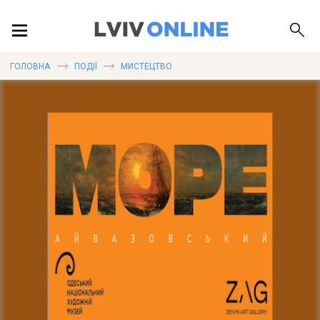
ПОДІЇ
ГОЛОВНА
ПОДІЇ
МИСТЕЦТВО
ЛОКАЦІЇ
ПУБЛІКАЦІЇ
ДОВІДКА