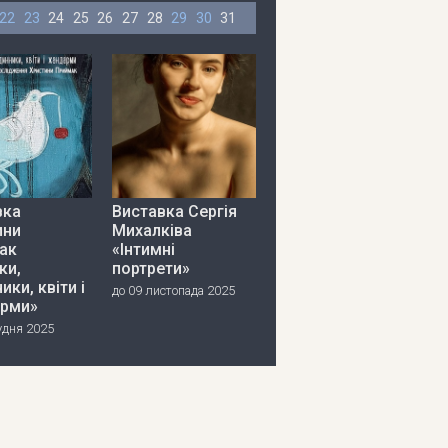
22
23
24
25
26
27
28
29
30
31
вка
Виставка Сергія
ини
Михалківа
ак
«Інтимні
ки,
портрети»
ики, квіти і
до 09 листопада 2025
рми»
удня 2025