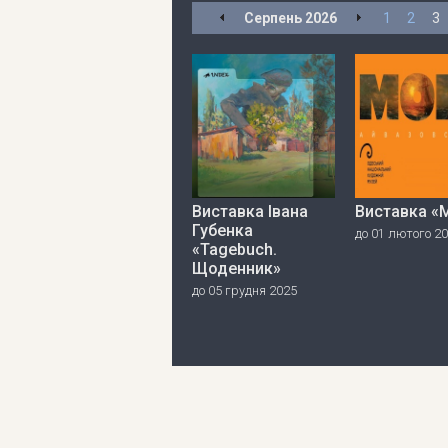
Серпень
2026
1
2
3
Виставка Івана
Виставка «
Губенка
до 01 лютого 2
«Tagebuch.
Щоденник»
до 05 грудня 2025