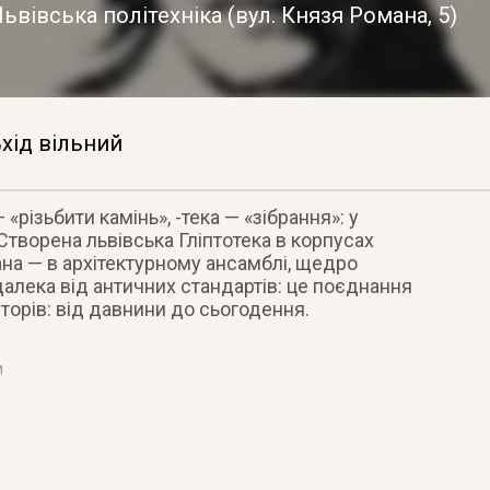
ьвівська політехніка
(
вул. Князя Романа, 5
)
хід вільний
— «різьбити камінь», -тека — «зібрання»: у
творена львівська Гліптотека в корпусах
ана — в архітектурному ансамблі, щедро
алека від античних стандартів: це поєднання
авторів: від давнини до сьогодення.
и