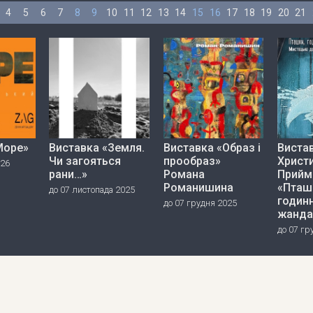
4
5
6
7
8
9
10
11
12
13
14
15
16
17
18
19
20
21
Море»
Виставка «Земля.
Виставка «Образ і
Виста
Чи загояться
прообраз»
Христ
026
рани…»
Романа
Прийм
Романишина
«Пташ
до 07 листопада 2025
годинн
до 07 грудня 2025
жанда
до 07 гр