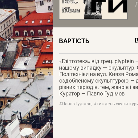
Л
В
ВАРТІСТЬ
«Гліптотека» від грец. glyptein 
нашому випадку — скульптур. С
Політехніки на вул. Князя Ром
оздобленому скульптурою, – д
різних періодів, тем, жанрів і 
Куратор — Павло Гудімов
#
Павло Гудімов
, #
тиждень скульптур