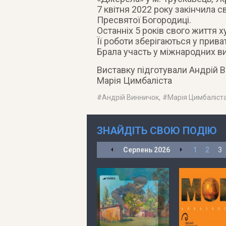
7 квітня 2022 року закінчила 
Пресвятої Богородиці.
Останніх 5 років свого життя
Її роботи зберігаються у приват
Брала участь у міжнародних вис
Виставку підготували Андрій В
Марія Цимбаліста
#
Андрій Винничок
, #
Марія Цимбаліст
ЗНАЙДІТЬ СВОЮ ПОДІЮ
Серпень
2026
1
2
3