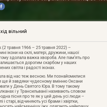
хід вільний
 (2 травня 1966 – 25 травня 2022) –
ині ікони на склі, матері, дружини, нашої
 тому здолала важка хвороба. Але пам’ять про
залишається дорогим скарбом у наших
ених світла і радості іконах.
ішла від нас теж весною. Ми познайомилися
ми ще й завдяки чудесному вмінню Оксани
вати у День Святого Юра. В тому такому
алканах і у Трансильванії називають словом
одна пісня про те як у цей день усі люди –
алі і старі, відчиняють усі брами і хвіртки,
иносять найсмачнішу їжу, одягають найкращу