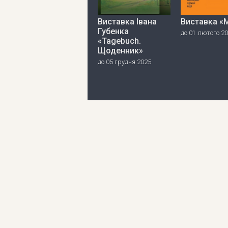
Виставка Івана
Виставка «
Губенка
до 01 лютого 2
«Tagebuch.
Щоденник»
до 05 грудня 2025