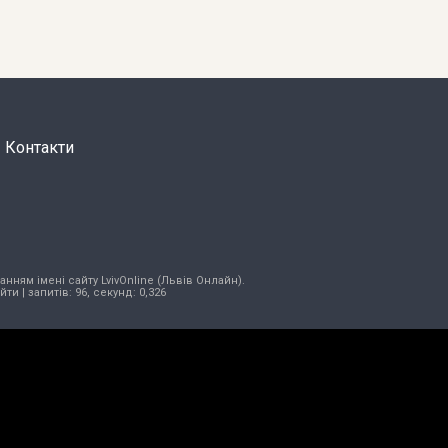
Контакти
нням імені сайту LvivOnline (Львів Онлайн).
ійти
| запитів: 96, секунд: 0,326