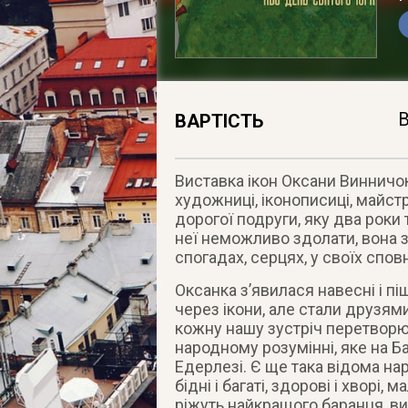
В
ВАРТІСТЬ
Виставка ікон Оксани Винничок
художниці, іконописиці, майстр
дорогої подруги, яку два роки
неї неможливо здолати, вона 
спогадах, серцях, у своїх сповн
Оксанка з’явилася навесні і п
через ікони, але стали друзя
кожну нашу зустріч перетворю
народному розумінні, яке на Б
Едерлезі. Є ще така відома нар
бідні і багаті, здорові і хворі, м
ріжуть найкращого баранця, в