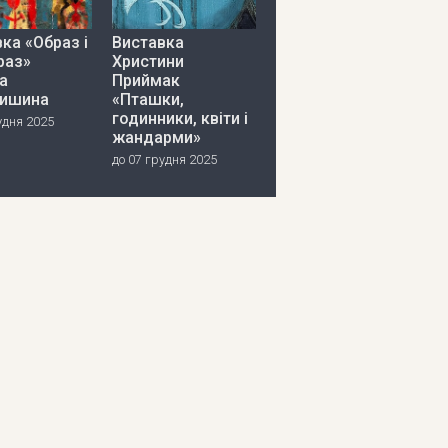
ка «Образ і
Виставка
раз»
Христини
а
Приймак
ишина
«Пташки,
годинники, квіти і
удня 2025
жандарми»
до 07 грудня 2025