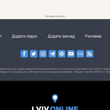
РЕКЛАМА НА САЙТІ
т
Додати подію
Додати заклад
Реклама
тому для індексування гіперпосиланні на сторінку оригінальної статті з вказа
лама» та «промоція» публікується на правах реклами. Працює на
WordPress
|
Ув