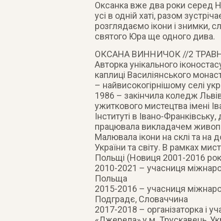
Оксанка вже два роки серед Не
усі в одній хаті, разом зустрі
розглядаємо ікони і знимки, с
святого Юра ще одного дива.
ОКСАНА ВИННИЧОК //2 ТРАВНЯ
Авторка унікального іконостасу
каплиці Василіянського мона
– найвисокогірнішому селі укр
1986 – закінчила коледж Льві
ужиткового мистецтва імені Ів
Інституті в Івано-Франківську,
працювала викладачем живоп
Малювала ікони на склі та на
України та світу. В рамках мист
Польщі (Новиця 2001-2016 рок
2010-2021 – учасниця міжнаро
Польща
2015-2016 – учасниця міжнаро
Подградє, Словаччина
2017-2018 – організаторка і у
«Джерела» у м. Трускавець, Ук