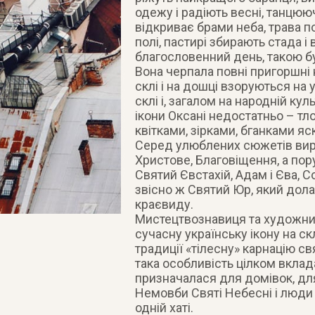
одежу і радіють весні, танцюю
відкриває брами неба, трава по
полі, пастирі збирають стада 
благословенний день, такою бул
Вона черпала повні пригоршні н
склі і на дошці взоруються на 
склі і, загалом на народній ку
ікони Оксані недостатньо – тл
квітками, зірками, бганками я
Серед улюблених сюжетів вирі
Христове, Благовіщення, а пор
Святий Євстахій, Адам і Єва, С
звісно ж Святий Юр, який дола
краєвиду.
Мистецтвознавиця та художниця
сучасну українську ікону на ск
традиції «тілесну» карнацію с
така особливість цілком вклада
призначалася для домівок, дл
Немовби Святі Небесні і люди 
одній хаті.