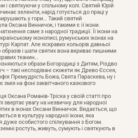
чи і святкуючи у спільному колі. Святий Юрій
чинає зеленіти, нарід готується до праці у
і вирушають у гори… Такий святий
а Оксана Винничок, і такими є її ікони.
атхнення саме з народної традиції. Її ікони на
українському іконописі, румунських іконах на
льтурі Карпат. Але яскравих кольорів давньої
о образів і шати святих вона вкриває пишними
скравих тканин…
зняються образи Богородиці з Дитям, Різдво
уч – такі несподівані сюжети як Древо Єссея,
офія Премудрість Божа, Свята Параскева, ну і
є змія на фоні заквітчаного казкового
 Оксана Романів-Тріска у своїй статті про
лі звертає увагу на незвичну для народної
вятих в іконах Оксани Винничок. Видається, що
ється в культуру народної ікони, яка
я дуже особистого спілкування з Богом.
земні ростуть, живуть, сумують і святкують в