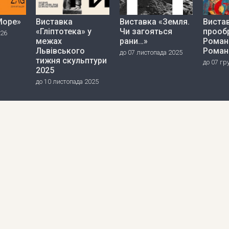
Море»
Виставка
Виставка «Земля.
Вистав
«Гліптотека» у
Чи загояться
прооб
026
межах
рани…»
Роман
Львівського
Роман
до 07 листопада 2025
тижня скульптури
до 07 гр
2025
до 10 листопада 2025