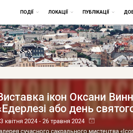
ПОДІЇ
ЛОКАЦІЇ
ПУБЛІКАЦІЇ
ДО
Виставка ікон Оксани Вин
«Едерлезі або день святог
3 квітня 2024
- 26 травня 2024
алерея сучасного сакрального мистецтва «Ico