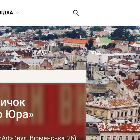
ВІДКА
ничок
о Юра»
nArt»
(
вул. Вірменська, 26
)