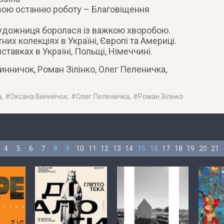
свою останню роботу – Благовіщення
 художниця боролася із важкою хворобою.
них колекціях в Україні, Європі та Америці.
тавках в Україні, Польщі, Німеччині.
инничок, Роман Зілінко, Олег Пеленичка,
а
, #
Оксана Винничок
, #
Олег Пеленичка
, #
Роман Зілінко
4
5
6
7
8
9
10
11
12
13
14
15
16
17
18
19
20
21