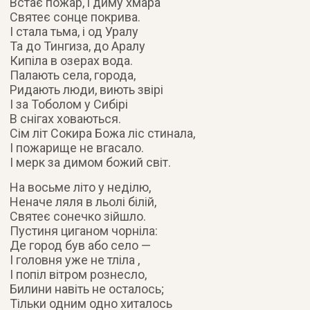
Встає пожар, і диму хмара
Святеє сонце покрива.
І стала тьма, і од Уралу
Та до Тингиза, до Аралу
Кипіла в озерах вода.
Палають села, города,
Ридають люди, виють звірі
І за Тоболом у Сибірі
В снігах ховаються.
Сім літ Сокира Божа ліс стинала,
І пожарище не вгасало.
І мерк за димом божий світ.
На восьме літо у неділю,
Неначе ляля в льолі білій,
Святеє сонечко зійшло.
Пустиня циганом чорніла:
Де город був або село —
І головня уже не тліла ,
І попіл вітром рознесло,
Билини навіть не осталось;
Тільки одним одно хиталось