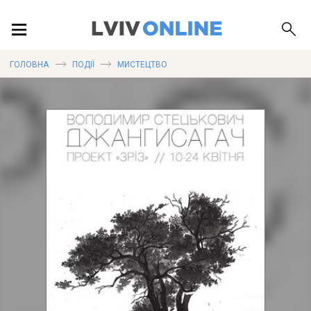
ПОДІЇ
ГОЛОВНА
ПОДІЇ
МИСТЕЦТВО
ЛОКАЦІЇ
ПУБЛІКАЦІЇ
ДОВІДКА