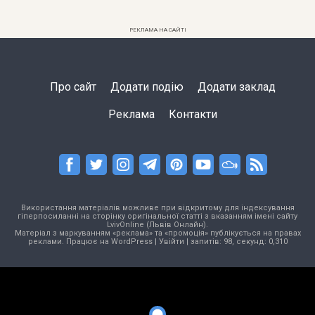
РЕКЛАМА НА САЙТІ
Про сайт
Додати подію
Додати заклад
Реклама
Контакти
Використання матеріалів можливе при відкритому для індексування
гіперпосиланні на сторінку оригінальної статті з вказанням імені сайту
LvivOnline (Львів Онлайн).
Матеріал з маркуванням «реклама» та «промоція» публікується на правах
реклами. Працює на
WordPress
|
Увійти
| запитів: 98, секунд: 0,310