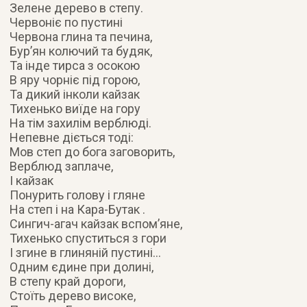
Зелене дерево в степу.
Червоніє по пустині
Червона глина та печина,
Бур’ян колючий та будяк,
Та інде тирса з осокою
В яру чорніє під горою,
Та дикий інколи кайзак
Тихенько виїде на гору
На тім захилім верблюді.
Непевне діється тоді:
Мов степ до бога заговорить,
Верблюд заплаче,
І кайзак
Понурить голову і гляне
На степ і на Кара-Бутак .
Сингич-агач кайзак вспом’яне,
Тихенько спуститься з гори
І згине в глиняній пустині…
Одним єдине при долині,
В степу край дороги,
Стоїть дерево високе,