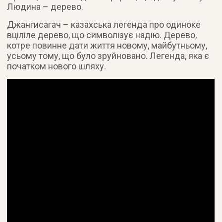
Людина – дерево.
Джангисагач – казахська легенда про одиноке
вціліле дерево, що символізує надію. Дерево,
котре повинне дати життя новому, майбутньому,
усьому тому, що було зруйновано. Легенда, яка є
початком нового шляху.