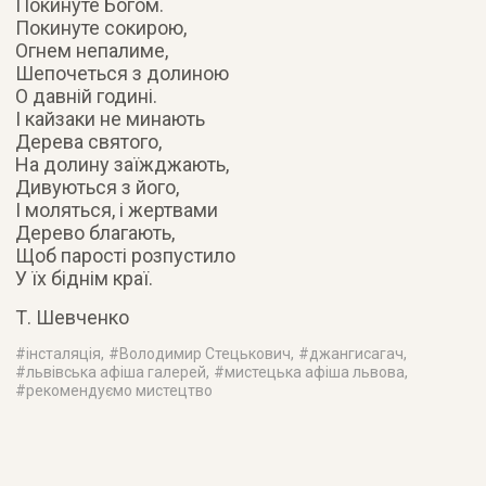
Покинуте Богом.
Покинуте сокирою,
Огнем непалиме,
Шепочеться з долиною
О давній годині.
І кайзаки не минають
Дерева святого,
На долину заїжджають,
Дивуються з його,
І моляться, і жертвами
Дерево благають,
Щоб парості розпустило
У їх біднім краї.
Т. Шевченко
#
інсталяція
, #
Володимир Стецькович
, #
джангисагач
,
#
львівська афіша галерей
, #
мистецька афіша львова
,
#
рекомендуємо мистецтво