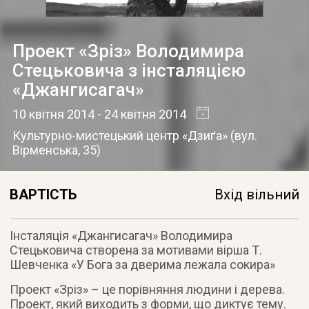
Проект «Зріз» Володимира
Стецьковича з інсталяцією
«Джангисагач»
10 квітня 2014
- 24 квітня 2014
Культурно-мистецький центр «Дзиґа»
(
вул.
Вірменська, 35
)
ВАРТІСТЬ
Вхід вільний
Інсталяція «Джангисагач» Володимира
Стецьковича створена за мотивами вірша Т.
Шевченка «У Бога за дверима лежала сокира»
Проект «Зріз» – це порівняння людини і дерева.
Проект, який виходить з форми, що диктує тему.