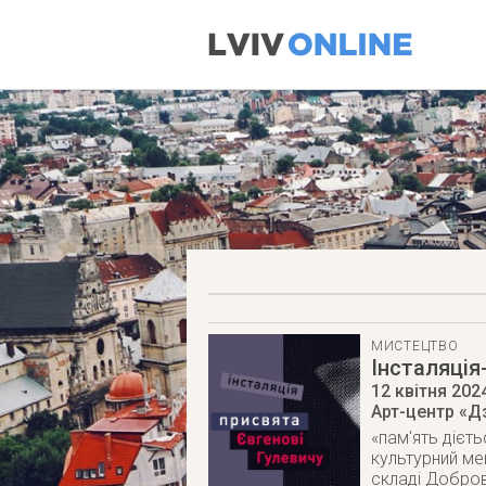
МИСТЕЦТВО
Інсталяція
12 квітня 202
Арт-центр «Д
«пам'ять дієт
культурний ме
складі Добров