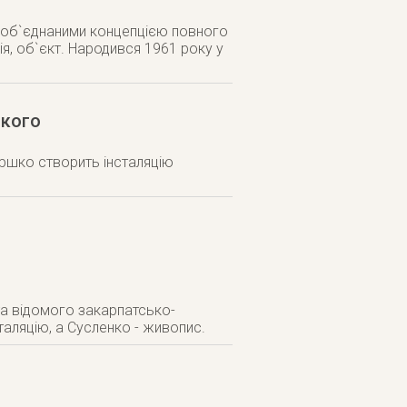
, об`єднаними концепцією повного
я, об`єкт. Народився 1961 року у
ького
Першко створить інсталяцію
а відомого закарпатсько-
аляцію, а Сусленко - живопис.