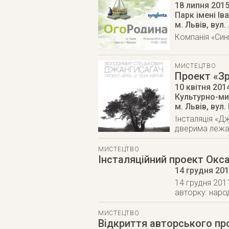
18 липня 201
Парк імені І
м. Львів
,
вул.
Компанія «Син
МИСТЕЦТВО
Проект «Зр
10 квітня 201
Культурно-ми
м. Львів
,
вул.
Інсталяція «Д
дверима лежа
МИСТЕЦТВО
Інсталяційний проект Окса
14 грудня 20
14 грудня 2011
авторку: наро
МИСТЕЦТВО
Відкриття авторського пр