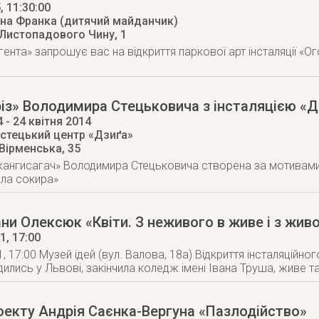
5
, 11:30:00
вана Франка (дитячий майданчик)
 Листопадового Чину, 1
гента» запрошує вас на відкриття паркової арт інсталяції «O
із» Володимира Стецьковича з інсталяцією «
4
- 24 квітня 2014
стецький центр «Дзиґа»
 Вірменська, 35
жангисагач» Володимира Стецьковича створена за мотивами
ла сокира»
ни Олексюк «Квіти. З неживого в живе і з живо
11
, 17:00
, 17:00 Музей ідей (вул. Валова, 18а) Відкриття інсталяційн
дились у Львові, закінчила коледж імені Івана Труша, живе т
оекту Андрія Саєнка-Вергуна «Пазлодійство»