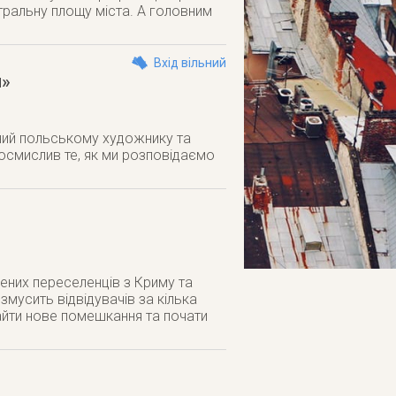
нтральну площу міста. А головним
Вхід вільний
й»
ений польському художнику та
осмислив те, як ми розповідаємо
шених переселенців з Криму та
мусить відвідувачів за кілька
найти нове помешкання та почати