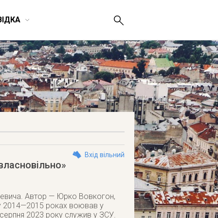
ВІДКА
Вхід вільний
 власновільно»
улевича. Автор — Юрко Вовкогон,
; у 2014—2015 роках воював у
 серпня 2023 року служив у ЗСУ.