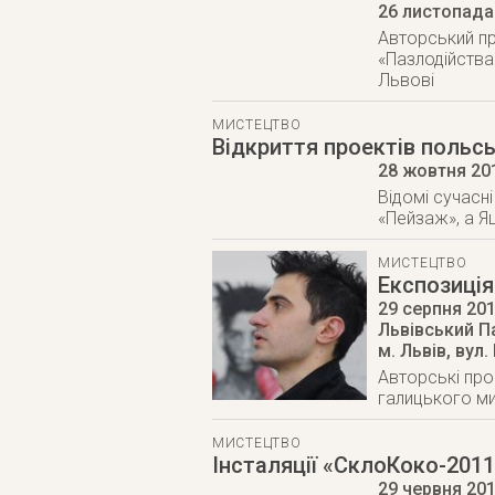
26 листопада
Авторський пр
«Пазлодійства
Львові
МИСТЕЦТВО
Відкриття проектів польс
28 жовтня 20
Відомі сучасн
«Пейзаж», а Я
МИСТЕЦТВО
Експозиція
29 серпня 20
Львівський П
м. Львів
,
вул.
Авторські про
галицького ми
МИСТЕЦТВО
Інсталяції «СклоКоко-2011
29 червня 20