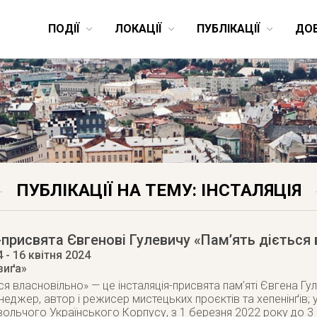
ПОДІЇ
ЛОКАЦІЇ
ПУБЛІКАЦІЇ
ДО
ПУБЛІКАЦІЇ НА ТЕМУ: ІНСТАЛЯЦІЯ
-присвята Євгенові Гулевичу «Памʼять діється
4
- 16 квітня 2024
зиґа»
ься власновільно» — це інсталяція-присвята пам’яті Євгена Г
неджер, автор і режисер мистецьких проєктів та хепенінґів
ольчого Українського Корпусу, з 1 березня 2022 року до 3