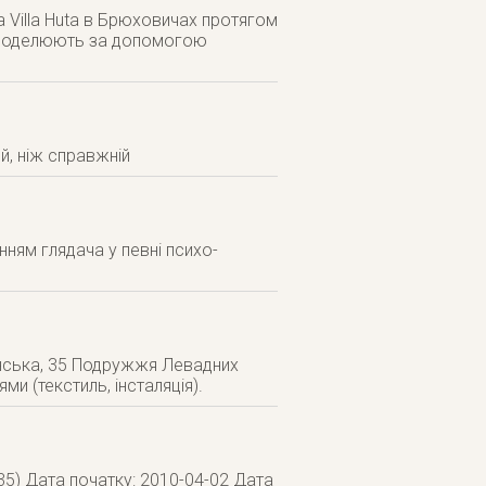
 Villa Huta в Брюховичах протягом
и моделюють за допомогою
й, ніж справжній
ням глядача у певні психо-
енська, 35 Подружжя Левадних
и (текстиль, інсталяція).
35) Дата початку: 2010-04-02 Дата