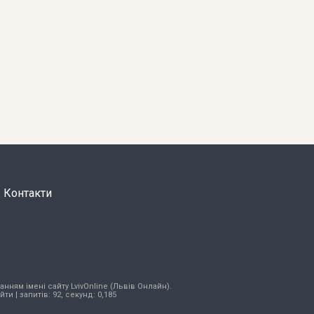
Контакти
нням імені сайту LvivOnline (Львів Онлайн).
ійти
| запитів: 92, секунд: 0,185