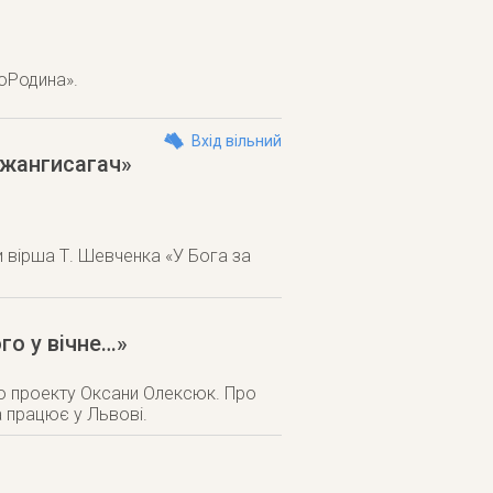
гoРодина».
Вхід вільний
Джангисагач»
 вірша Т. Шевченка «У Бога за
го у вічне…»
ого проекту Оксани Олексюк. Про
а працює у Львові.