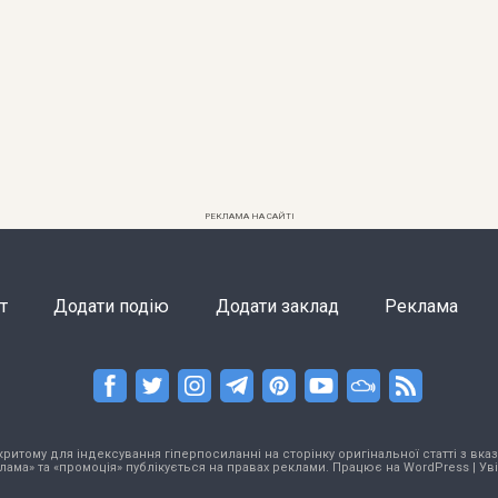
РЕКЛАМА НА САЙТІ
т
Додати подію
Додати заклад
Реклама
тому для індексування гіперпосиланні на сторінку оригінальної статті з вказа
лама» та «промоція» публікується на правах реклами. Працює на
WordPress
|
Ув