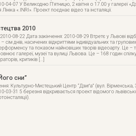
10-04-07 У Великодню П’ятницю, 2 квітня о 17.00 у галереї «Д
 Лініка «.INRI». Проект поєднає відео та інсталяції.
тецтва 2010
 2010-08-22 Дата закінчення: 2010-08-29 Втретє у Львові ві
– сім днів, насичених відкриттями індивідуальних та групових 
рформенсу та показом найновіших творів відеоарту. Це – т
овнює галереї, музеї та вулиці Львова. Це – 168 годин спілк
раторів, критиків […]
Його сни”
ння: Культурно-Мистецький Центр “Дзиґа” (вул. Вірменська, 
010-03-31 5 березня відкривається проект відомого львів
тоінсталяції).