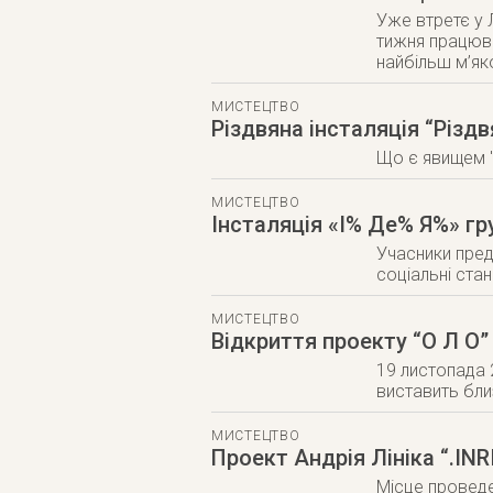
Уже втретє у 
тижня працюва
найбільш м’як
МИСТЕЦТВО
Різдвяна інсталяція “Рі
Що є явищем "
МИСТЕЦТВО
Інсталяція «І% Де% Я%» гр
Учасники пред
соціальні ста
МИСТЕЦТВО
Відкриття проекту “О Л О”
19 листопада 
виставить бли
МИСТЕЦТВО
Проект Андрія Лініка “.INR
Місце проведе