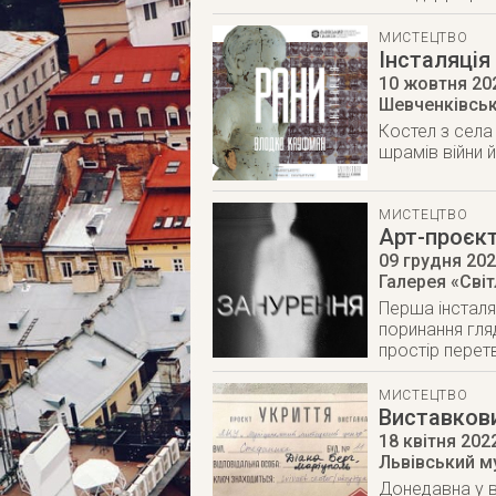
МИСТЕЦТВО
Інсталяція
10 жовтня 20
Шевченківськи
Костел з села
шрамів війни 
МИСТЕЦТВО
Арт-проєкт
09 грудня 20
Галерея «Сві
Перша інсталя
поринання гля
простір перет
МИСТЕЦТВО
Виставкови
18 квітня 202
Львівський м
Донедавна у вс