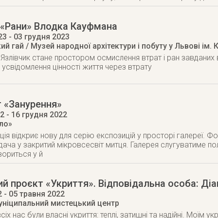
 «Рани» Влодка Кауфмана
23
- 03 грудня 2023
й гай / Музей народної архітектури і побуту у Львові ім
 Язлівчик стане простором осмислення втрат і ран завданих 
й усвідомлення цінності життя через втрату
 «Занурення»
22
- 16 грудня 2022
тло»
ція відкриє нову для серію експозицій у просторі галереї. Ф
дача у закритий мікровсесвіт митця. Галерея слугуватиме п
вориться у й
й проєкт «Укриття». Відповідальна особа: Діа
2
- 05 травня 2022
уніципальний мистецький центр
іх нас були власні укриття: теплі, затишні та надійні. Моїм у