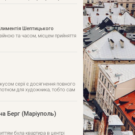
. Климентія Шептицького
війною та часом, місцем прийняття
окусом серії є досягнення повного
олотном для художника, тобто сам
на Берг (Маріуполь)
криттям була квартира в центрі