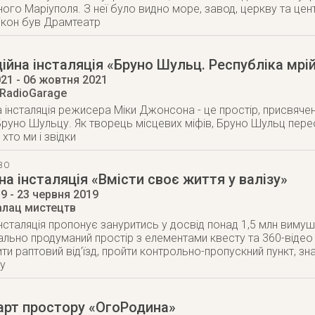
ного Маріуполя. З неї було видно море, завод, церкву та це
ікон був Драмтеатр
йна інсталяція «Бруно Шульц. Pеспубліка мрі
021
- 06 жовтня 2021
 RadioGarage
 інсталяція режисера Міки Джонсона - це простір, присвяч
руно Шульцу. Як творець місцевих міфів, Бруно Шульц пере
, хто ми і звідки
ВО
на інсталяція «Вмісти своє життя у валізу»
19
- 23 червня 2019
алац мистецтв
інсталяція пропонує зануритись у досвід понад 1,5 млн виму
льно продуманий простір з елементами квесту та 360-відео з
ти раптовий від’їзд, пройти контрольно-пропускний пункт, з
у
арт простору «ОгоРодина»