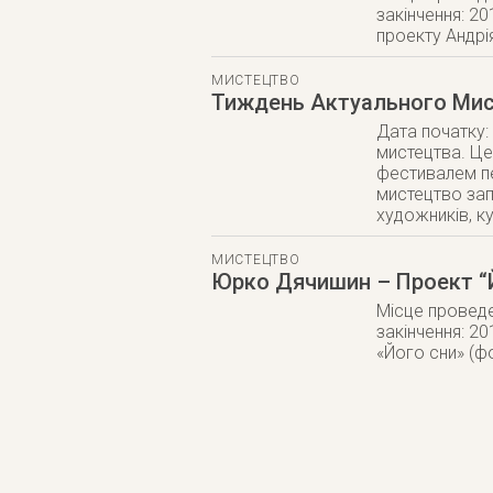
закінчення: 20
проекту Андрія
МИСТЕЦТВО
Тиждень Актуального Мис
Дата початку:
мистецтва. Це 
фестивалем пе
мистецтво зап
художників, ку
МИСТЕЦТВО
Юрко Дячишин – Проект “
Місце проведе
закінчення: 2
«Його сни» (фо