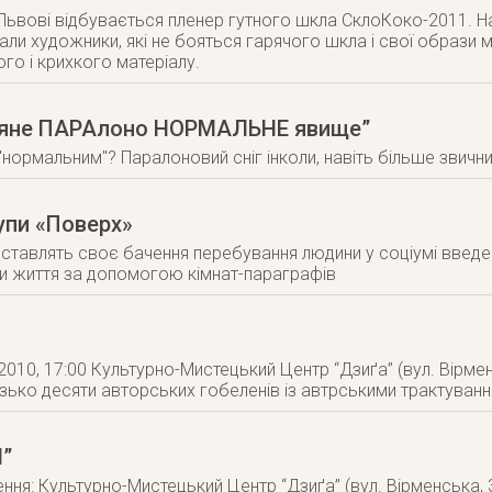
Львові відбувається пленер гутного шкла СклоКоко-2011. На
ли художники, які не бояться гарячого шкла і свої образ
ого і крихкого матеріалу.
здвяне ПАРАлоно НОРМАЛЬНЕ явище”
нормальним"? Паралоновий сніг інколи, навіть більше звични
упи «Поверх»
ставлять своє бачення перебування людини у соціумі введен
ни життя за допомогою кімнат-параграфів
2010, 17:00 Культурно-Мистецький Центр “Дзиґа” (вул. Вірм
зько десяти авторських гобеленів із автрськими трактуванням
I”
ння: Культурно-Мистецький Центр “Дзиґа” (вул. Вірменська, 