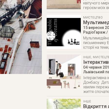
квітучого мир
героєм моїх в
МИСТЕЦТВО
Мультимеді
15 вересня 2
РадіоГараж /
Мультимедійна
письменнику Б
історії на теми
ІНШЕ
,
МИСТЕЦТ
Інтерактив
04 червня 20
Львівський п
Інтерактивна 
Донбасу. Дета
хвилин пережи
життя спочатк
ІНШЕ
Відкриття 