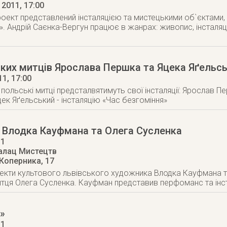
 2011
, 17:00
оект представлений інсталяцією та мистецькими об`єктами
». Андрій Саєнка-Вергун працює в жанрах: живопис, інсталяці
ьких митців Ярослава Першка та Яцека Яґельс
11
, 17:00
і польські митці предсталвятимуть свої інсталяції: Ярослав 
цек Яґельський - інсталяцію «Час безгоміння»
 Влодка Кауфмана та Олега Сусленка
11
алац Мистецтв
 Коперника, 17
екти культового львівського художника Влодка Кауфмана т
тця Олега Сусленка. Кауфман представив перфоманс та інст
»
11