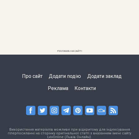
РЕКЛАМА НА САЙТІ
Про сайт
Додати подію
Додати заклад
Реклама
Контакти
Використання матеріалів можливе при відкритому для індексування
гіперпосиланні на сторінку оригінальної статті з вказанням імені сайту
LvivOnline (Львів Онлайн).