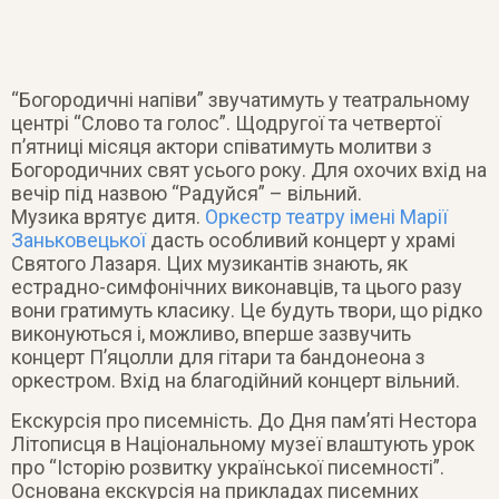
“Богородичні напіви” звучатимуть у театральному
центрі “Слово та голос”. Щодругої та четвертої
п’ятниці місяця актори співатимуть молитви з
Богородичних свят усього року. Для охочих вхід на
вечір під назвою “Радуйся” – вільний.
Музика врятує дитя.
Оркестр театру імені Марії
Заньковецької
дасть особливий концерт у храмі
Святого Лазаря. Цих музикантів знають, як
естрадно-симфонічних виконавців, та цього разу
вони гратимуть класику. Це будуть твори, що рідко
виконуються і, можливо, вперше зазвучить
концерт П’яцолли для гітари та бандонеона з
оркестром. Вхід на благодійний концерт вільний.
Екскурсія про писемність. До Дня пам’яті Нестора
Літописця в Національному музеї влаштують урок
про “Історію розвитку української писемності”.
Основана екскурсія на прикладах писемних