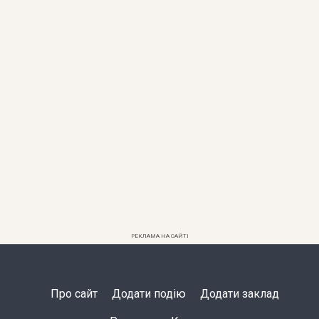
РЕКЛАМА НА САЙТІ
Про сайт
Додати подію
Додати заклад