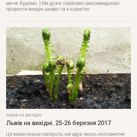
ми не будемо :) Ми дуже серйозно рекомендуємо
провести вихідні цікаво та з користю
ЛЬВІВ НА ВИХІДНІ
Львів на вихідні. 25-26 березня 2017
Ця малесенька папороть нагадує якесь інопланетне