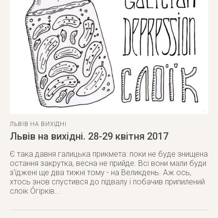
ЛЬВІВ НА ВИХІДНІ
Львів на вихідні. 28-29 квітня 2017
Є така давня галицька прикмета: поки не буде знищена
остання закрутка, весна не прийде. Всі вони мали буди
з'їджені ще два тижні тому - на Великдень. Аж ось,
хтось знов спустився до підвалу і побачив припилений
слоїк Óгірків...