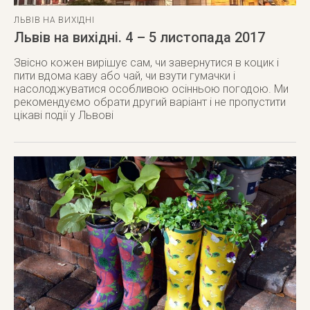
ЛЬВІВ НА ВИХІДНІ
Львів на вихідні. 4 – 5 листопада 2017
Звісно кожен вирішує сам, чи завернутися в коцик і
пити вдома каву або чай, чи взути гумачки і
насолоджуватися особливою осінньою погодою. Ми
рекомендуємо обрати другий варіант і не пропустити
цікаві події у Львові