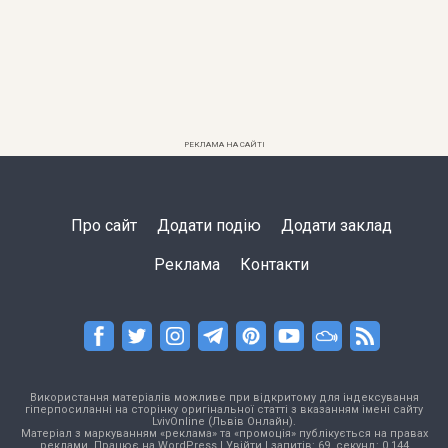
РЕКЛАМА НА САЙТІ
Про сайт
Додати подію
Додати заклад
Реклама
Контакти
Використання матеріалів можливе при відкритому для індексування
гіперпосиланні на сторінку оригінальної статті з вказанням імені сайту
LvivOnline (Львів Онлайн).
Матеріал з маркуванням «реклама» та «промоція» публікується на правах
реклами. Працює на
WordPress
|
Увійти
| запитів: 69, секунд: 0,144