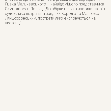
Яцека Мальчевського – найвідомішого представника
Символізму в Польщі. До збірки велика частина творів
художника потрапила завдяки Каролю та Малгожаті
Лянцкоронським, портрети яких експонуються на
виставці