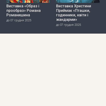
Виставка «Образ і
Виставка Христини
прообраз» Романа
Приймак «Пташки,
Романишина
годинники, квіти і
жандарми»
до 07 грудня 2025
до 07 грудня 2025