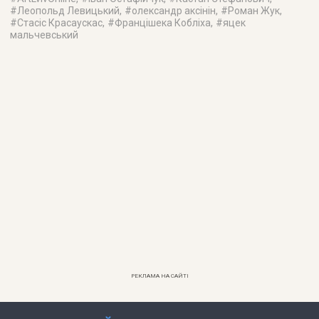
#
Леопольд Левицький
, #
олександр аксінін
, #
Роман Жук
,
#
Стасіс Красаускас
, #
Францішека Кобліха
, #
яцек
мальчевський
РЕКЛАМА НА САЙТІ