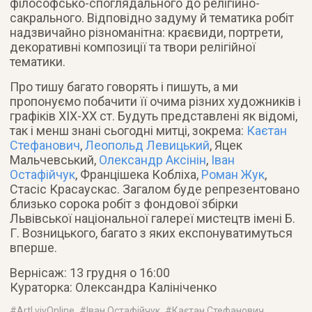
філософсько-споглядального до релігійно-
сакрального. Відповідно задуму й тематика робіт
надзвичайно різноманітна: краєвиди, портрети,
декоративні композиції та твори релігійної
тематики.
Про тишу багато говорять і пишуть, а ми
пропонуємо побачити її очима різних художників і
графіків XIX-XX ст. Будуть представлені як відомі,
так і менш знані сьогодні митці, зокрема:
Каєтан
Стефанович
,
Леопольд Левицький
, Яцек
Мальчевський,
Олександр Аксінін
,
Іван
Остафійчук
, Францішека Кобліха,
Роман Жук
,
Стасіс Красаускас. Загалом буде репрезентовано
близько сорока робіт з фондової збірки
Львівської національної галереї мистецтв імені Б.
Г. Возницького, багато з яких експонуватимуться
вперше.
Вернісаж: 13 грудня о 16:00
Кураторка: Олександра Калініченко
#
ArtLvivOnline
, #
Іван Остафійчук
, #
Каєтан Стефанович
,