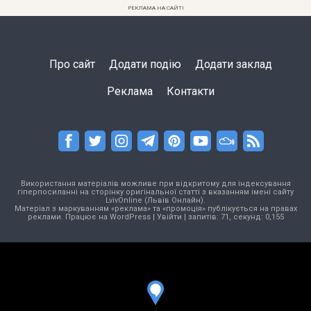
РЕКЛАМА НА САЙТІ
Про сайт
Додати подію
Додати заклад
Реклама
Контакти
Використання матеріалів можливе при відкритому для індексування
гіперпосиланні на сторінку оригінальної статті з вказанням імені сайту
LvivOnline (Львів Онлайн).
Матеріал з маркуванням «реклама» та «промоція» публікується на правах
реклами. Працює на
WordPress
|
Увійти
| запитів: 71, секунд: 0,155