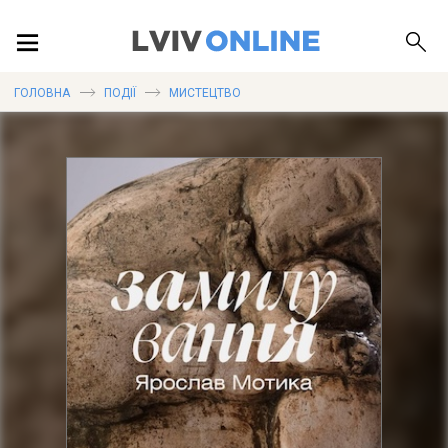
ПОДІЇ
ГОЛОВНА
ПОДІЇ
МИСТЕЦТВО
ЛОКАЦІЇ
ПУБЛІКАЦІЇ
ДОВІДКА