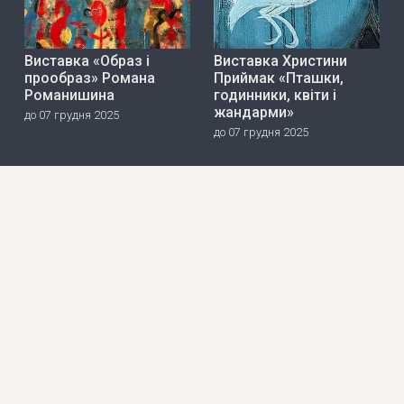
Виставка «Образ і
Виставка Христини
прообраз» Романа
Приймак «Пташки,
Романишина
годинники, квіти і
жандарми»
до 07 грудня 2025
до 07 грудня 2025