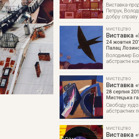
Виставка-прод
Петрук, Волод
добру справу 
МИСТЕЦТВО
Виставка 
24 жовтня 20
Палац Лозинс
Володимир Бог
абстрактні ко
МИСТЕЦТВО
Виставка 
28 серпня 20
Мистецька га
Свободу худо
абстрактних п
МИСТЕЦТВО
Виставка «