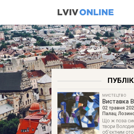
ПУБЛІК
МИСТЕЦТВО
Виставка 
02 травня 20
Палац Лозинс
Що ж поза син
твори Володим
об’єктним ото