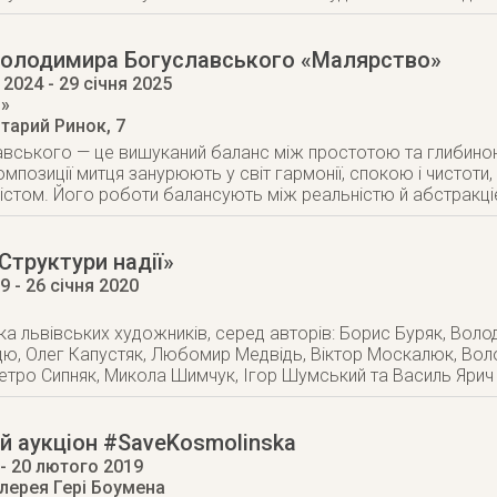
Володимира Богуславського «Малярство»
 2024
- 29 січня 2025
м»
Старий Ринок, 7
вського — це вишуканий баланс між простотою та глибиною
омпозиції митця занурюють у світ гармонії, спокою і чистот
стом. Його роботи балансують між реальністю й абстракціє
Структури надії»
19
- 26 січня 2020
ка львівських художників, серед авторів: Борис Буряк, Воло
ю, Олег Капустяк, Любомир Медвідь, Віктор Москалюк, Вол
Петро Сипняк, Микола Шимчук, Ігор Шумський та Василь Ярич
й аукціон #SaveKosmolinska
- 20 лютого 2019
лерея Гері Боумена