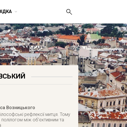
ВІДКА
АВСЬКИЙ
иса Возницького
філософські рефлексії митця. Тому
 полілогом між об’єктивним та
а