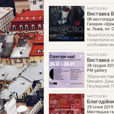
МИСТЕЦТВО
Виставка 
08 листопада
Галерея «Шу
м. Львів
,
пл. 
Твори Богусла
геометричні к
особливим змі
МИСТЕЦТВО
Виставка «
28 грудня 20
PM gallery
Збірна вистав
Михайло Демц
Пікулицький, 
МИСТЕЦТВО
Благодійни
29 січня 2019
Мистецька га