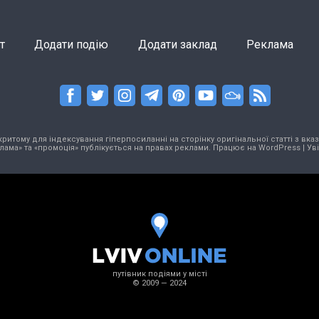
т
Додати подію
Додати заклад
Реклама
тому для індексування гіперпосиланні на сторінку оригінальної статті з вказа
лама» та «промоція» публікується на правах реклами. Працює на
WordPress
|
Ув
путівник подіями у місті
© 2009 — 2024