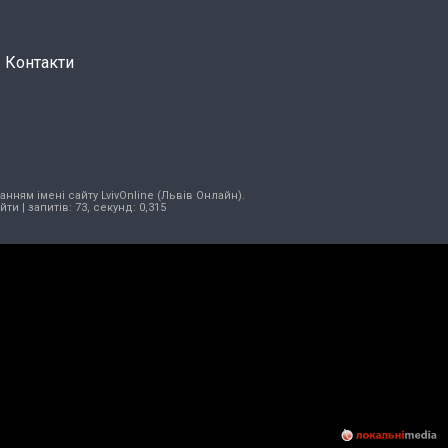
Контакти
нням імені сайту LvivOnline (Львів Онлайн).
ійти
| запитів: 73, секунд: 0,315