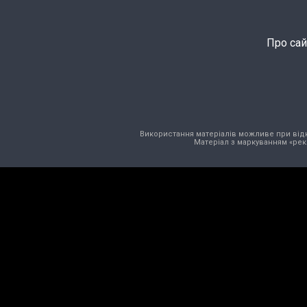
Про сай
Використання матеріалів можливе при відкри
Матеріал з маркуванням «рек