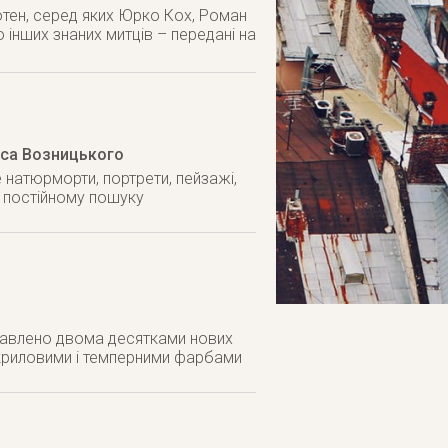
отен, серед яких Юрко Кох, Роман
інших знаних митців – передані на
иса Возницького
натюрморти, портрети, пейзажі,
у постійному пошуку
авлено двома десятками нових
 акриловими і темперними фарбами