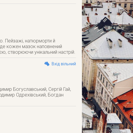
. Пейзажі, натюрморти й
и, де кожен мазок наповнений
ю, створюючи унікальний настрій.
Вхід вільний
димир Богуславський, Сергій Гай,
одимир Одрехівський, Богдан