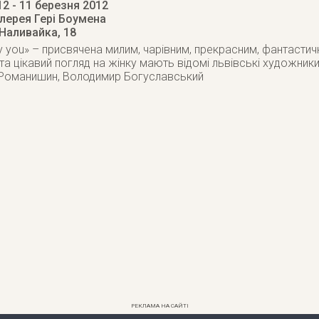
12
- 11 березня 2012
лерея Гері Боумена
 Наливайка, 18
y you» – присвячена милим, чарівним, прекрасним, фантастичн
 та цікавий погляд на жінку мають відомі львівські художн
 Романишин, Володимир Богуславський
РЕКЛАМА НА САЙТІ