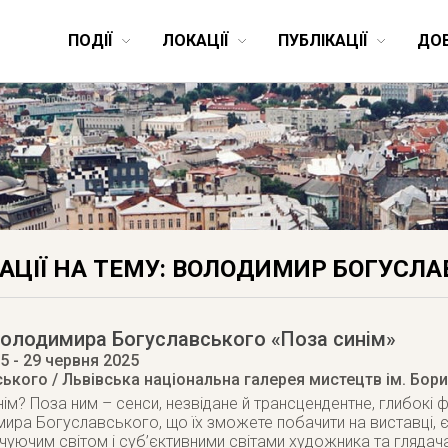
ПОДІЇ
ЛОКАЦІЇ
ПУБЛІКАЦІЇ
ДО
АЦІЇ НА ТЕМУ: ВОЛОДИМИР БОГУСЛ
Володимира Богуславського «Поза синім»
25
- 29 червня 2025
ького / Львівська національна галерея мистецтв ім. Бор
ім? Поза ним – сенси, незвідане й трансцендентне, глибокі 
ира Богуславського, що їх зможете побачити на виставці, є
чуючим світом і суб’єктивними світами художника та глядач