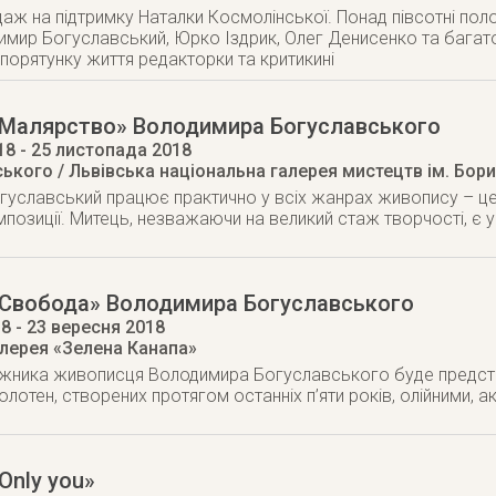
аж на підтримку Наталки Космолінської. Понад півсотні пол
имир Богуславський, Юрко Іздрик, Олег Денисенко та багато 
порятунку життя редакторки та критикині
«Малярство» Володимира Богуславського
18
- 25 листопада 2018
ького / Львівська національна галерея мистецтв ім. Бор
уславський працює практично у всіх жанрах живопису – це 
мпозиції. Митець, незважаючи на великий стаж творчості, є 
«Свобода» Володимира Богуславського
18
- 23 вересня 2018
лерея «Зелена Канапа»
жника живописця Володимира Богуславського буде предст
олотен, створених протягом останніх п’яти років, олійними,
Only you»