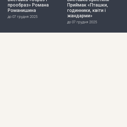
прообраз» Романа
Приймак «Пташки,
Романишина
годинники, квіти і
жандарми»
до 07 грудня 2025
до 07 грудня 2025