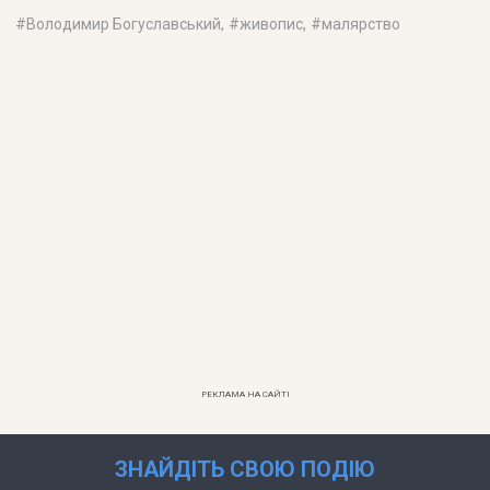
#
Володимир Богуславський
, #
живопис
, #
малярство
РЕКЛАМА НА САЙТІ
ЗНАЙДІТЬ СВОЮ ПОДІЮ