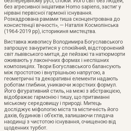
безперервному русі, спокій. Його світ без людей,
без агресивної ініціативи Homo sapiens, застиг у
нірвані первісної гармонії існування.
Розкадрована рамами тиша сконцентрована до
консистенції вічності», — Наталія Космолінська
(1964-2019 рр), історикиня мистецтва.
Виставка живопису Володимира Богуславського
запрошує зануритися у спокійний, відсторонений
світ львівського митця, де пейзажі та натюрморти
оживають у лаконічних формах і неспішних
композиціях. Твори Богуславського балансують
між простотою і внутрішньою напругою, а
геометричні та декоративні елементи надають
роботам глибини, уникаючи жорстких формул.
Його фігуративний стиль, на межі з абстракцією,
відображає гармонію і тишу, що притаманні
міському середовищу і природі. Митець
досліджує міфологію міста та містичність його
дахів, будинків і об’єктів, залишаючи глядача
наодинці з чистотою існування, очищеною від
щоденних турбот.