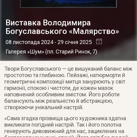
Виставка Володимира
Богуславського «Малярство»
08 листопада 2024
- 29 січня 2025
Галерея «Шум»
(
пл. Старий Ринок, 7
)
Твори Богуславського — це вишуканий баланс між
простотою та глибиною. Пейзажі, натюрморти й
геометричні композиції митця занурюють у світ
гармонії, спокою і чистоти, де кожен мазок
наповнений особливим змістом. Його роботи
балансують між реальністю й абстракцією,
створюючи унікальний настрій.
«Сама згадка прізвища цього художника здатна
викликати погідний настрій. Так і його полотна
генерують дивовижний для нас, зациклених на