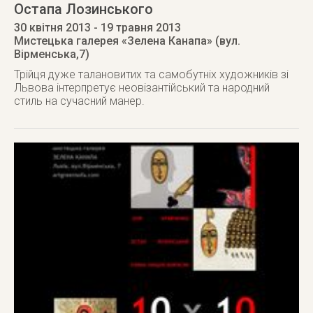
Остапа Лозинського
30 квітня 2013
- 19 травня 2013
Мистецька галерея «Зелена Канапа» (вул.
Вірменська,7)
Трійця дуже талановитих та самобутніх художників зі
Львова інтерпретує неовізантійський та народний
стиль на сучасний манер.