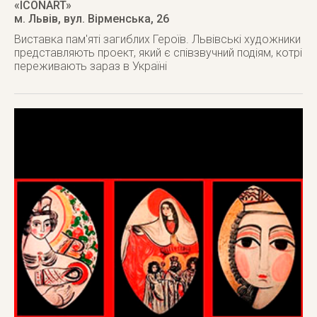
«ICONART»
м. Львів
,
вул. Вірменська, 26
Виставка пам'яті загиблих Героїв. Львівські художники
представляють проект, який є співзвучний подіям, котрі
переживають зараз в Україні