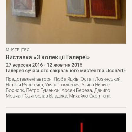
МИСТЕЦТВО
Виставка «З колекції Галереї»
27 вересня 2016
- 12 жовтня 2016
Галерея сучасного сакрального мистецтва «IconArt»
Представлені автори: Люба Яцків, Остап Лозинський,
Наталя Русецька, Уляна Томкевич, Уляна Нищук-
Борисяк, Петро Гуменюк, Арсен Береза, Данило
Мовчан, Святослав Владика, Михайло Скоп та ін.