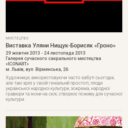
МИСТЕЦТВО
Виставка Уляни Нищук-Борисяк «Гроно»
29 жовтня 2013
- 24 листопада 2013
Галерея сучасного сакрального мистецтва
«ICONART»
м. Львів
,
вул. Вірменська, 26
Художниця, використовуючи часто забуті сьогодні,
але такі зрілі у своїй геніальній простоті, плоди
української народної культури, зокрема, народної
гравюри та ікони на склі, створює поживу для сучасної
культури.