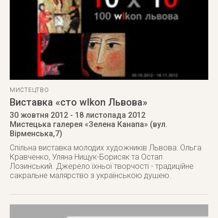
МИСТЕЦТВО
Виставка «сто wIkon Львова»
30 жовтня 2012
- 18 листопада 2012
Мистецька галерея «Зелена Канапа» (вул.
Вірменська,7)
Спільна виставка молодих художників Львова: Ольга
Кравченко, Уляна Нищук-Борисяк та Остап
Лозинський. Джерело їхньої творчості - традиційне
сакральне малярство з українською душею.