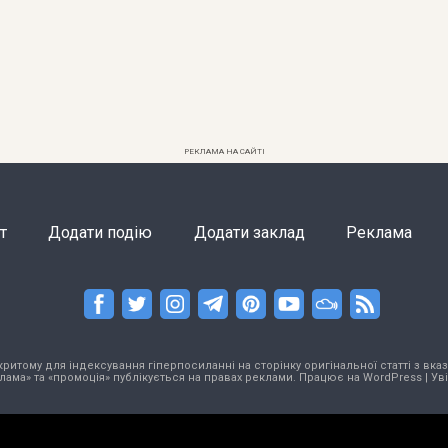
РЕКЛАМА НА САЙТІ
т
Додати подію
Додати заклад
Реклама
тому для індексування гіперпосиланні на сторінку оригінальної статті з вказа
лама» та «промоція» публікується на правах реклами. Працює на
WordPress
|
Ув