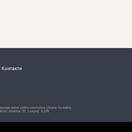
Контакти
нням імені сайту LvivOnline (Львів Онлайн).
ійти
| запитів: 97, секунд: 0,335