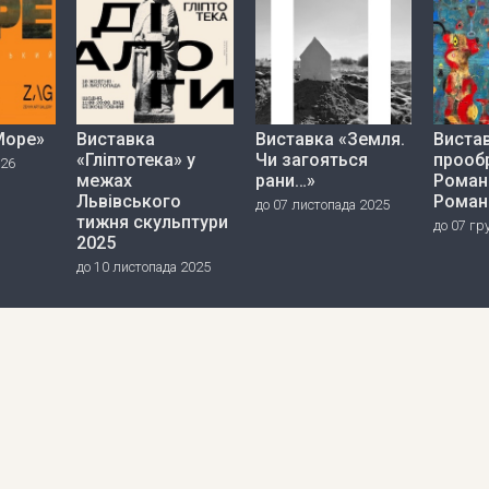
Море»
Виставка
Виставка «Земля.
Вистав
«Гліптотека» у
Чи загояться
прооб
026
межах
рани…»
Роман
Львівського
Роман
до 07 листопада 2025
тижня скульптури
до 07 гр
2025
до 10 листопада 2025