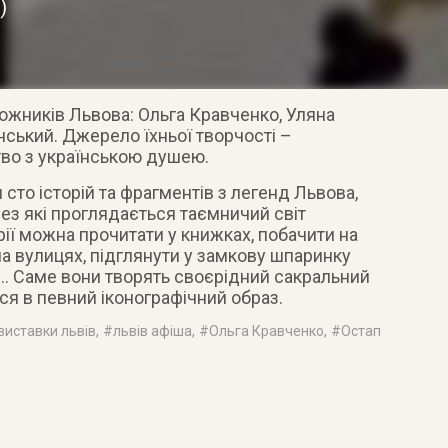
7
)
ожників Львова: Ольга Кравченко, Уляна
ський. Джерело їхньої творчості –
во з українською душею.
то історій та фрагментів з легенд Львова,
ерез які проглядається таємничий світ
рії можна прочитати у книжках, побачити на
на вулицях, підглянути у замкову шпаринку
… Саме вони творять своєрідний сакральний
ся в певний іконографічний образ.
виставки львів
, #
львів афіша
, #
Ольга Кравченко
, #
Остап