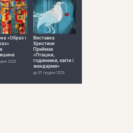
ка «Образ і
Виставка
раз»
Христини
а
Приймак
ишина
«Пташки,
годинники, квіти і
удня 2025
жандарми»
до 07 грудня 2025