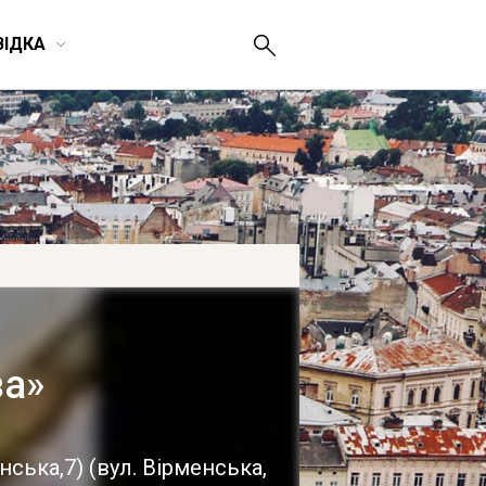
ВІДКА
ва»
нська,7)
(
вул. Вірменська,