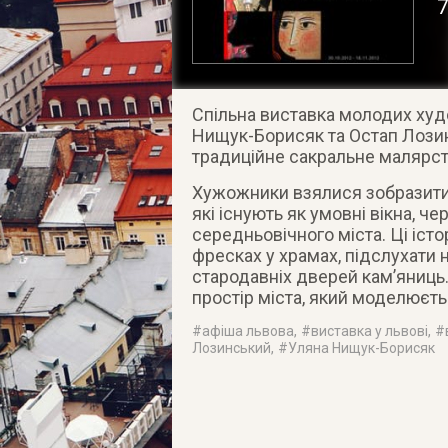
Спільна виставка молодих худ
Нищук-Борисяк та Остап Лозин
традиційне сакральне малярст
Хужожники взялися зобразити с
які існують як умовні вікна, ч
середньовічного міста. Ці істо
фресках у храмах, підслухати 
стародавніх дверей кам’яниць
простір міста, який моделюєть
#
афіша львова
, #
виставка у львові
, #
Лозинський
, #
Уляна Нищук-Борисяк