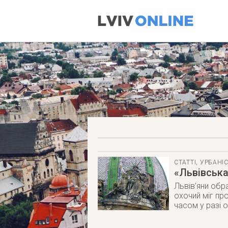
СТАТТІ
,
УРБАНІ
«Львівська
Львів’яни обр
охочий міг пр
часом у разі 