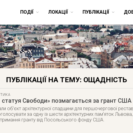
ПОДІЇ
ЛОКАЦІЇ
ПУБЛІКАЦІЇ
ДО
ПУБЛІКАЦІЇ НА ТЕМУ: ОЩАДНІСТЬ
СТИКА
 статуя Свободи» позмагається за грант США 
али об’єкт архітектурної спадщини для першочергової реста
оголосувати за одну із шести архітектурних пам’яток Львова
отримання гранту від Посольського фонду США.