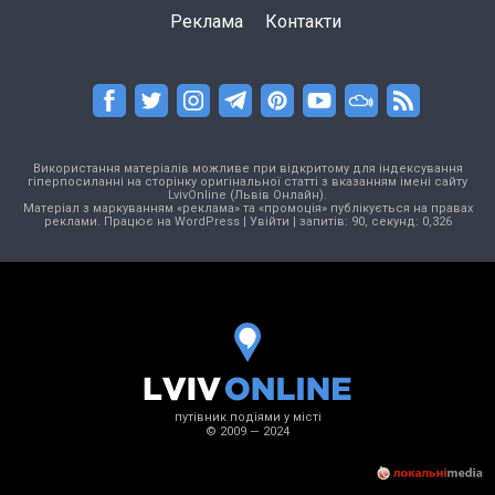
Реклама
Контакти
Використання матеріалів можливе при відкритому для індексування
гіперпосиланні на сторінку оригінальної статті з вказанням імені сайту
LvivOnline (Львів Онлайн).
Матеріал з маркуванням «реклама» та «промоція» публікується на правах
реклами. Працює на
WordPress
|
Увійти
| запитів: 90, секунд: 0,326
путівник подіями у місті
© 2009 — 2024