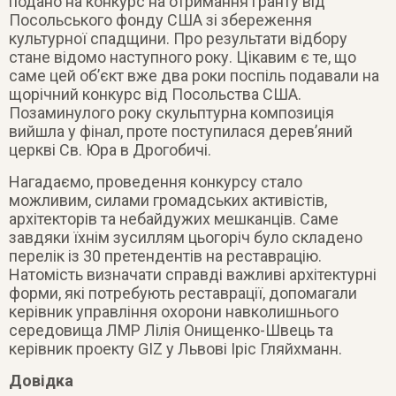
подано на конкурс на отримання гранту від
Посольського фонду США зі збереження
культурної спадщини. Про результати відбору
стане відомо наступного року. Цікавим є те, що
саме цей об’єкт вже два роки поспіль подавали на
щорічний конкурс від Посольства США.
Позаминулого року скульптурна композиція
вийшла у фінал, проте поступилася дерев’яний
церкві Св. Юра в Дрогобичі.
Нагадаємо, проведення конкурсу стало
можливим, силами громадських активістів,
архітекторів та небайдужих мешканців. Саме
завдяки їхнім зусиллям цьогоріч було складено
перелік із 30 претендентів на реставрацію.
Натомість визначати справді важливі архітектурні
форми, які потребують реставрації, допомагали
керівник управління охорони навколишнього
середовища ЛМР Лілія Онищенко-Швець та
керівник проекту GIZ у Львові Іріс Гляйхманн.
Довідка