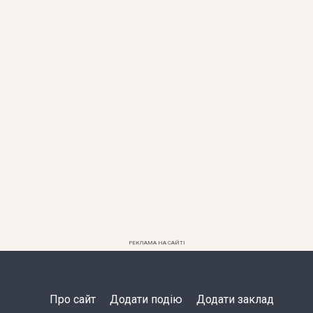
РЕКЛАМА НА САЙТІ
Про сайт
Додати подію
Додати заклад