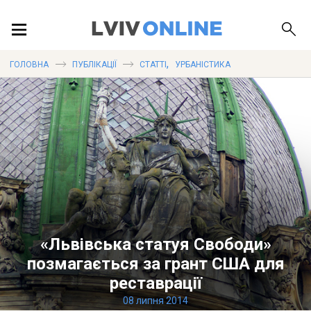
ПОДІЇ
,
ГОЛОВНА
ПУБЛІКАЦІЇ
СТАТТІ
УРБАНІСТИКА
ЛОКАЦІЇ
ПУБЛІКАЦІЇ
«Львівська статуя Свободи»
ДОВІДКА
позмагається за грант США для
реставрації
08 липня 2014