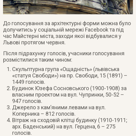
До голосування за архітектурні форми можна було
долучитись у соціальній мережі Facebook та під
час Майстерні міста, заходи якої відбувалися у
Львові протягом червня.
Після підрахунку голосів, учасники голосування
розмістилися таким чином:
Скульптурна група «Ощадність» (львівська
«статуя Свободи») на пр. Свободи, 15 (1891) –
1449 голосів.
Будинок Юзефа Сосновського (1900-1908) за
власним проектом на вул. Чупринки, 50-52 –
947 голосів.
Джерело з кам’яними левами на вул.
Коперника – 812 голосів.
Вітраж на сходовій клітці будинку (1910-1911;
арх. Баденський) на вул. Герцена, 6 – 275
голосів.