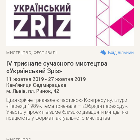
Вхід вільний
МИСТЕЦТВО
,
ФЕСТИВАЛІ
ІV триєнале сучасного мистецтва
«Український Зріз»
11 жовтня 2019
- 27 жовтня 2019
Кам’яниця Седмирацька
м. Львів
,
пл. Ринок, 42
Цьогорічне триєнале є частиною Конгресу культури
«Перехід 1989», тема триєнале — «Обряди переходу».
Участь у проєкті візьме близько двадцяти митців, які
працюють у форматі актуального мистецтва