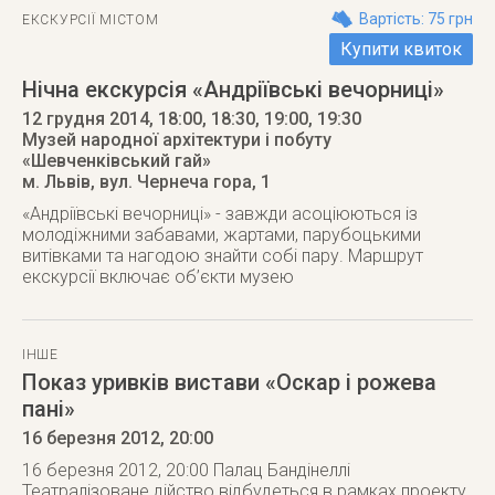
Вартість: 75 грн
ЕКСКУРСІЇ МІСТОМ
Купити квиток
Нічна екскурсія «Андріївські вечорниці»
12 грудня 2014
, 18:00, 18:30, 19:00, 19:30
Музей народної архітектури і побуту
«Шевченківський гай»
м. Львів
,
вул. Чернеча гора, 1
«Андріївські вечорниці» - завжди асоціюються із
молодіжними забавами, жартами, парубоцькими
витівками та нагодою знайти собі пару. Маршрут
екскурсії включає об’єкти музею
ІНШЕ
Показ уривків вистави «Оскар і рожева
пані»
16 березня 2012
, 20:00
16 березня 2012, 20:00 Палац Бандінеллі
Театралізоване дійство відбудеться в рамках проекту