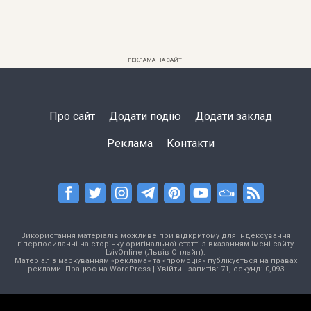
РЕКЛАМА НА САЙТІ
Про сайт
Додати подію
Додати заклад
Реклама
Контакти
Використання матеріалів можливе при відкритому для індексування
гіперпосиланні на сторінку оригінальної статті з вказанням імені сайту
LvivOnline (Львів Онлайн).
Матеріал з маркуванням «реклама» та «промоція» публікується на правах
реклами. Працює на
WordPress
|
Увійти
| запитів: 71, секунд: 0,093